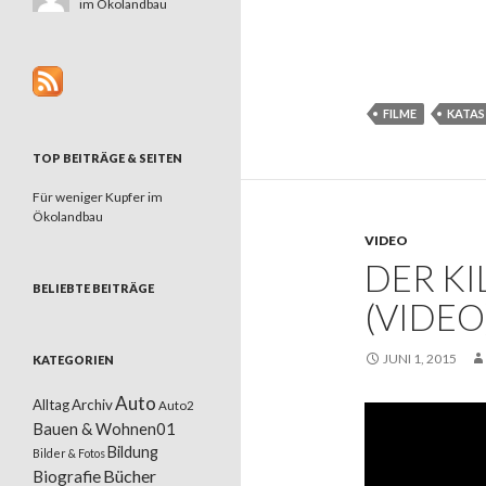
im Ökolandbau
FILME
KATA
TOP BEITRÄGE & SEITEN
Für weniger Kupfer im
Ökolandbau
VIDEO
DER KI
BELIEBTE BEITRÄGE
(VIDEO
JUNI 1, 2015
KATEGORIEN
Auto
Alltag
Archiv
Auto2
Bauen & Wohnen01
Bildung
Bilder & Fotos
Bücher
Biografie