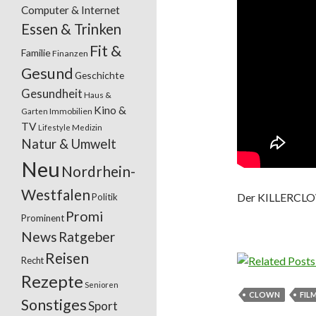
Computer & Internet
Essen & Trinken
Fit &
Familie
Finanzen
Gesund
Geschichte
Gesundheit
Haus &
Kino &
Garten
Immobilien
TV
Lifestyle
Medizin
Natur & Umwelt
Neu
Nordrhein-
Westfalen
Der KILLERCLO
Politik
Promi
Prominent
News
Ratgeber
Reisen
Recht
Rezepte
Senioren
CLOWN
FIL
Sonstiges
Sport