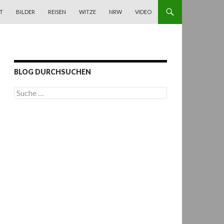
T
BILDER
REISEN
WITZE
NRW
VIDEO
BLOG DURCHSUCHEN
S
u
c
h
e
n
a
c
h
: