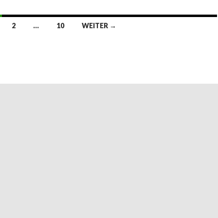
2
…
10
WEITER →