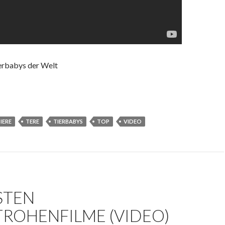
erbabys der Welt
IERE
TERE
TIERBABYS
TOP
VIDEO
STEN
TROHENFILME (VIDEO)