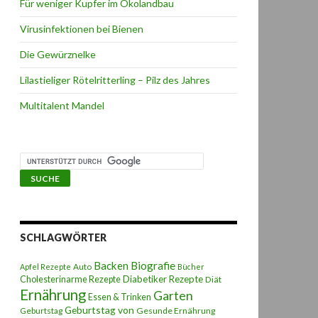
Für weniger Kupfer im Ökolandbau
Virusinfektionen bei Bienen
Die Gewürznelke
Lilastieliger Rötelritterling – Pilz des Jahres
Multitalent Mandel
SCHLAGWÖRTER
Backen
Biografie
Auto
Apfel Rezepte
Bücher
Diabetiker Rezepte
Cholesterinarme Rezepte
Diät
Ernährung
Garten
Essen & Trinken
Geburtstag von
Geburtstag
Gesunde Ernährung