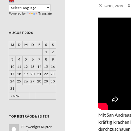
JUNI 2, 2015
Powered by
Translate
AUGUST 2026
M
D
M
D
F
S
S
1
2
3
4
5
6
7
8
9
10
11
12
13
14
15
16
17
18
19
20
21
22
23
24
25
26
27
28
29
30
31
« Nov
Mit San Andreas
TOP BEITRÄGE & SEITEN
kräftig krachen 
Für weniger Kupfer
durchzuschauen 