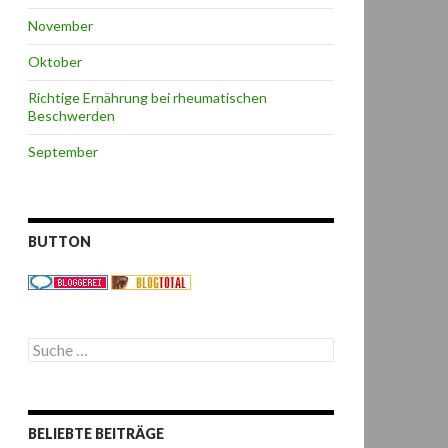
November
Oktober
Richtige Ernährung bei rheumatischen
Beschwerden
September
BUTTON
S
u
c
h
e
BELIEBTE BEITRÄGE
n