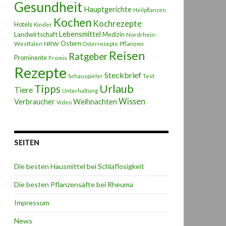
Gesundheit
Hauptgerichte
Heilpflanzen
Kochen
Kochrezepte
Hotels
Kinder
Lebensmittel
Landwirtschaft
Medizin
Nordrhein-
Ostern
NRW
Pflanzen
Westfalen
Osterrezepte
Reisen
Ratgeber
Prominente
Promis
Rezepte
Steckbrief
Schauspieler
Test
Urlaub
Tipps
Tiere
Unterhaltung
Wissen
Weihnachten
Verbraucher
Video
SEITEN
Die besten Hausmittel bei Schlaflosigkeit
Die besten Pflanzensäfte bei Rheuma
Impressum
News