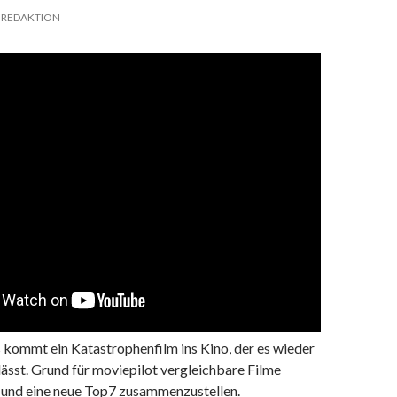
REDAKTION
 kommt ein Katastrophenfilm ins Kino, der es wieder
lässt. Grund für moviepilot vergleichbare Filme
und eine neue Top7 zusammenzustellen.