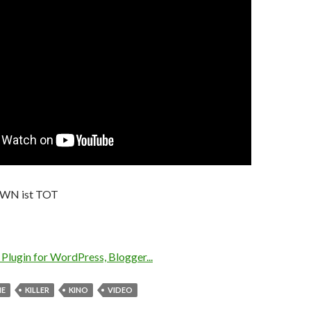
WN ist TOT
ME
KILLER
KINO
VIDEO