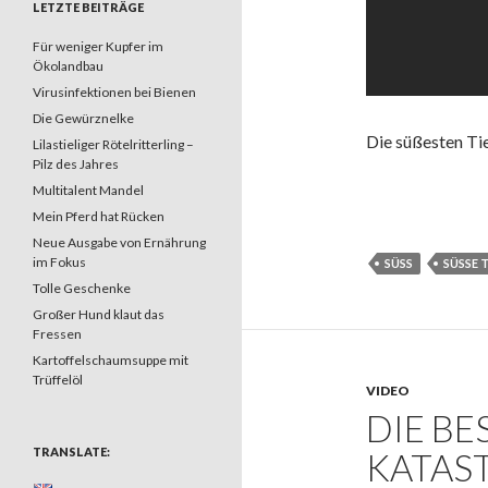
LETZTE BEITRÄGE
Für weniger Kupfer im
Ökolandbau
Virusinfektionen bei Bienen
Die Gewürznelke
Die süßesten Ti
Lilastieliger Rötelritterling –
Pilz des Jahres
Multitalent Mandel
Mein Pferd hat Rücken
Neue Ausgabe von Ernährung
im Fokus
SÜSS
SÜSSE T
Tolle Geschenke
Großer Hund klaut das
Fressen
Kartoffelschaumsuppe mit
Trüffelöl
VIDEO
DIE BE
TRANSLATE:
KATAS