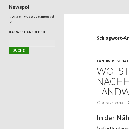
Suchen
Newspol
… wissen, was grade angesagt
ist
DAS WEB DURSUCHEN
Schlagwort-Ar
LANDWIRTSCHAF
WO IST
NACHH
LANDW
JUNI 21, 2015
In der Näh
(aid) – Um die 