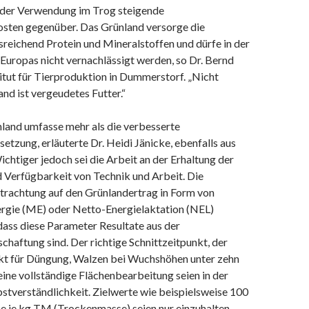
 der Verwendung im Trog steigende
sten gegenüber. Das Grünland versorge die
reichend Protein und Mineralstoffen und dürfe in der
Europas nicht vernachlässigt werden, so Dr. Bernd
itut für Tierproduktion in Dummerstorf. „Nicht
nd ist vergeudetes Futter.“
and umfasse mehr als die verbesserte
zung, erläuterte Dr. Heidi Jänicke, ebenfalls aus
htiger jedoch sei die Arbeit an der Erhaltung der
d Verfügbarkeit von Technik und Arbeit. Die
rachtung auf den Grünlandertrag in Form von
gie (ME) oder Netto-Energielaktation (NEL)
dass diese Parameter Resultate aus der
haftung sind. Der richtige Schnittzeitpunkt, der
nkt für Düngung, Walzen bei Wuchshöhen unter zehn
ine vollständige Flächenbearbeitung seien in der
bstverständlichkeit. Zielwerte wie beispielsweise 100
je kg TM (Trockenmasse) seien nur einzuhalten,