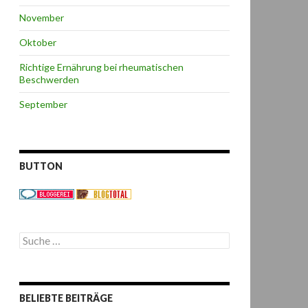
November
Oktober
Richtige Ernährung bei rheumatischen
Beschwerden
September
BUTTON
S
u
c
h
e
BELIEBTE BEITRÄGE
n