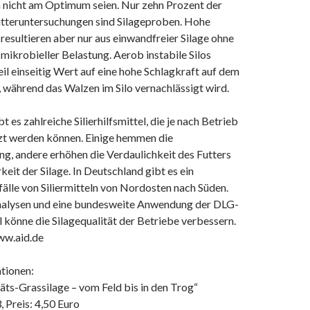
 nicht am Optimum seien. Nur zehn Prozent der
utteruntersuchungen sind Silageproben. Hohe
resultieren aber nur aus einwandfreier Silage ohne
mikrobieller Belastung. Aerob instabile Silos
eil einseitig Wert auf eine hohe Schlagkraft auf dem
, während das Walzen im Silo vernachlässigt wird.
bt es zahlreiche Silierhilfsmittel, die je nach Betrieb
tzt werden können. Einige hemmen die
ng, andere erhöhen die Verdaulichkeit des Futters
keit der Silage. In Deutschland gibt es ein
lle von Siliermitteln von Nordosten nach Süden.
nalysen und eine bundesweite Anwendung der DLG-
 könne die Silagequalität der Betriebe verbessern.
ww.aid.de
tionen:
äts-Grassilage – vom Feld bis in den Trog“
, Preis: 4,50 Euro