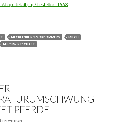
/shop_detail.php?bestellnr=1563
FT
MECKLENBURG-VORPOMMERN
MILCH
MILCHWIRTSCHAFT
ER
ERATURUMSCHWUNG
TET PFERDE
REDAKTION