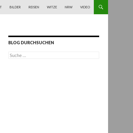
T
BILDER
REISEN
WITZE
NRW
VIDEO
BLOG DURCHSUCHEN
S
u
c
h
e
n
a
c
h
: