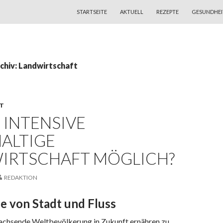
ZUM INHALT SPRINGEN
STARTSEITE
AKTUELL
REZEPTE
GESUNDHEI
chiv: Landwirtschaft
T
 INTENSIVE
ALTIGE
IRTSCHAFT MÖGLICH?
REDAKTION
e von Stadt und Fluss
wachsende Weltbevölkerung in Zukunft ernähren zu