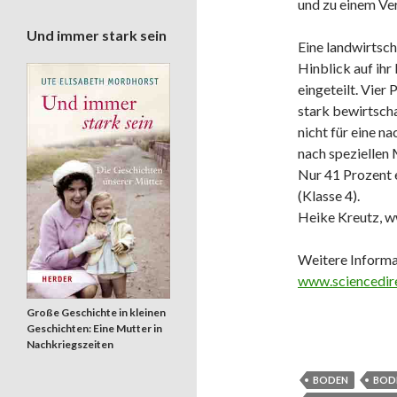
und zu einem Ver
Und immer stark sein
Eine landwirtsc
Hinblick auf ihr
eingeteilt. Vier
stark bewirtscha
nicht für eine na
nach speziellen 
Nur 41 Prozent e
(Klasse 4).
Heike Kreutz, w
Weitere Informa
www.sciencedir
Große Geschichte in kleinen
Geschichten: Eine Mutter in
Nachkriegszeiten
BODEN
BOD