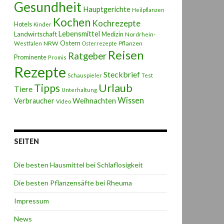
Gesundheit
Hauptgerichte
Heilpflanzen
Kochen
Kochrezepte
Hotels
Kinder
Lebensmittel
Landwirtschaft
Medizin
Nordrhein-
Ostern
NRW
Pflanzen
Westfalen
Osterrezepte
Reisen
Ratgeber
Prominente
Promis
Rezepte
Steckbrief
Schauspieler
Test
Urlaub
Tipps
Tiere
Unterhaltung
Wissen
Weihnachten
Verbraucher
Video
SEITEN
Die besten Hausmittel bei Schlaflosigkeit
Die besten Pflanzensäfte bei Rheuma
Impressum
News