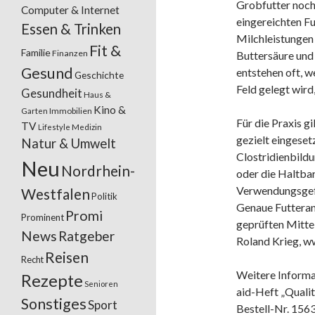
Grobfutter noch
Computer & Internet
eingereichten F
Essen & Trinken
Milchleistungen 
Fit &
Familie
Finanzen
Buttersäure und 
Gesund
entstehen oft, w
Geschichte
Feld gelegt wird
Gesundheit
Haus &
Kino &
Garten
Immobilien
Für die Praxis gi
TV
Lifestyle
Medizin
gezielt eingese
Natur & Umwelt
Clostridienbildu
Neu
Nordrhein-
oder die Haltbar
Verwendungsgefä
Westfalen
Politik
Genaue Futtera
Promi
Prominent
geprüften Mittel
News
Ratgeber
Roland Krieg, w
Reisen
Recht
Weitere Informa
Rezepte
Senioren
aid-Heft „Qualit
Sonstiges
Sport
Bestell-Nr. 1563