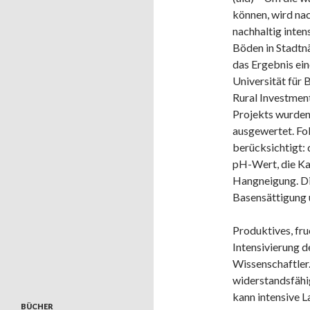
können, wird na
nachhaltig inten
Böden in Stadtnäh
das Ergebnis ei
Universität für
Rural Investmen
Projekts wurde
ausgewertet. F
berücksichtigt: 
pH-Wert, die Ka
Hangneigung. Die
Basensättigung 
Produktives, fruc
Intensivierung d
Wissenschaftler.
widerstandsfähi
kann intensive 
BÜCHER