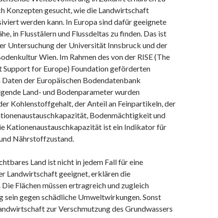
ch Konzepten gesucht, wie die Landwirtschaft
siviert werden kann. In Europa sind dafür geeignete
e, in Flusstälern und Flussdeltas zu finden. Das ist
ner Untersuchung der Universität Innsbruck und der
 Bodenkultur Wien. Im Rahmen des von der RISE (The
t Support for Europe) Foundation geförderten
n Daten der Europäischen Bodendatenbank
olgende Land- und Bodenparameter wurden
der Kohlenstoffgehalt, der Anteil an Feinpartikeln, der
tionenaustauschkapazität, Bodenmächtigkeit und
 Kationenaustauschkapazität ist ein Indikator für
und Nährstoffzustand.
htbares Land ist nicht in jedem Fall für eine
er Landwirtschaft geeignet, erklären die
 Die Flächen müssen ertragreich und zugleich
g sein gegen schädliche Umweltwirkungen. Sonst
Landwirtschaft zur Verschmutzung des Grundwassers