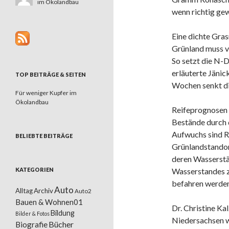
im Ökolandbau
wenn richtig ge
Eine dichte Gra
Grünland muss v
So setzt die N-
erläuterte Jänic
TOP BEITRÄGE & SEITEN
Wochen senkt di
Für weniger Kupfer im
Ökolandbau
Reifeprognosen
Bestände durch d
Aufwuchs sind R
BELIEBTE BEITRÄGE
Grünlandstandor
deren Wasserst
KATEGORIEN
Wasserstandes z
befahren werden
Auto
Alltag
Archiv
Auto2
Bauen & Wohnen01
Dr. Christine K
Bildung
Bilder & Fotos
Niedersachsen wi
Bücher
Biografie