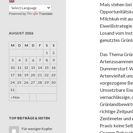
Mais stehen bei
Opportunitätsko
Powered by
Translate
Milchkuh mit aus
Eiweißstrategie 
Losand vom Inst
AUGUST 2026
genutztes Grünla
M
D
M
D
F
S
S
1
2
Das Thema Grünl
3
4
5
6
7
8
9
Artenzusammenset
10
11
12
13
14
15
16
Dummerstorf. Wic
17
18
19
20
21
22
23
Artenvielfalt un
vorgezogene Bet
24
25
26
27
28
29
30
Umsetzbare Ener
31
vernachlässige, 
« Nov
Grünlandbewirtsc
richtige Zeitpu
Zentimeter und e
TOP BEITRÄGE & SEITEN
Praxis keine Sel
Für weniger Kupfer
Gramm Rohasche 