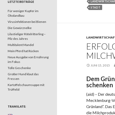
LANDWIRTSCHA
LETZTE BEITRÄGE
STADT
Für weniger Kupfer im
Ökolandbau
Virusinfektionen bei Bienen
Die Gewürznelke
Lilastieliger Rötelritterling –
LANDWIRTSCHAF
Pilz des Jahres
ERFOL
Multitalent Mandel
Mein Pferd hat Rücken
MILCH
Neue Ausgabe von Ernährung
im Fokus
JUNI 15, 2015
Tolle Geschenke
Großer Hund klaut das
Dem Grün
Fressen
schenken
Kartoffelschaumsuppe mit
Trüffelöl
(aid) – Der deu
Mecklenburg-Vo
Grünland“. Das 
TRANSLATE:
die Milchproduk