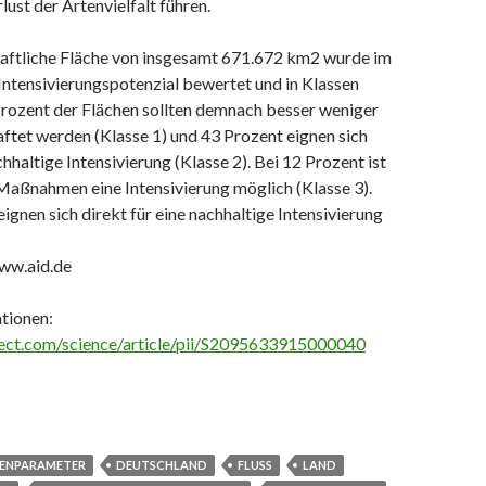
lust der Artenvielfalt führen.
haftliche Fläche von insgesamt 671.672 km2 wurde im
 Intensivierungspotenzial bewertet und in Klassen
 Prozent der Flächen sollten demnach besser weniger
ftet werden (Klasse 1) und 43 Prozent eignen sich
chhaltige Intensivierung (Klasse 2). Bei 12 Prozent ist
Maßnahmen eine Intensivierung möglich (Klasse 3).
ignen sich direkt für eine nachhaltige Intensivierung
ww.aid.de
tionen:
ect.com/science/article/pii/S2095633915000040
ENPARAMETER
DEUTSCHLAND
FLUSS
LAND