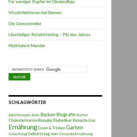
Für weniger Kupfer im Ökolandbau
Virusinfektionen bei Bienen
Die Gewürznelke
Lilastieliger Rötelritterling – Pilz des Jahres
Multitalent Mandel
SCHLAGWÖRTER
Backen
Biografie
Auto
Apfel Rezepte
Bücher
Diabetiker Rezepte
Cholesterinarme Rezepte
Diät
Ernährung
Garten
Essen & Trinken
Geburtstag von
Geburtstag
Gesunde Ernährung