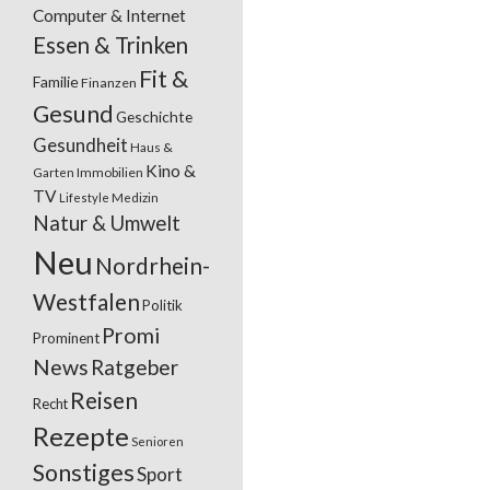
Computer & Internet
Essen & Trinken
Fit &
Familie
Finanzen
Gesund
Geschichte
Gesundheit
Haus &
Kino &
Garten
Immobilien
TV
Lifestyle
Medizin
Natur & Umwelt
Neu
Nordrhein-
Westfalen
Politik
Promi
Prominent
News
Ratgeber
Reisen
Recht
Rezepte
Senioren
Sonstiges
Sport