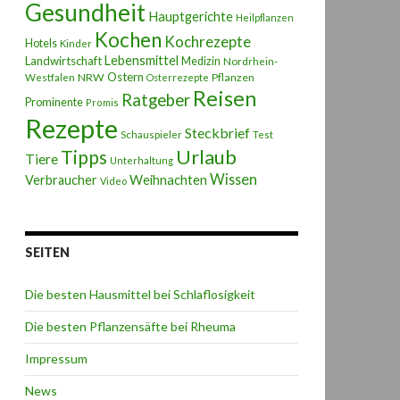
Gesundheit
Hauptgerichte
Heilpflanzen
Kochen
Kochrezepte
Hotels
Kinder
Lebensmittel
Landwirtschaft
Medizin
Nordrhein-
Ostern
NRW
Pflanzen
Westfalen
Osterrezepte
Reisen
Ratgeber
Prominente
Promis
Rezepte
Steckbrief
Schauspieler
Test
Urlaub
Tipps
Tiere
Unterhaltung
Wissen
Weihnachten
Verbraucher
Video
SEITEN
Die besten Hausmittel bei Schlaflosigkeit
Die besten Pflanzensäfte bei Rheuma
Impressum
News