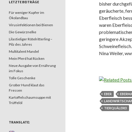
LETZTE BEITRÄGE
bisher durchgef
geräucherte, fe
Für weniger Kupfer im
Eberfleisch bes
Ökolandbau
waren Eberfleis
Virusinfektionen bei Bienen
problematischer.
Die Gewürznelke
geringere Akzep
Lilastieliger Rötelritterling –
Pilz des Jahres
Schweinefleisch.
Multitalent Mandel
Nina Weiler, ww
Mein Pferd hat Rücken
Neue Ausgabe von Ernährung
im Fokus
Tolle Geschenke
Großer Hund klaut das
Fressen
EBER
EBERM
Kartoffelschaumsuppe mit
LANDWIRTSCHA
Trüffelöl
TIERQUÄLEREI
TRANSLATE: