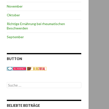
November
Oktober
Richtige Ernährung bei rheumatischen
Beschwerden
September
BUTTON
S
u
c
h
e
BELIEBTE BEITRÄGE
n