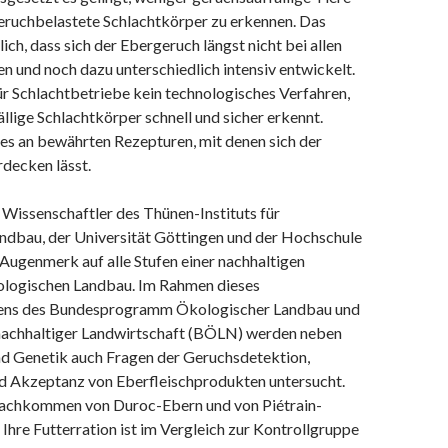
eruchbelastete Schlachtkörper zu erkennen. Das
ich, dass sich der Ebergeruch längst nicht bei allen
n und noch dazu unterschiedlich intensiv entwickelt.
r Schlachtbetriebe kein technologisches Verfahren,
llige Schlachtkörper schnell und sicher erkennt.
es an bewährten Rezepturen, mit denen sich der
decken lässt.
 Wissenschaftler des Thünen-Instituts für
ndbau, der Universität Göttingen und der Hochschule
 Augenmerk auf alle Stufen einer nachhaltigen
logischen Landbau. Im Rahmen dieses
ns des Bundesprogramm Ökologischer Landbau und
achhaltiger Landwirtschaft (BÖLN) werden neben
nd Genetik auch Fragen der Geruchsdetektion,
d Akzeptanz von Eberfleischprodukten untersucht.
achkommen von Duroc-Ebern und von Piétrain-
Ihre Futterration ist im Vergleich zur Kontrollgruppe