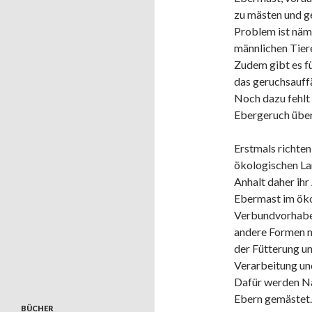
zu mästen und g
Problem ist näml
männlichen Tiere
Zudem gibt es fü
das geruchsauffä
Noch dazu fehlt 
Ebergeruch über
Erstmals richten
ökologischen La
Anhalt daher ihr
Ebermast im öko
Verbundvorhabe
andere Formen n
der Fütterung u
Verarbeitung un
Dafür werden N
Ebern gemästet. 
BÜCHER