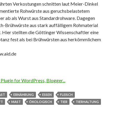
ührten Verkostungen schnitten laut Meier-Dinkel
rmentierte Rohwürste aus geruchsbelastetem
ser ab als Wurst aus Standardrohware. Dagegen
ch-Brühwürste aus stark auffälligem Rohmaterial
 Hier stellten die Göttinger Wissenschaftler eine
tanz fest als bei Brühwürsten aus herkömmlichem
w.aid.de
AST
ERNÄHRUNG
ESSEN
FLEISCH
FT
MAST
ÖKOLOGISCH
TIER
TIERHALTUNG