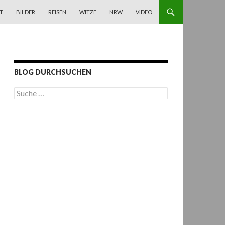
T
BILDER
REISEN
WITZE
NRW
VIDEO
BLOG DURCHSUCHEN
S
u
c
h
e
n
a
c
h
: