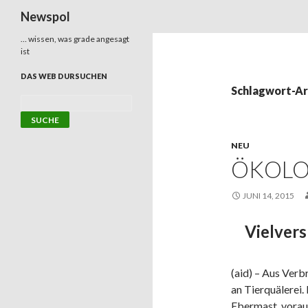
Suchen
Newspol
… wissen, was grade angesagt
ist
DAS WEB DURSUCHEN
Schlagwort-Ar
NEU
ÖKOLO
JUNI 14, 2015
Vielver
(aid) – Aus Verb
an Tierquälerei.
Ebermast, voraus