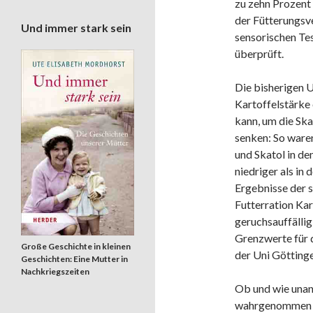
zu zehn Prozent 
der Fütterungsv
Und immer stark sein
sensorischen Te
überprüft.
Die bisherigen 
Kartoffelstärke
kann, um die Ska
senken: So ware
und Skatol in d
niedriger als in
Ergebnisse der 
Futterration Kar
geruchsauffällig
Grenzwerte für d
Große Geschichte in kleinen
der Uni Göttinge
Geschichten: Eine Mutter in
Nachkriegszeiten
Ob und wie unan
wahrgenommen wir