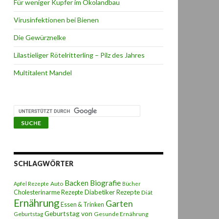
Für weniger Kupfer im Ökolandbau
Virusinfektionen bei Bienen
Die Gewürznelke
Lilastieliger Rötelritterling – Pilz des Jahres
Multitalent Mandel
SCHLAGWÖRTER
Backen
Biografie
Auto
Apfel Rezepte
Bücher
Diabetiker Rezepte
Cholesterinarme Rezepte
Diät
Ernährung
Garten
Essen & Trinken
Geburtstag von
Geburtstag
Gesunde Ernährung