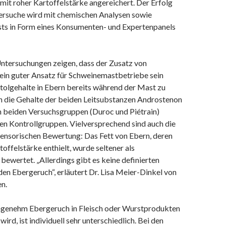
mit roher Kartoffelstärke angereichert. Der Erfolg
ersuche wird mit chemischen Analysen sowie
sts in Form eines Konsumenten- und Expertenpanels
Untersuchungen zeigen, dass der Zusatz von
 ein guter Ansatz für Schweinemastbetriebe sein
tolgehalte in Ebern bereits während der Mast zu
n die Gehalte der beiden Leitsubstanzen Androstenon
en beiden Versuchsgruppen (Duroc und Piétrain)
 den Kontrollgruppen. Vielversprechend sind auch die
sensorischen Bewertung: Das Fett von Ebern, deren
toffelstärke enthielt, wurde seltener als
 bewertet. „Allerdings gibt es keine definierten
en Ebergeruch“, erläutert Dr. Lisa Meier-Dinkel von
n.
genehm Ebergeruch in Fleisch oder Wurstprodukten
d, ist individuell sehr unterschiedlich. Bei den