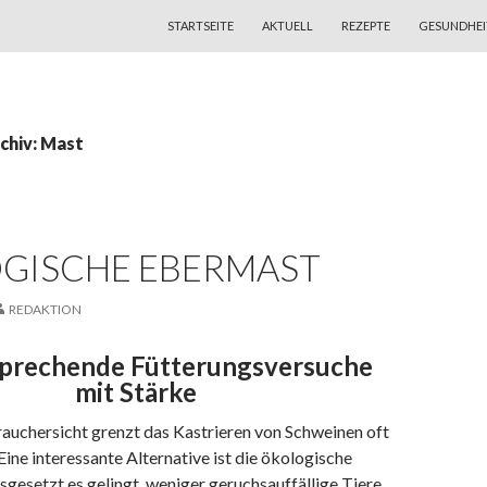
ZUM INHALT SPRINGEN
STARTSEITE
AKTUELL
REZEPTE
GESUNDHEI
chiv: Mast
GISCHE EBERMAST
REDAKTION
sprechende Fütterungsversuche
mit Stärke
rauchersicht grenzt das Kastrieren von Schweinen oft
 Eine interessante Alternative ist die ökologische
gesetzt es gelingt, weniger geruchsauffällige Tiere