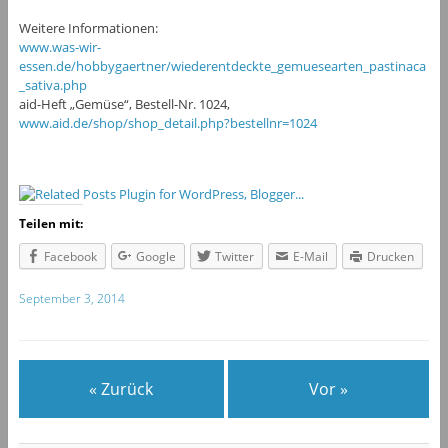
Weitere Informationen:
www.was-wir-
essen.de/hobbygaertner/wiederentdeckte_gemuesearten_pastinaca
_sativa.php
aid-Heft „Gemüse“, Bestell-Nr. 1024,
www.aid.de/shop/shop_detail.php?bestellnr=1024
Teilen mit:
Facebook
Google
Twitter
E-Mail
Drucken
September 3, 2014
« Zurück
Vor »