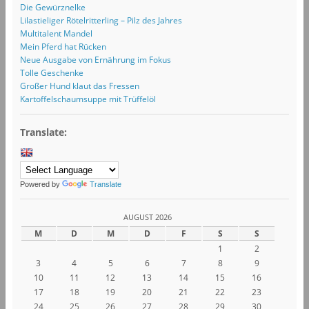
Die Gewürznelke
Lilastieliger Rötelritterling – Pilz des Jahres
Multitalent Mandel
Mein Pferd hat Rücken
Neue Ausgabe von Ernährung im Fokus
Tolle Geschenke
Großer Hund klaut das Fressen
Kartoffelschaumsuppe mit Trüffelöl
Translate:
Powered by
Translate
AUGUST 2026
M
D
M
D
F
S
S
1
2
3
4
5
6
7
8
9
10
11
12
13
14
15
16
17
18
19
20
21
22
23
24
25
26
27
28
29
30