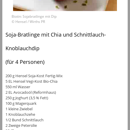
Biotin: Sojabratlinge mit Dip
© Hensel / Wirths PR
Soja-Bratlinge mit Chia und Schnittlauch-
Knoblauchdip
(für 4 Personen)
200 g Hensel Soja-Kost Fertig-Mix
5 EL Hensel Vegi-Kost Bio-Chia
550 ml Wasser
2 EL Avocadoöl (Reformhaus)
250 g Joghurt (3,5 % Fett)
100 g Magerquark
1 kleine Zwiebel
1 Knoblauchzehe
1/2 Bund Schnittlauch
2 Zweige Petersilie