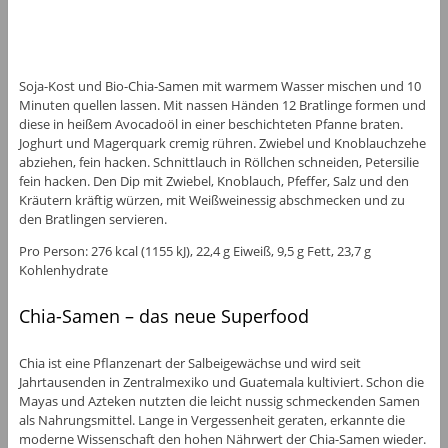
Soja-Kost und Bio-Chia-Samen mit warmem Wasser mischen und 10
Minuten quellen lassen. Mit nassen Händen 12 Bratlinge formen und
diese in heißem Avocadoöl in einer beschichteten Pfanne braten.
Joghurt und Magerquark cremig rühren. Zwiebel und Knoblauchzehe
abziehen, fein hacken. Schnittlauch in Röllchen schneiden, Petersilie
fein hacken. Den Dip mit Zwiebel, Knoblauch, Pfeffer, Salz und den
Kräutern kräftig würzen, mit Weißweinessig abschmecken und zu
den Bratlingen servieren.
Pro Person: 276 kcal (1155 kJ), 22,4 g Eiweiß, 9,5 g Fett, 23,7 g
Kohlenhydrate
Chia-Samen – das neue Superfood
Chia ist eine Pflanzenart der Salbeigewächse und wird seit
Jahrtausenden in Zentralmexiko und Guatemala kultiviert. Schon die
Mayas und Azteken nutzten die leicht nussig schmeckenden Samen
als Nahrungsmittel. Lange in Vergessenheit geraten, erkannte die
moderne Wissenschaft den hohen Nährwert der Chia-Samen wieder.