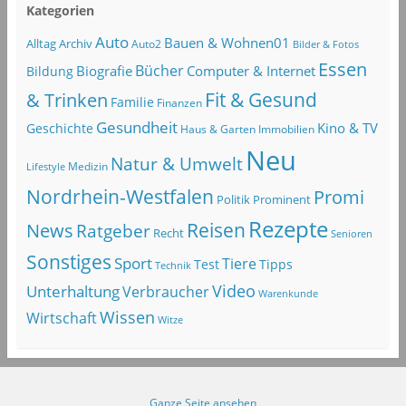
Kategorien
Auto
Bauen & Wohnen01
Alltag
Archiv
Auto2
Bilder & Fotos
Essen
Bücher
Computer & Internet
Biografie
Bildung
Fit & Gesund
& Trinken
Familie
Finanzen
Gesundheit
Kino & TV
Geschichte
Haus & Garten
Immobilien
Neu
Natur & Umwelt
Lifestyle
Medizin
Nordrhein-Westfalen
Promi
Politik
Prominent
Rezepte
Reisen
News
Ratgeber
Recht
Senioren
Sonstiges
Sport
Tiere
Test
Tipps
Technik
Video
Unterhaltung
Verbraucher
Warenkunde
Wissen
Wirtschaft
Witze
Ganze Seite ansehen