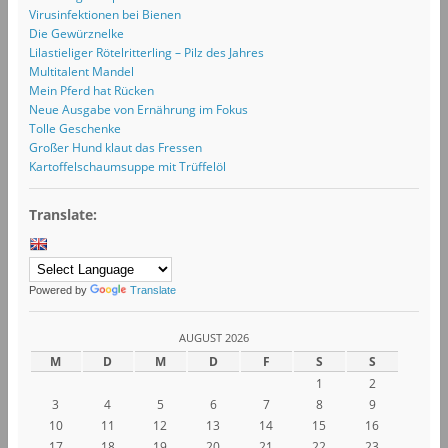
Virusinfektionen bei Bienen
Die Gewürznelke
Lilastieliger Rötelritterling – Pilz des Jahres
Multitalent Mandel
Mein Pferd hat Rücken
Neue Ausgabe von Ernährung im Fokus
Tolle Geschenke
Großer Hund klaut das Fressen
Kartoffelschaumsuppe mit Trüffelöl
Translate:
Powered by
Translate
AUGUST 2026
M
D
M
D
F
S
S
1
2
3
4
5
6
7
8
9
10
11
12
13
14
15
16
17
18
19
20
21
22
23