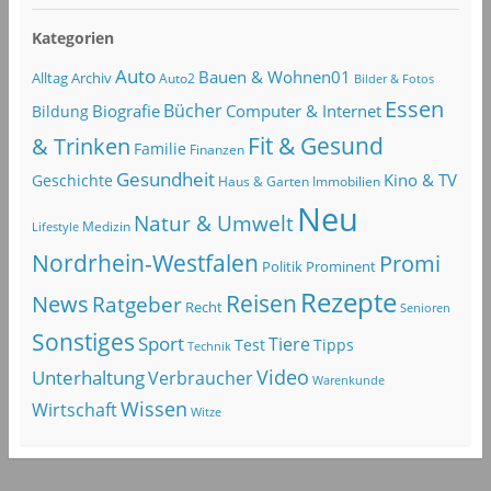
Kategorien
Auto
Bauen & Wohnen01
Alltag
Archiv
Auto2
Bilder & Fotos
Essen
Bücher
Computer & Internet
Biografie
Bildung
Fit & Gesund
& Trinken
Familie
Finanzen
Gesundheit
Kino & TV
Geschichte
Haus & Garten
Immobilien
Neu
Natur & Umwelt
Lifestyle
Medizin
Nordrhein-Westfalen
Promi
Politik
Prominent
Rezepte
Reisen
News
Ratgeber
Recht
Senioren
Sonstiges
Sport
Tiere
Test
Tipps
Technik
Video
Unterhaltung
Verbraucher
Warenkunde
Wissen
Wirtschaft
Witze