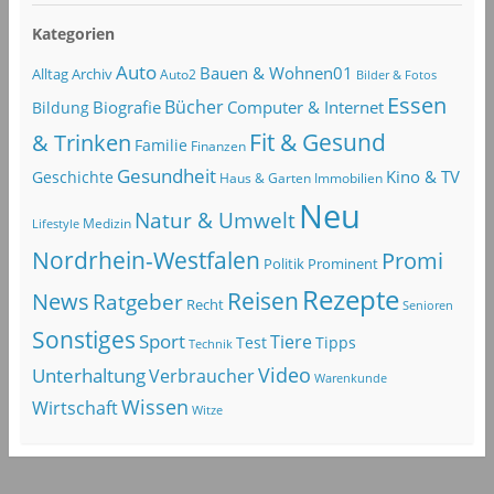
Kategorien
Auto
Bauen & Wohnen01
Alltag
Archiv
Auto2
Bilder & Fotos
Essen
Bücher
Computer & Internet
Biografie
Bildung
Fit & Gesund
& Trinken
Familie
Finanzen
Gesundheit
Kino & TV
Geschichte
Haus & Garten
Immobilien
Neu
Natur & Umwelt
Lifestyle
Medizin
Nordrhein-Westfalen
Promi
Politik
Prominent
Rezepte
Reisen
News
Ratgeber
Recht
Senioren
Sonstiges
Sport
Tiere
Test
Tipps
Technik
Video
Unterhaltung
Verbraucher
Warenkunde
Wissen
Wirtschaft
Witze