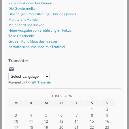
Virusinfektionen bei Bienen
Die Gewürznelke
Lilastieliger Rötelritterling – Pilz des Jahres
Multitalent Mandel
Mein Pferd hat Rücken
Neue Ausgabe von Ernährung im Fokus
Tolle Geschenke
Großer Hund klaut das Fressen
Kartoffelschaumsuppe mit Trüffelöl
Translate:
Powered by
Translate
AUGUST 2026
M
D
M
D
F
S
S
1
2
3
4
5
6
7
8
9
10
11
12
13
14
15
16
17
18
19
20
21
22
23