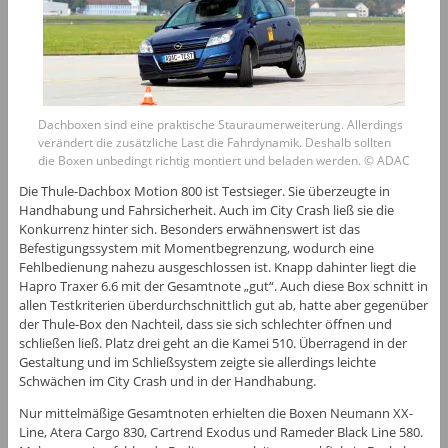
Dachboxen sind eine praktische Stauraumerweiterung. Allerdings
verändert die zusätzliche Last die Fahrdynamik. Deshalb sollten
die Boxen unbedingt richtig montiert und beladen werden. © ADAC
Die Thule-Dachbox Motion 800 ist Testsieger. Sie überzeugte in
Handhabung und Fahrsicherheit. Auch im City Crash ließ sie die
Konkurrenz hinter sich. Besonders erwähnenswert ist das
Befestigungssystem mit Momentbegrenzung, wodurch eine
Fehlbedienung nahezu ausgeschlossen ist. Knapp dahinter liegt die
Hapro Traxer 6.6 mit der Gesamtnote „gut“. Auch diese Box schnitt in
allen Testkriterien überdurchschnittlich gut ab, hatte aber gegenüber
der Thule-Box den Nachteil, dass sie sich schlechter öffnen und
schließen ließ. Platz drei geht an die Kamei 510. Überragend in der
Gestaltung und im Schließsystem zeigte sie allerdings leichte
Schwächen im City Crash und in der Handhabung.
Nur mittelmäßige Gesamtnoten erhielten die Boxen Neumann XX-
Line, Atera Cargo 830, Cartrend Exodus und Rameder Black Line 580.