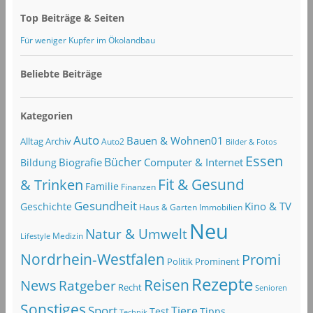
Top Beiträge & Seiten
Für weniger Kupfer im Ökolandbau
Beliebte Beiträge
Kategorien
Auto
Bauen & Wohnen01
Alltag
Archiv
Auto2
Bilder & Fotos
Essen
Bücher
Computer & Internet
Biografie
Bildung
Fit & Gesund
& Trinken
Familie
Finanzen
Gesundheit
Kino & TV
Geschichte
Haus & Garten
Immobilien
Neu
Natur & Umwelt
Lifestyle
Medizin
Nordrhein-Westfalen
Promi
Politik
Prominent
Rezepte
Reisen
News
Ratgeber
Recht
Senioren
Sonstiges
Sport
Tiere
Test
Tipps
Technik