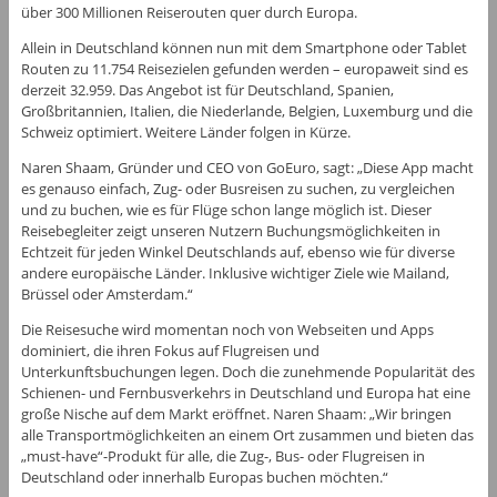
über 300 Millionen Reiserouten quer durch Europa.
Allein in Deutschland können nun mit dem Smartphone oder Tablet
Routen zu 11.754 Reisezielen gefunden werden – europaweit sind es
derzeit 32.959. Das Angebot ist für Deutschland, Spanien,
Großbritannien, Italien, die Niederlande, Belgien, Luxemburg und die
Schweiz optimiert. Weitere Länder folgen in Kürze.
Naren Shaam, Gründer und CEO von GoEuro, sagt: „Diese App macht
es genauso einfach, Zug- oder Busreisen zu suchen, zu vergleichen
und zu buchen, wie es für Flüge schon lange möglich ist. Dieser
Reisebegleiter zeigt unseren Nutzern Buchungsmöglichkeiten in
Echtzeit für jeden Winkel Deutschlands auf, ebenso wie für diverse
andere europäische Länder. Inklusive wichtiger Ziele wie Mailand,
Brüssel oder Amsterdam.“
Die Reisesuche wird momentan noch von Webseiten und Apps
dominiert, die ihren Fokus auf Flugreisen und
Unterkunftsbuchungen legen. Doch die zunehmende Popularität des
Schienen- und Fernbusverkehrs in Deutschland und Europa hat eine
große Nische auf dem Markt eröffnet. Naren Shaam: „Wir bringen
alle Transportmöglichkeiten an einem Ort zusammen und bieten das
„must-have“-Produkt für alle, die Zug-, Bus- oder Flugreisen in
Deutschland oder innerhalb Europas buchen möchten.“