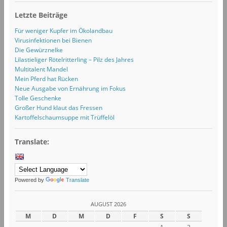
Letzte Beiträge
Für weniger Kupfer im Ökolandbau
Virusinfektionen bei Bienen
Die Gewürznelke
Lilastieliger Rötelritterling – Pilz des Jahres
Multitalent Mandel
Mein Pferd hat Rücken
Neue Ausgabe von Ernährung im Fokus
Tolle Geschenke
Großer Hund klaut das Fressen
Kartoffelschaumsuppe mit Trüffelöl
Translate:
Powered by
Translate
AUGUST 2026
M
D
M
D
F
S
S