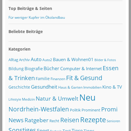
Top Beiträge & Seiten
Für weniger Kupfer im Ökolandbau
Beliebte Beiträge
Kategorien
Auto
Bauen & Wohnen01
Alltag
Archiv
Auto2
Bilder & Fotos
Essen
Bücher
Computer & Internet
Biografie
Bildung
Fit & Gesund
& Trinken
Familie
Finanzen
Gesundheit
Kino & TV
Geschichte
Haus & Garten
Immobilien
Neu
Natur & Umwelt
Lifestyle
Medizin
Nordrhein-Westfalen
Promi
Politik
Prominent
Rezepte
Reisen
News
Ratgeber
Recht
Senioren
Sonstiges
Sport
Tiere
Test
Tipps