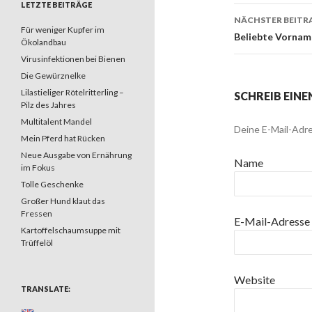
LETZTE BEITRÄGE
NÄCHSTER BEITR
Für weniger Kupfer im
Beliebte Vornam
Ökolandbau
Virusinfektionen bei Bienen
Die Gewürznelke
Lilastieliger Rötelritterling –
SCHREIB EIN
Pilz des Jahres
Multitalent Mandel
Deine E-Mail-Adre
Mein Pferd hat Rücken
Neue Ausgabe von Ernährung
Name
im Fokus
Tolle Geschenke
Großer Hund klaut das
Fressen
E-Mail-Adresse
Kartoffelschaumsuppe mit
Trüffelöl
Website
TRANSLATE: