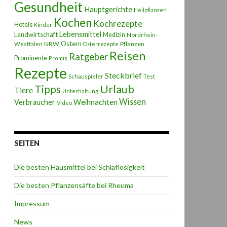
Gesundheit
Hauptgerichte
Heilpflanzen
Kochen
Kochrezepte
Hotels
Kinder
Lebensmittel
Landwirtschaft
Medizin
Nordrhein-
Ostern
NRW
Pflanzen
Westfalen
Osterrezepte
Reisen
Ratgeber
Prominente
Promis
Rezepte
Steckbrief
Schauspieler
Test
Urlaub
Tipps
Tiere
Unterhaltung
Wissen
Weihnachten
Verbraucher
Video
SEITEN
Die besten Hausmittel bei Schlaflosigkeit
Die besten Pflanzensäfte bei Rheuma
Impressum
News