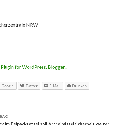
ucherzentrale NRW
Google
Twitter
E-Mail
Drucken
TRAG
navigation
k im Beipackzettel soll Arzneimittelsicherheit weiter