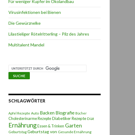
Für weniger Kupfer im Ökolandbau
Virusinfektionen bei Bienen
Die Gewürznelke
Lilastieliger Rötelritterling – Pilz des Jahres
Multitalent Mandel
SCHLAGWÖRTER
Backen
Biografie
Auto
Apfel Rezepte
Bücher
Diabetiker Rezepte
Cholesterinarme Rezepte
Diät
Ernährung
Garten
Essen & Trinken
Geburtstag von
Geburtstag
Gesunde Ernährung