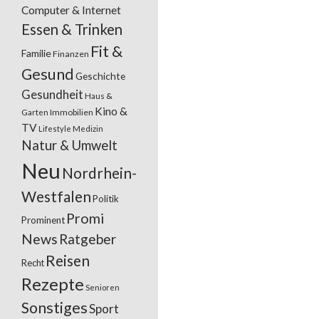
Computer & Internet
Essen & Trinken
Fit &
Familie
Finanzen
Gesund
Geschichte
Gesundheit
Haus &
Kino &
Garten
Immobilien
TV
Lifestyle
Medizin
Natur & Umwelt
Neu
Nordrhein-
Westfalen
Politik
Promi
Prominent
News
Ratgeber
Reisen
Recht
Rezepte
Senioren
Sonstiges
Sport