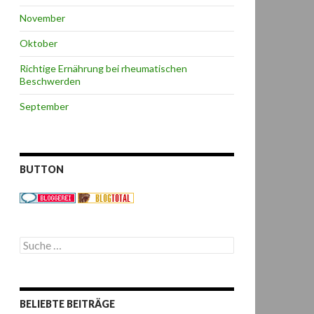
November
Oktober
Richtige Ernährung bei rheumatischen
Beschwerden
September
BUTTON
S
u
c
h
e
BELIEBTE BEITRÄGE
n