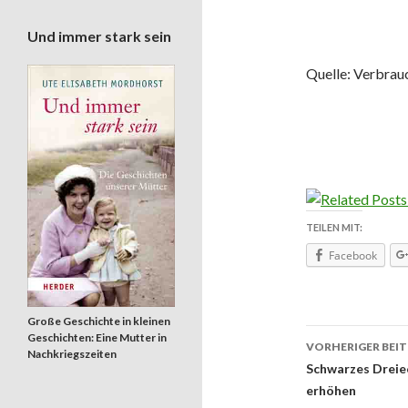
Und immer stark sein
Quelle: Verbra
TEILEN MIT:
Facebook
Große Geschichte in kleinen
Geschichten: Eine Mutter in
VORHERIGER BEI
Nachkriegszeiten
Beitrags
Schwarzes Dreiec
erhöhen