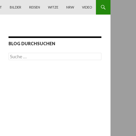
T
BILDER
REISEN
WITZE
NRW
VIDEO
BLOG DURCHSUCHEN
S
u
c
h
e
n
a
c
h
: