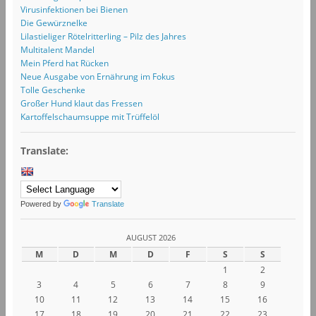
Virusinfektionen bei Bienen
Die Gewürznelke
Lilastieliger Rötelritterling – Pilz des Jahres
Multitalent Mandel
Mein Pferd hat Rücken
Neue Ausgabe von Ernährung im Fokus
Tolle Geschenke
Großer Hund klaut das Fressen
Kartoffelschaumsuppe mit Trüffelöl
Translate:
Powered by
Translate
AUGUST 2026
M
D
M
D
F
S
S
1
2
3
4
5
6
7
8
9
10
11
12
13
14
15
16
17
18
19
20
21
22
23