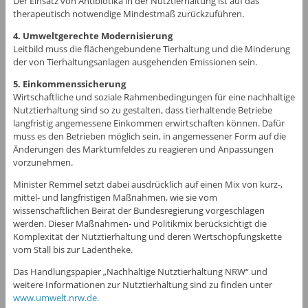
Der Einsatz von Antibiotika in der Nutztierhaltung ist auf das
therapeutisch notwendige Mindestmaß zurückzuführen.
4. Umweltgerechte Modernisierung
Leitbild muss die flächengebundene Tierhaltung und die Minderung
der von Tierhaltungsanlagen ausgehenden Emissionen sein.
5. Einkommenssicherung
Wirtschaftliche und soziale Rahmenbedingungen für eine nachhaltige
Nutztierhaltung sind so zu gestalten, dass tierhaltende Betriebe
langfristig angemessene Einkommen erwirtschaften können. Dafür
muss es den Betrieben möglich sein, in angemessener Form auf die
Änderungen des Marktumfeldes zu reagieren und Anpassungen
vorzunehmen.
Minister Remmel setzt dabei ausdrücklich auf einen Mix von kurz-,
mittel- und langfristigen Maßnahmen, wie sie vom
wissenschaftlichen Beirat der Bundesregierung vorgeschlagen
werden. Dieser Maßnahmen- und Politikmix berücksichtigt die
Komplexität der Nutztierhaltung und deren Wertschöpfungskette
vom Stall bis zur Ladentheke.
Das Handlungspapier „Nachhaltige Nutztierhaltung NRW“ und
weitere Informationen zur Nutztierhaltung sind zu finden unter
www.umwelt.nrw.de
.