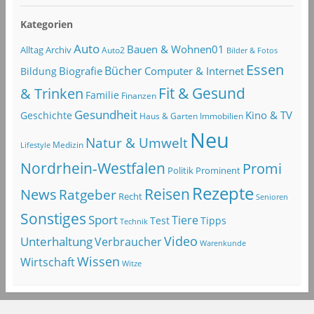
Kategorien
Auto
Bauen & Wohnen01
Alltag
Archiv
Auto2
Bilder & Fotos
Essen
Bücher
Computer & Internet
Biografie
Bildung
Fit & Gesund
& Trinken
Familie
Finanzen
Gesundheit
Kino & TV
Geschichte
Haus & Garten
Immobilien
Neu
Natur & Umwelt
Lifestyle
Medizin
Nordrhein-Westfalen
Promi
Politik
Prominent
Rezepte
Reisen
News
Ratgeber
Recht
Senioren
Sonstiges
Sport
Tiere
Test
Tipps
Technik
Video
Unterhaltung
Verbraucher
Warenkunde
Wissen
Wirtschaft
Witze