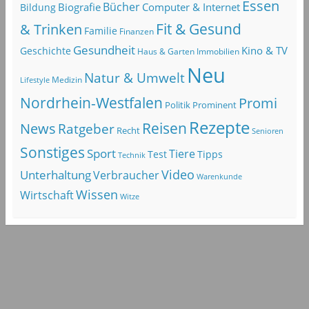
Essen
Bücher
Computer & Internet
Biografie
Bildung
Fit & Gesund
& Trinken
Familie
Finanzen
Gesundheit
Kino & TV
Geschichte
Haus & Garten
Immobilien
Neu
Natur & Umwelt
Lifestyle
Medizin
Nordrhein-Westfalen
Promi
Politik
Prominent
Rezepte
Reisen
News
Ratgeber
Recht
Senioren
Sonstiges
Sport
Tiere
Test
Tipps
Technik
Video
Unterhaltung
Verbraucher
Warenkunde
Wissen
Wirtschaft
Witze