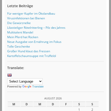
Letzte Beiträge
Für weniger Kupfer im Ökolandbau
Virusinfektionen bei Bienen
Die Gewürznelke
Lilastieliger Rötelritterling – Pilz des Jahres
Multitalent Mandel
Mein Pferd hat Rücken
Neue Ausgabe von Ernährung im Fokus
Tolle Geschenke
Großer Hund klaut das Fressen
Kartoffelschaumsuppe mit Trüffelöl
Translate:
Powered by
Translate
AUGUST 2026
M
D
M
D
F
S
S
1
2