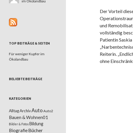
im Ökolandbau
Der Vorteil dies
Operationstraum
und Remobilisat
vollständig besc
Patientin Saskia
TOP BEITRÄGE & SEITEN
„Narbentechnisch
Reiterin. „Endli
Für weniger Kupfer im
Ökolandbau
ohne Einschränk
BELIEBTE BEITRÄGE
KATEGORIEN
Auto
Alltag
Archiv
Auto2
Bauen & Wohnen01
Bildung
Bilder & Fotos
Bücher
Biografie