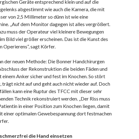
rurgischen Geräte entsprechend klein und auf die
elenks abgestimmt wie auch die Kamera, die mit
r von 2,5 Millimeter so dünn ist wie eine
ine. „Auf dem Monitor dagegen ist alles vergrößert.
zu muss der Operateur viel kleinere Bewegungen
im Bild viel größer erscheinen. Das ist die Kunst des
 Operierens“, sagt Körfer.
an der neuen Methode: Die Bonner Handchirurgen
bschluss der Rekonstruktion die beiden Fäden und
it einem Anker sicher und fest im Knochen. So stört
, trägt nicht auf und geht auch nicht wieder auf. Doch
ällen kann eine Ruptur des TFCC mit dieser sehr
henden Technik rekonstruiert werden. „Der Riss muss
Patientin in einer Position zum Knochen liegen, damit
it einer optimalen Gewebespannung dort festmachen
rfer.
 schmerzfrei die Hand einsetzen