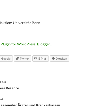
aktion: Universität Bonn
Google
Twitter
E-Mail
Drucken
TRAG
navigation
kere Rezepte
AG
 gegenüber Ärzten und Krankenkassen