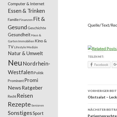
Computer & Internet
Essen & Trinken
Fit &
Familie
Finanzen
Quelle/Text/Red
Gesund
Geschichte
Gesundheit
Haus &
Kino &
Garten
Immobilien
TV
Lifestyle
Medizin
Natur & Umwelt
TEILEN MIT:
Neu
Nordrhein-
Facebook
Westfalen
Politik
Promi
Prominent
News
Ratgeber
VORHERIGER BEI
Reisen
Recht
Beitrags
Obstsalat – Lec
Rezepte
Senioren
NÄCHSTER BEITR
Sonstiges
Sport
Patientenrechte