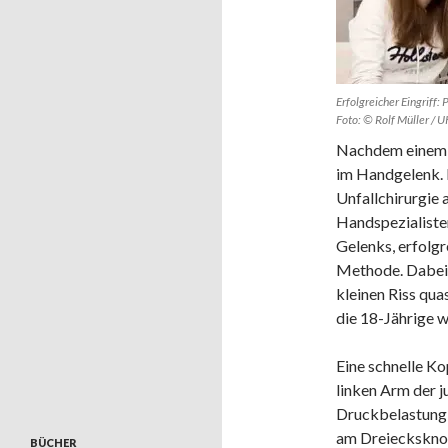
Erfolgreicher Eingriff: 
Foto: © Rolf Müller / 
Nachdem einem R
im Handgelenk. H
Unfallchirurgie 
Handspezialiste
Gelenks, erfolgr
Methode. Dabei 
kleinen Riss qua
die 18-Jährige 
Eine schnelle K
linken Arm der j
Druckbelastung 
am Dreiecksknorp
BÜCHER