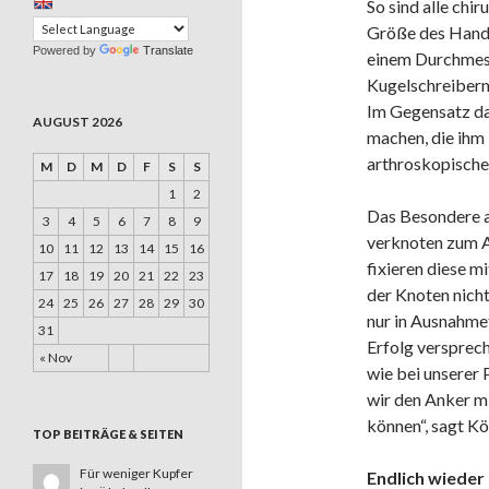
So sind alle chi
Größe des Handg
Powered by
Translate
einem Durchmesse
Kugelschreiberm
Im Gegensatz da
AUGUST 2026
machen, die ihm 
arthroskopischen
M
D
M
D
F
S
S
1
2
Das Besondere 
3
4
5
6
7
8
9
verknoten zum A
10
11
12
13
14
15
16
fixieren diese m
17
18
19
20
21
22
23
der Knoten nicht
24
25
26
27
28
29
30
nur in Ausnahmef
31
Erfolg versprec
« Nov
wie bei unserer 
wir den Anker m
können“, sagt Kö
TOP BEITRÄGE & SEITEN
Für weniger Kupfer
Endlich wieder