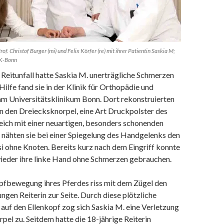
Prof. Christof Burger (mi) und Felix Körfer (re) mit ihrer Patientin Saskia M;
UK-Bonn
eitunfall hatte Saskia M. unerträgliche Schmerzen
ilfe fand sie in der Klinik für Orthopädie und
am Universitätsklinikum Bonn. Dort rekonstruierten
n den Dreiecksknorpel, eine Art Druckpolster des
eich mit einer neuartigen, besonders schonenden
nähten sie bei einer Spiegelung des Handgelenks den
si ohne Knoten. Bereits kurz nach dem Eingriff konnte
wieder ihre linke Hand ohne Schmerzen gebrauchen.
opfbewegung ihres Pferdes riss mit dem Zügel den
ungen Reiterin zur Seite. Durch diese plötzliche
auf den Ellenkopf zog sich Saskia M. eine Verletzung
el zu. Seitdem hatte die 18-jährige Reiterin