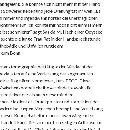
ndgelenk. Sie konnte sich nicht mehr mit der Hand
ts Schweres heben und jede Drehung tat ihr weh. „Es
limmer und irgendwann hörten die unerträglichen
cht mehr auf. Ich konnte mir noch nicht einmal mehr
elbst schmieren“, sagt Saskia M. Nach einer Odyssee
 suchte die junge Frau Rat in der Handsprechstunde
rthopädie und Unfallchirurgie am
nikum Bonn.
nanztomographie bestätigte den Verdacht der
ezialisten auf eine Verletzung des sogenannten
brokartilaginären Komplexes, kurz TFCC. Diese
Zwischenknorpelscheibe verbindet sowohl die
 miteinander als auch diese mit dem
n. Sie dient als Druckpolster und stabilisiert das
ondere bei jungen Menschen bedingt eine Verletzung
 dieser Knorpelscheibe einen schwerwiegenden
handelt kann dies zu einer frühzeitigen Arthrose im
“, sagt Prof. Dr. Christof Burger, Leiter der Unfall-,