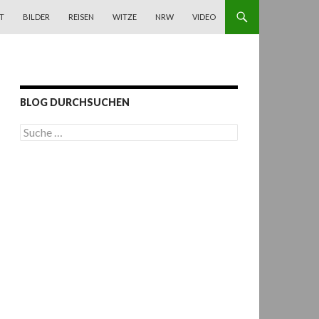
T
BILDER
REISEN
WITZE
NRW
VIDEO
BLOG DURCHSUCHEN
S
u
c
h
e
n
a
c
h
: