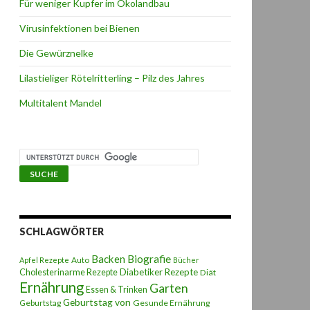
Für weniger Kupfer im Ökolandbau
Virusinfektionen bei Bienen
Die Gewürznelke
Lilastieliger Rötelritterling – Pilz des Jahres
Multitalent Mandel
SCHLAGWÖRTER
Backen
Biografie
Auto
Apfel Rezepte
Bücher
Diabetiker Rezepte
Cholesterinarme Rezepte
Diät
Ernährung
Garten
Essen & Trinken
Geburtstag von
Geburtstag
Gesunde Ernährung