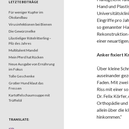
LETZTE BEITRÄGE
Hand und Plasti
Für weniger Kupfer im
Universitätsklin
Ökolandbau
Eingriffe pro J
Virusinfektionen bei Bienen
so genannter Ha
Die Gewürznelke
Rekonstruktion 
Lilastieliger Rötelritterling –
einer neuartige
Pilz des Jahres
Multitalent Mandel
Anker fixiert 
Mein Pferd hat Rücken
Neue Ausgabe von Ernährung
Über kleine Schn
im Fokus
auseinander gez
Tolle Geschenke
Faden. Mit zwei 
Großer Hund klaut das
Fressen
Riss mit einer so
Kartoffelschaumsuppe mit
Dr. Felix Körfer,
Trüffelöl
Orthopädie und U
allein über die 
hinkommen.“
TRANSLATE: