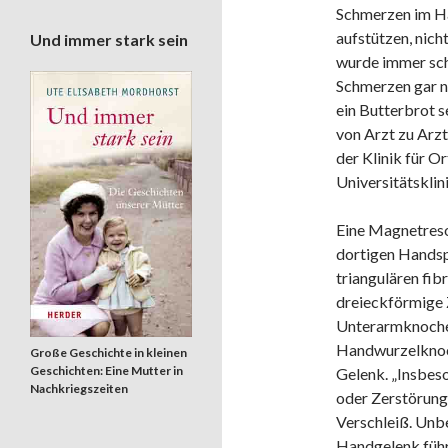
Schmerzen im Ha
aufstützen, nich
Und immer stark sein
wurde immer sch
Schmerzen gar ni
ein Butterbrot s
von Arzt zu Arzt
der Klinik für O
Universitätskli
Eine Magnetreso
dortigen Handsp
triangulären fi
dreieckförmige 
Unterarmknochen
Handwurzelknoche
Große Geschichte in kleinen
Geschichten: Eine Mutter in
Gelenk. „Insbes
Nachkriegszeiten
oder Zerstörung
Verschleiß. Unbe
Handgelenk führen