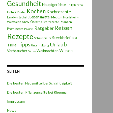
Gesundheit
Hauptgerichte
Heilpflanzen
Kochen
Kochrezepte
Hotels
Kinder
Lebensmittel
Landwirtschaft
Medizin
Nordrhein-
Ostern
NRW
Pflanzen
Westfalen
Osterrezepte
Reisen
Ratgeber
Prominente
Promis
Rezepte
Steckbrief
Schauspieler
Test
Urlaub
Tipps
Tiere
Unterhaltung
Wissen
Weihnachten
Verbraucher
Video
SEITEN
Die besten Hausmittel bei Schlaflosigkeit
Die besten Pflanzensäfte bei Rheuma
Impressum
News