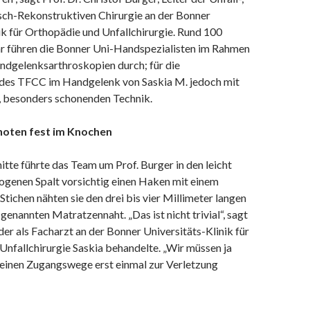
sch-Rekonstruktiven Chirurgie an der Bonner
ik für Orthopädie und Unfallchirurgie. Rund 100
ahr führen die Bonner Uni-Handspezialisten im Rahmen
ndgelenksarthroskopien durch; für die
des TFCC im Handgelenk von Saskia M. jedoch mit
n, besonders schonenden Technik.
Knoten fest im Knochen
itte führte das Team um Prof. Burger in den leicht
ogenen Spalt vorsichtig einen Haken mit einem
Stichen nähten sie den drei bis vier Millimeter langen
 genannten Matratzennaht. „Das ist nicht trivial“, sagt
 der als Facharzt an der Bonner Universitäts-Klinik für
nfallchirurgie Saskia behandelte. „Wir müssen ja
kleinen Zugangswege erst einmal zur Verletzung