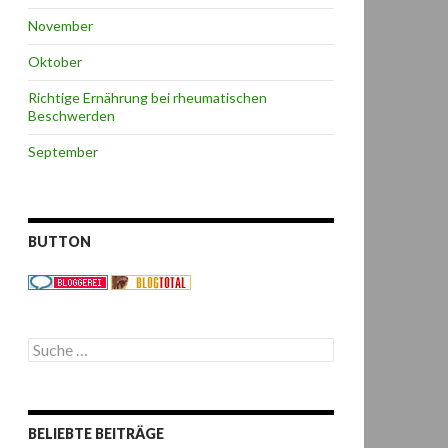
November
Oktober
Richtige Ernährung bei rheumatischen
Beschwerden
September
BUTTON
S
u
c
h
e
BELIEBTE BEITRÄGE
n