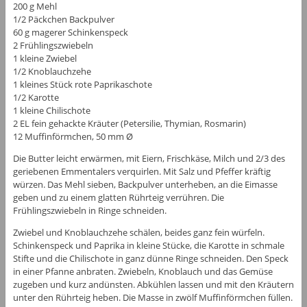
200 g Mehl
1/2 Päckchen Backpulver
60 g magerer Schinkenspeck
2 Frühlingszwiebeln
1 kleine Zwiebel
1/2 Knoblauchzehe
1 kleines Stück rote Paprikaschote
1/2 Karotte
1 kleine Chilischote
2 EL fein gehackte Kräuter (Petersilie, Thymian, Rosmarin)
12 Muffinförmchen, 50 mm Ø
Die Butter leicht erwärmen, mit Eiern, Frischkäse, Milch und 2/3 des
geriebenen Emmentalers verquirlen. Mit Salz und Pfeffer kräftig
würzen. Das Mehl sieben, Backpulver unterheben, an die Eimasse
geben und zu einem glatten Rührteig verrühren. Die
Frühlingszwiebeln in Ringe schneiden.
Zwiebel und Knoblauchzehe schälen, beides ganz fein würfeln.
Schinkenspeck und Paprika in kleine Stücke, die Karotte in schmale
Stifte und die Chilischote in ganz dünne Ringe schneiden. Den Speck
in einer Pfanne anbraten. Zwiebeln, Knoblauch und das Gemüse
zugeben und kurz andünsten. Abkühlen lassen und mit den Kräutern
unter den Rührteig heben. Die Masse in zwölf Muffinförmchen füllen.