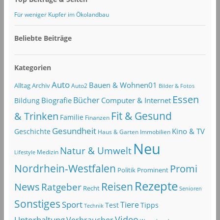
Für weniger Kupfer im Ökolandbau
Beliebte Beiträge
Kategorien
Auto
Bauen & Wohnen01
Alltag
Archiv
Auto2
Bilder & Fotos
Essen
Bücher
Computer & Internet
Biografie
Bildung
Fit & Gesund
& Trinken
Familie
Finanzen
Gesundheit
Kino & TV
Geschichte
Haus & Garten
Immobilien
Neu
Natur & Umwelt
Lifestyle
Medizin
Nordrhein-Westfalen
Promi
Politik
Prominent
Rezepte
Reisen
News
Ratgeber
Recht
Senioren
Sonstiges
Sport
Tiere
Test
Tipps
Technik
Video
Unterhaltung