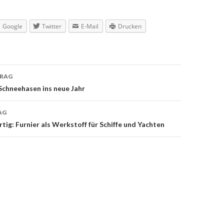
Google
Twitter
E-Mail
Drucken
TRAG
navigation
Schneehasen ins neue Jahr
AG
tig: Furnier als Werkstoff für Schiffe und Yachten