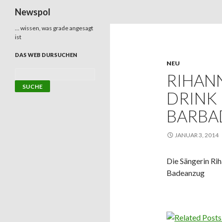
Suchen
Newspol
… wissen, was grade angesagt
ist
DAS WEB DURSUCHEN
NEU
RIHANN
DRINK
BARBA
JANUAR 3, 2014
Die Sängerin Ri
Badeanzug