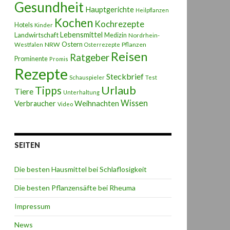
Gesundheit
Hauptgerichte
Heilpflanzen
Kochen
Kochrezepte
Hotels
Kinder
Lebensmittel
Landwirtschaft
Medizin
Nordrhein-
Ostern
NRW
Pflanzen
Westfalen
Osterrezepte
Reisen
Ratgeber
Prominente
Promis
Rezepte
Steckbrief
Schauspieler
Test
Urlaub
Tipps
Tiere
Unterhaltung
Wissen
Weihnachten
Verbraucher
Video
SEITEN
Die besten Hausmittel bei Schlaflosigkeit
Die besten Pflanzensäfte bei Rheuma
Impressum
News