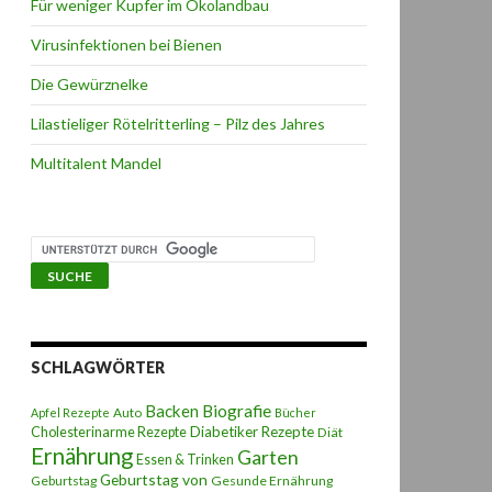
Für weniger Kupfer im Ökolandbau
Virusinfektionen bei Bienen
Die Gewürznelke
Lilastieliger Rötelritterling – Pilz des Jahres
Multitalent Mandel
SCHLAGWÖRTER
Backen
Biografie
Auto
Apfel Rezepte
Bücher
Diabetiker Rezepte
Cholesterinarme Rezepte
Diät
Ernährung
Garten
Essen & Trinken
Geburtstag von
Geburtstag
Gesunde Ernährung