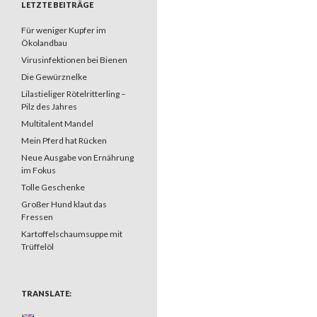
LETZTE BEITRÄGE
Für weniger Kupfer im
Ökolandbau
Virusinfektionen bei Bienen
Die Gewürznelke
Lilastieliger Rötelritterling –
Pilz des Jahres
Multitalent Mandel
Mein Pferd hat Rücken
Neue Ausgabe von Ernährung
im Fokus
Tolle Geschenke
Großer Hund klaut das
Fressen
Kartoffelschaumsuppe mit
Trüffelöl
TRANSLATE: