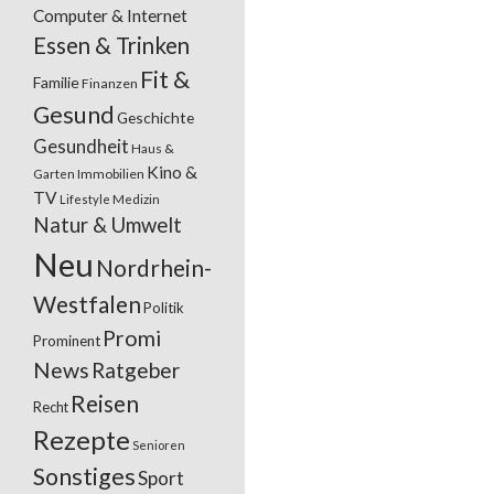
Computer & Internet
Essen & Trinken
Fit &
Familie
Finanzen
Gesund
Geschichte
Gesundheit
Haus &
Kino &
Garten
Immobilien
TV
Lifestyle
Medizin
Natur & Umwelt
Neu
Nordrhein-
Westfalen
Politik
Promi
Prominent
News
Ratgeber
Reisen
Recht
Rezepte
Senioren
Sonstiges
Sport