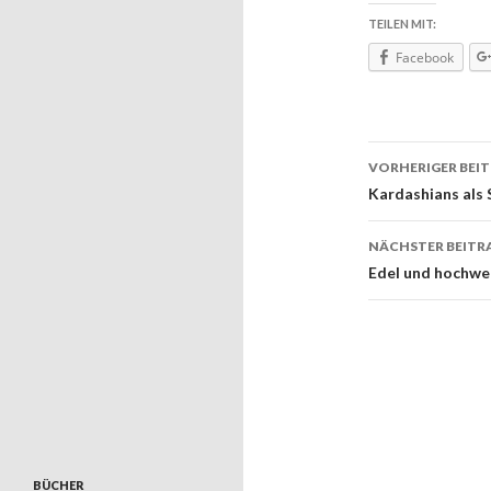
TEILEN MIT:
Facebook
VORHERIGER BEI
Beitrags
Kardashians als 
NÄCHSTER BEITR
Edel und hochwer
BÜCHER