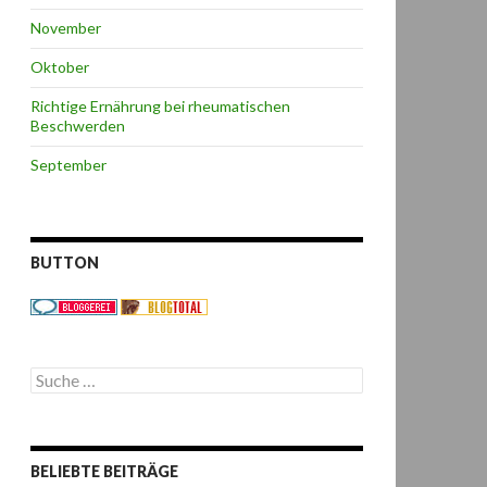
November
Oktober
Richtige Ernährung bei rheumatischen
Beschwerden
September
BUTTON
S
u
c
h
e
BELIEBTE BEITRÄGE
n