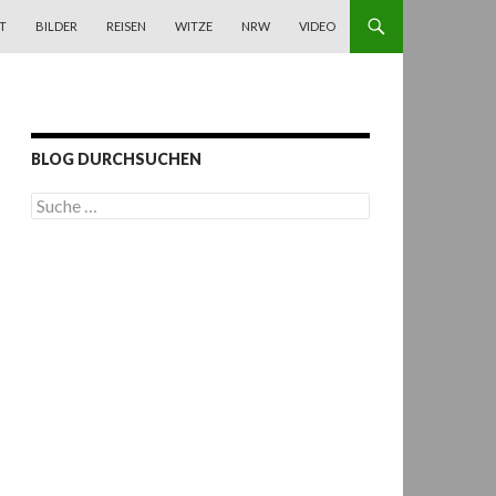
T
BILDER
REISEN
WITZE
NRW
VIDEO
BLOG DURCHSUCHEN
S
u
c
h
e
n
a
c
h
: