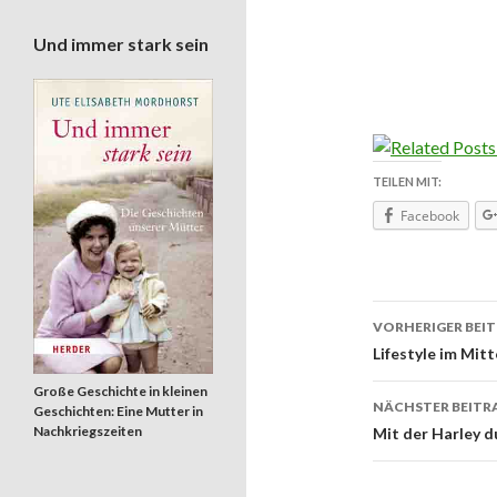
Und immer stark sein
TEILEN MIT:
Facebook
VORHERIGER BEI
Beitrags
Lifestyle im Mit
Große Geschichte in kleinen
NÄCHSTER BEITR
Geschichten: Eine Mutter in
Nachkriegszeiten
Mit der Harley d