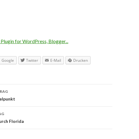
Google
Twitter
E-Mail
Drucken
TRAG
navigation
telpunkt
AG
urch Florida