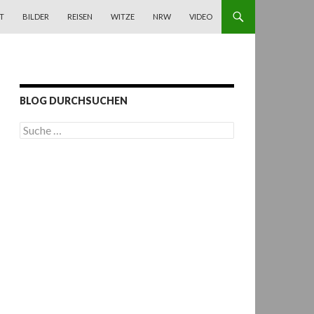
T
BILDER
REISEN
WITZE
NRW
VIDEO
BLOG DURCHSUCHEN
S
u
c
h
e
n
a
c
h
: