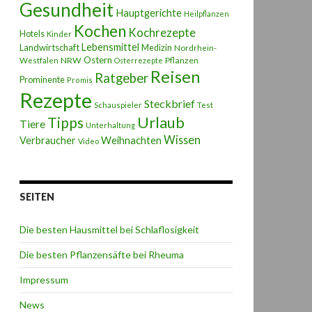
Gesundheit
Hauptgerichte
Heilpflanzen
Kochen
Kochrezepte
Hotels
Kinder
Lebensmittel
Landwirtschaft
Medizin
Nordrhein-
Ostern
NRW
Pflanzen
Westfalen
Osterrezepte
Reisen
Ratgeber
Prominente
Promis
Rezepte
Steckbrief
Schauspieler
Test
Urlaub
Tipps
Tiere
Unterhaltung
Wissen
Weihnachten
Verbraucher
Video
SEITEN
Die besten Hausmittel bei Schlaflosigkeit
Die besten Pflanzensäfte bei Rheuma
Impressum
News