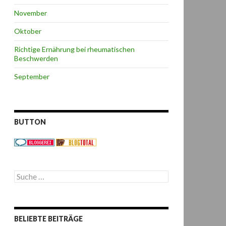
November
Oktober
Richtige Ernährung bei rheumatischen
Beschwerden
September
BUTTON
S
u
c
h
e
BELIEBTE BEITRÄGE
n