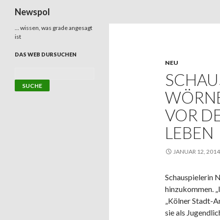
Suchen
Newspol
… wissen, was grade angesagt
ist
DAS WEB DURSUCHEN
NEU
SCHAUS
WÖRNE
VOR D
LEBEN
JANUAR 12, 2014
Schauspielerin N
hinzukommen. „I
„Kölner Stadt-An
sie als Jugendli