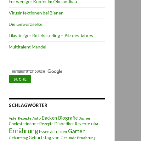
Für weniger Kupfer im Ökolandbau
Virusinfektionen bei Bienen
Die Gewürznelke
Lilastieliger Rötelritterling – Pilz des Jahres
Multitalent Mandel
SCHLAGWÖRTER
Backen
Biografie
Auto
Apfel Rezepte
Bücher
Diabetiker Rezepte
Cholesterinarme Rezepte
Diät
Ernährung
Garten
Essen & Trinken
Geburtstag von
Geburtstag
Gesunde Ernährung