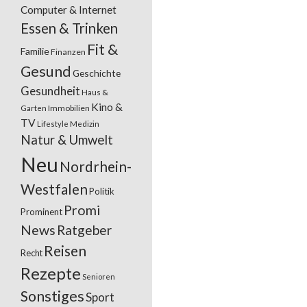
Computer & Internet
Essen & Trinken
Fit &
Familie
Finanzen
Gesund
Geschichte
Gesundheit
Haus &
Kino &
Garten
Immobilien
TV
Lifestyle
Medizin
Natur & Umwelt
Neu
Nordrhein-
Westfalen
Politik
Promi
Prominent
News
Ratgeber
Reisen
Recht
Rezepte
Senioren
Sonstiges
Sport