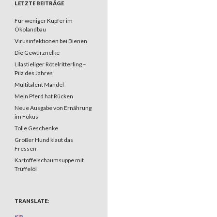
LETZTE BEITRÄGE
Für weniger Kupfer im
Ökolandbau
Virusinfektionen bei Bienen
Die Gewürznelke
Lilastieliger Rötelritterling –
Pilz des Jahres
Multitalent Mandel
Mein Pferd hat Rücken
Neue Ausgabe von Ernährung
im Fokus
Tolle Geschenke
Großer Hund klaut das
Fressen
Kartoffelschaumsuppe mit
Trüffelöl
TRANSLATE: