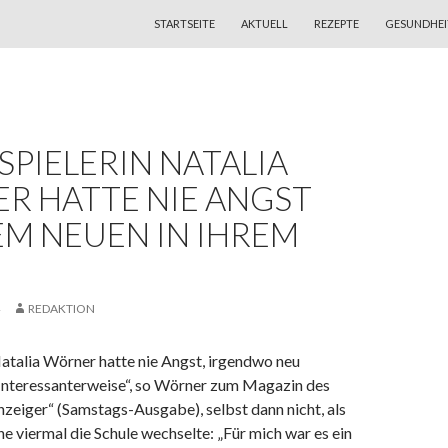
ZUM INHALT SPRINGEN
STARTSEITE
AKTUELL
REZEPTE
GESUNDHEI
PIELERIN NATALIA
R HATTE NIE ANGST
EM NEUEN IN IHREM
REDAKTION
atalia Wörner hatte nie Angst, irgendwo neu
nteressanterweise“, so Wörner zum Magazin des
zeiger“ (Samstags-Ausgabe), selbst dann nicht, als
che viermal die Schule wechselte: „Für mich war es ein