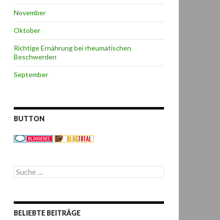
November
Oktober
Richtige Ernährung bei rheumatischen
Beschwerden
September
BUTTON
S
u
c
h
e
BELIEBTE BEITRÄGE
n