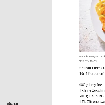
Schnelle Rezepte: Heil
Foto: Wirths PR
Heilbutt mit Z
(für 4 Personen)
400 g Linguine
4 kleine Zucchin
500 g Heilbutt- 
4 TL Zitronensa
BÜCHER