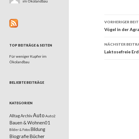
im Ökolandbau
VORHERIGER BEI
Beitrags
Vögel in der Agr
NÄCHSTER BEITR
TOP BEITRÄGE & SEITEN
Laktosefreie Erd
Für weniger Kupfer im
Ökolandbau
BELIEBTE BEITRÄGE
KATEGORIEN
Auto
Alltag
Archiv
Auto2
Bauen & Wohnen01
Bildung
Bilder & Fotos
Bücher
Biografie