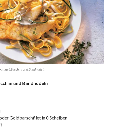
butt mit Zucchini und Bandnudeln
ucchini und Bandnudeln
i
oder Goldbarschfilet in 8 Scheiben
ft