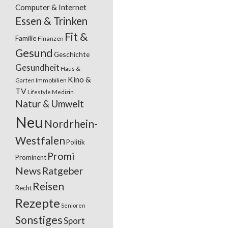
Computer & Internet
Essen & Trinken
Fit &
Familie
Finanzen
Gesund
Geschichte
Gesundheit
Haus &
Kino &
Garten
Immobilien
TV
Lifestyle
Medizin
Natur & Umwelt
Neu
Nordrhein-
Westfalen
Politik
Promi
Prominent
News
Ratgeber
Reisen
Recht
Rezepte
Senioren
Sonstiges
Sport