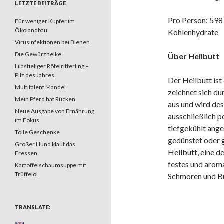
LETZTE BEITRÄGE
Pro Person: 598 
Für weniger Kupfer im
Ökolandbau
Kohlenhydrate
Virusinfektionen bei Bienen
Die Gewürznelke
Über Heilbutt
Lilastieliger Rötelritterling –
Pilz des Jahres
Der Heilbutt ist 
Multitalent Mandel
zeichnet sich du
Mein Pferd hat Rücken
aus und wird des
Neue Ausgabe von Ernährung
ausschließlich p
im Fokus
tiefgekühlt ange
Tolle Geschenke
gedünstet oder 
Großer Hund klaut das
Heilbutt, eine d
Fressen
festes und aroma
Kartoffelschaumsuppe mit
Trüffelöl
Schmoren und Bra
TRANSLATE: