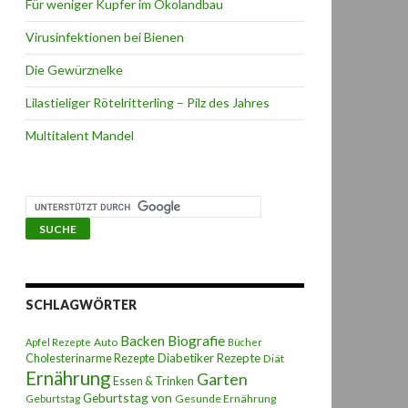
Für weniger Kupfer im Ökolandbau
Virusinfektionen bei Bienen
Die Gewürznelke
Lilastieliger Rötelritterling – Pilz des Jahres
Multitalent Mandel
SCHLAGWÖRTER
Backen
Biografie
Auto
Apfel Rezepte
Bücher
Diabetiker Rezepte
Cholesterinarme Rezepte
Diät
Ernährung
Garten
Essen & Trinken
Geburtstag von
Geburtstag
Gesunde Ernährung