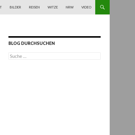
T
BILDER
REISEN
WITZE
NRW
VIDEO
BLOG DURCHSUCHEN
S
u
c
h
e
n
a
c
h
: