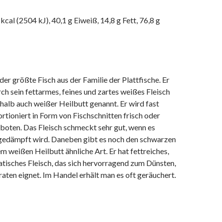
kcal (2504 kJ), 40,1 g Eiweiß, 14,8 g Fett, 76,8 g
der größte Fisch aus der Familie der Plattfische. Er
rch sein fettarmes, feines und zartes weißes Fleisch
halb auch weißer Heilbutt genannt. Er wird fast
ortioniert in Form von Fischschnitten frisch oder
boten. Das Fleisch schmeckt sehr gut, wenn es
gedämpft wird. Daneben gibt es noch den schwarzen
em weißen Heilbutt ähnliche Art. Er hat fettreiches,
tisches Fleisch, das sich hervorragend zum Dünsten,
ten eignet. Im Handel erhält man es oft geräuchert.