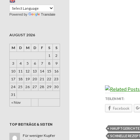
Powered by
Translate
AUGUST 2026
M
D
M
D
F
S
S
1
2
3
4
5
6
7
8
9
10
11
12
13
14
15
16
17
18
19
20
21
22
23
24
25
26
27
28
29
30
31
TEILEN MIT:
« Nov
Facebook
TOP BEITRÄGE & SEITEN
HAUPTGERICHTE
Für weniger Kupfer
SCHNELLE REZEP