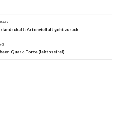
TRAG
navigation
arlandschaft: Artenvielfalt geht zurück
AG
beer-Quark-Torte (laktosefrei)