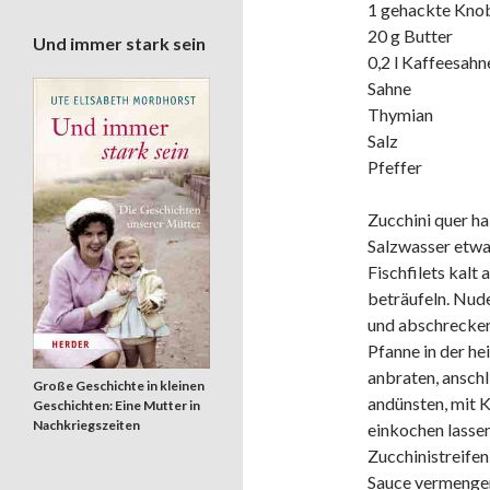
1 gehackte Kno
20 g Butter
Und immer stark sein
0,2 l Kaffeesahn
Sahne
Thymian
Salz
Pfeffer
Zucchini quer ha
Salzwasser etwa
Fischfilets kalt
beträufeln. Nud
und abschrecken.
Pfanne in der he
anbraten, anschl
Große Geschichte in kleinen
andünsten, mit K
Geschichten: Eine Mutter in
Nachkriegszeiten
einkochen lassen
Zucchinistreifen
Sauce vermengen