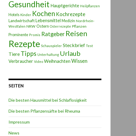
Gesundheit
Hauptgerichte
Heilpflanzen
Kochen
Kochrezepte
Hotels
Kinder
Lebensmittel
Landwirtschaft
Medizin
Nordrhein-
Ostern
NRW
Pflanzen
Westfalen
Osterrezepte
Reisen
Ratgeber
Prominente
Promis
Rezepte
Steckbrief
Schauspieler
Test
Urlaub
Tipps
Tiere
Unterhaltung
Wissen
Weihnachten
Verbraucher
Video
SEITEN
Die besten Hausmittel bei Schlaflosigkeit
Die besten Pflanzensäfte bei Rheuma
Impressum
News