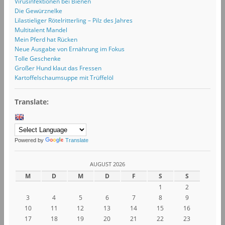
Virusinfektionen bei Bienen
Die Gewürznelke
Lilastieliger Rötelritterling – Pilz des Jahres
Multitalent Mandel
Mein Pferd hat Rücken
Neue Ausgabe von Ernährung im Fokus
Tolle Geschenke
Großer Hund klaut das Fressen
Kartoffelschaumsuppe mit Trüffelöl
Translate:
Powered by
Translate
AUGUST 2026
M
D
M
D
F
S
S
1
2
3
4
5
6
7
8
9
10
11
12
13
14
15
16
17
18
19
20
21
22
23