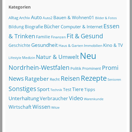
Kategorien
Auto
Bauen & Wohnen01
Alltag
Archiv
Auto2
Bilder & Fotos
Essen
Bücher
Computer & Internet
Biografie
Bildung
Fit & Gesund
& Trinken
Familie
Finanzen
Gesundheit
Kino & TV
Geschichte
Haus & Garten
Immobilien
Neu
Natur & Umwelt
Lifestyle
Medizin
Nordrhein-Westfalen
Promi
Politik
Prominent
Rezepte
Reisen
News
Ratgeber
Recht
Senioren
Sonstiges
Sport
Tiere
Test
Tipps
Technik
Video
Unterhaltung
Verbraucher
Warenkunde
Wissen
Wirtschaft
Witze