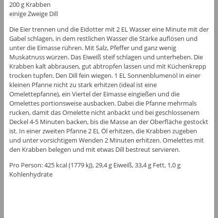
200 g Krabben
einige Zweige Dill
Die Eier trennen und die Eidotter mit 2 EL Wasser eine Minute mit der
Gabel schlagen, in dem restlichen Wasser die Stärke auflösen und
unter die Eimasse rühren. Mit Salz, Pfeffer und ganz wenig
Muskatnuss würzen. Das Eiweiß steif schlagen und unterheben. Die
Krabben kalt abbrausen, gut abtropfen lassen und mit Küchenkrepp
trocken tupfen. Den Dill fein wiegen. 1 EL Sonnenblumenöl in einer
kleinen Pfanne nicht zu stark erhitzen (ideal ist eine
Omelettepfanne), ein Viertel der Eimasse eingießen und die
Omelettes portionsweise ausbacken. Dabei die Pfanne mehrmals
rucken, damit das Omelette nicht anbackt und bei geschlossenem
Deckel 4-5 Minuten backen, bis die Masse an der Oberfläche gestockt
ist. In einer zweiten Pfanne 2 EL Öl erhitzen, die Krabben zugeben
und unter vorsichtigem Wenden 2 Minuten erhitzen. Omelettes mit
den Krabben belegen und mit etwas Dill bestreut servieren.
Pro Person: 425 kcal (1779 kJ), 29,4 g Eiweiß, 33,4 g Fett, 1,0 g
Kohlenhydrate