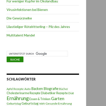
Für weniger Kupfer im Ökolandbau
Virusinfektionen bei Bienen
Die Gewürznelke
Lilastieliger Rötelritterling – Pilz des Jahres
Multitalent Mandel
SCHLAGWÖRTER
Backen
Biografie
Auto
Apfel Rezepte
Bücher
Diabetiker Rezepte
Cholesterinarme Rezepte
Diät
Ernährung
Garten
Essen & Trinken
Geburtstag von
Geburtstag
Gesunde Ernährung