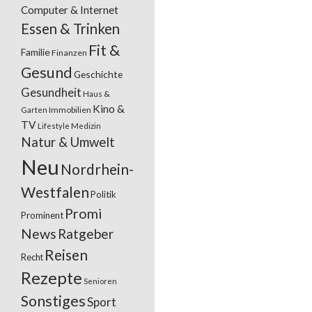
Computer & Internet
Essen & Trinken
Fit &
Familie
Finanzen
Gesund
Geschichte
Gesundheit
Haus &
Kino &
Garten
Immobilien
TV
Lifestyle
Medizin
Natur & Umwelt
Neu
Nordrhein-
Westfalen
Politik
Promi
Prominent
News
Ratgeber
Reisen
Recht
Rezepte
Senioren
Sonstiges
Sport