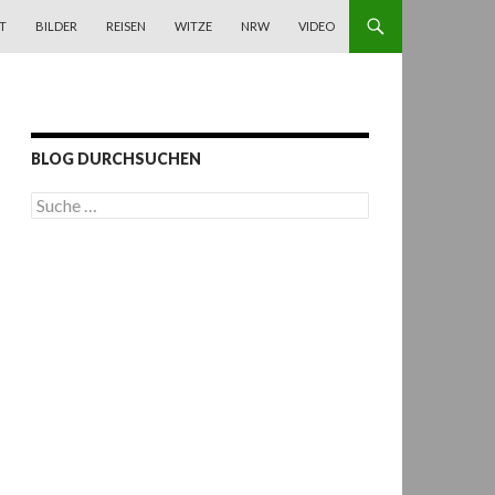
T
BILDER
REISEN
WITZE
NRW
VIDEO
BLOG DURCHSUCHEN
S
u
c
h
e
n
a
c
h
: