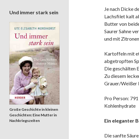
Je nach Dicke d
Und immer stark sein
Lachsfilet kalt a
Butter von beide
Saurer Sahne ver
und mit Zitronen
Kartoffeln mit e
abgetropften Spa
Die geschälten E
Zu diesem lecke
Grauer/Weißer 
Pro Person: 791 
Kohlenhydrate
Große Geschichte in kleinen
Geschichten: Eine Mutter in
Ein eleganter B
Nachkriegszeiten
Die sanfte Säur