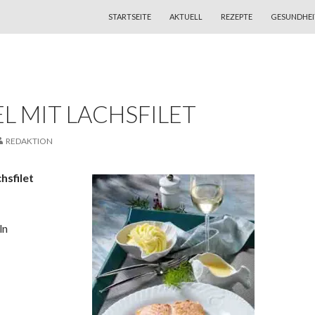
ZUM INHALT SPRINGEN
STARTSEITE
AKTUELL
REZEPTE
GESUNDHEI
L MIT LACHSFILET
REDAKTION
hsfilet
ln