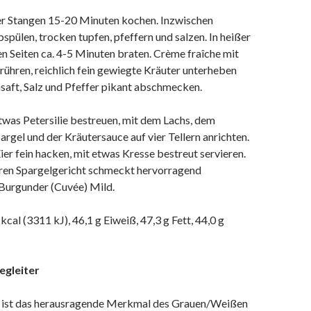
er Stangen 15-20 Minuten kochen. Inzwischen
bspülen, trocken tupfen, pfeffern und salzen. In heißer
n Seiten ca. 4-5 Minuten braten. Crème fraîche mit
rühren, reichlich fein gewiegte Kräuter unterheben
saft, Salz und Pfeffer pikant abschmecken.
twas Petersilie bestreuen, mit dem Lachs, dem
rgel und der Kräutersauce auf vier Tellern anrichten.
ier fein hacken, mit etwas Kresse bestreut servieren.
ren Spargelgericht schmeckt hervorragend
Burgunder (Cuvée) Mild.
kcal (3311 kJ), 46,1 g Eiweiß, 47,3 g Fett, 44,0 g
egleiter
e ist das herausragende Merkmal des Grauen/Weißen