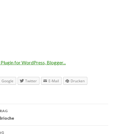
Google
Twitter
E-Mail
Drucken
TRAG
navigation
Brioche
AG