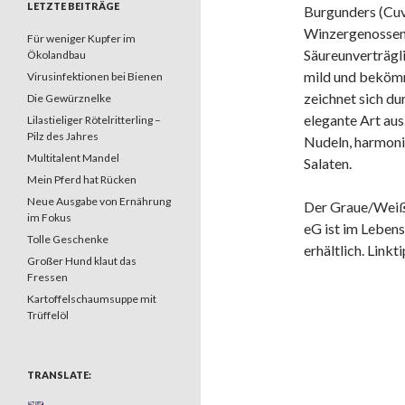
LETZTE BEITRÄGE
Burgunders (Cuvé
Winzergenossens
Für weniger Kupfer im
Säureunverträgli
Ökolandbau
mild und bekömm
Virusinfektionen bei Bienen
zeichnet sich d
Die Gewürznelke
elegante Art aus
Lilastieliger Rötelritterling –
Pilz des Jahres
Nudeln, harmoni
Multitalent Mandel
Salaten.
Mein Pferd hat Rücken
Neue Ausgabe von Ernährung
Der Graue/Weiß
im Fokus
eG ist im Lebens
Tolle Geschenke
erhältlich. Linkt
Großer Hund klaut das
Fressen
Kartoffelschaumsuppe mit
Trüffelöl
TRANSLATE: