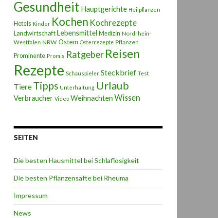
Gesundheit
Hauptgerichte
Heilpflanzen
Kochen
Kochrezepte
Hotels
Kinder
Lebensmittel
Landwirtschaft
Medizin
Nordrhein-
Ostern
NRW
Pflanzen
Westfalen
Osterrezepte
Reisen
Ratgeber
Prominente
Promis
Rezepte
Steckbrief
Schauspieler
Test
Urlaub
Tipps
Tiere
Unterhaltung
Wissen
Weihnachten
Verbraucher
Video
SEITEN
Die besten Hausmittel bei Schlaflosigkeit
Die besten Pflanzensäfte bei Rheuma
Impressum
News