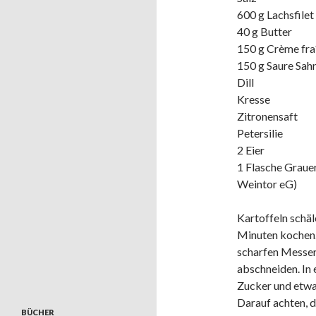
600 g Lachsfilet
40 g Butter
150 g Crème fra
150 g Saure Sah
Dill
Kresse
Zitronensaft
Petersilie
2 Eier
1 Flasche Graue
Weintor eG)
Kartoffeln schäl
Minuten kochen.
scharfen Messer
abschneiden. In
Zucker und etwas
Darauf achten, 
BÜCHER