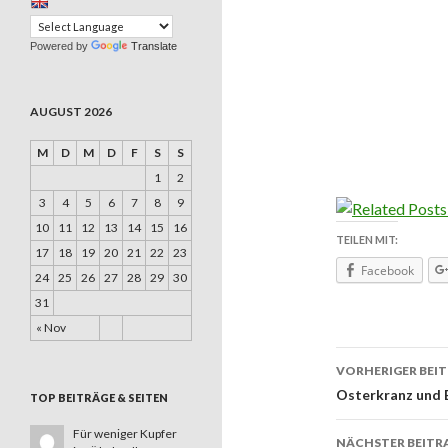
Powered by
Translate
AUGUST 2026
M
D
M
D
F
S
S
1
2
3
4
5
6
7
8
9
10
11
12
13
14
15
16
TEILEN MIT:
17
18
19
20
21
22
23
Facebook
24
25
26
27
28
29
30
31
« Nov
VORHERIGER BEI
Beitrags
Osterkranz und 
TOP BEITRÄGE & SEITEN
Für weniger Kupfer
NÄCHSTER BEITR