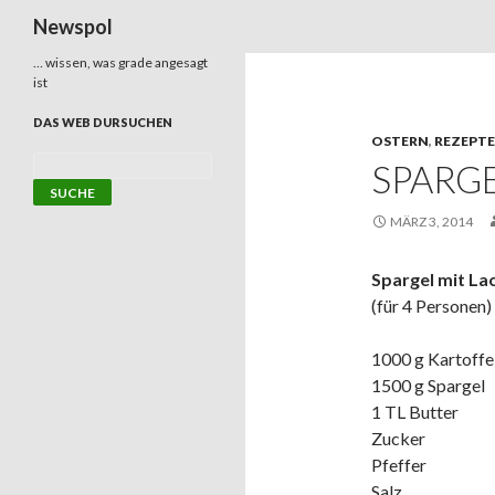
Suchen
Newspol
… wissen, was grade angesagt
ist
DAS WEB DURSUCHEN
OSTERN
,
REZEPTE
SPARGE
MÄRZ 3, 2014
Spargel mit Lac
(für 4 Personen)
1000 g Kartoffe
1500 g Spargel
1 TL Butter
Zucker
Pfeffer
Salz