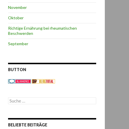
November
Oktober
Richtige Ernährung bei rheumatischen
Beschwerden
September
BUTTON
S
u
c
h
e
BELIEBTE BEITRÄGE
n