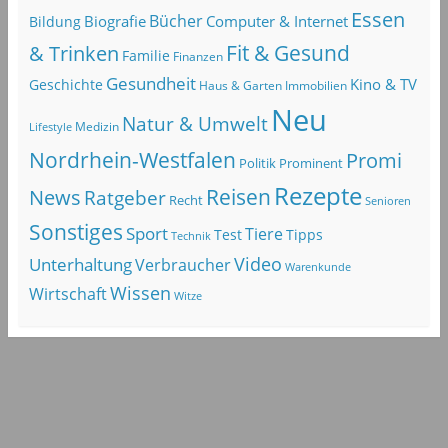
Essen
Bücher
Computer & Internet
Biografie
Bildung
Fit & Gesund
& Trinken
Familie
Finanzen
Gesundheit
Kino & TV
Geschichte
Haus & Garten
Immobilien
Neu
Natur & Umwelt
Lifestyle
Medizin
Nordrhein-Westfalen
Promi
Politik
Prominent
Rezepte
Reisen
News
Ratgeber
Recht
Senioren
Sonstiges
Sport
Tiere
Test
Tipps
Technik
Video
Unterhaltung
Verbraucher
Warenkunde
Wissen
Wirtschaft
Witze