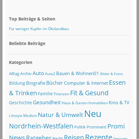
Top Beiträge & Seiten
Für weniger Kupfer im Ökolandbau
Beliebte Beiträge
Kategorien
Auto
Bauen & Wohnen01
Alltag
Archiv
Auto2
Bilder & Fotos
Essen
Bücher
Computer & Internet
Biografie
Bildung
Fit & Gesund
& Trinken
Familie
Finanzen
Gesundheit
Kino & TV
Geschichte
Haus & Garten
Immobilien
Neu
Natur & Umwelt
Lifestyle
Medizin
Nordrhein-Westfalen
Promi
Politik
Prominent
Rezepte
Reisen
News
Ratgeber
Recht
Senioren