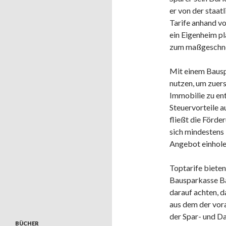
er von der staat
Tarife anhand vo
ein Eigenheim pl
zum maßgeschne
Mit einem Bausp
nutzen, um zuers
Immobilie zu ent
Steuervorteile a
fließt die Förde
sich mindestens 
Angebot einhole
Toptarife bieten
Bausparkasse Ba
darauf achten, d
aus dem der vora
der Spar- und D
BÜCHER