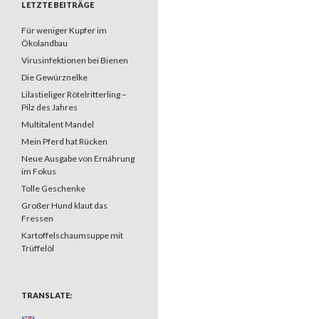
LETZTE BEITRÄGE
Für weniger Kupfer im
Ökolandbau
Virusinfektionen bei Bienen
Die Gewürznelke
Lilastieliger Rötelritterling –
Pilz des Jahres
Multitalent Mandel
Mein Pferd hat Rücken
Neue Ausgabe von Ernährung
im Fokus
Tolle Geschenke
Großer Hund klaut das
Fressen
Kartoffelschaumsuppe mit
Trüffelöl
TRANSLATE: