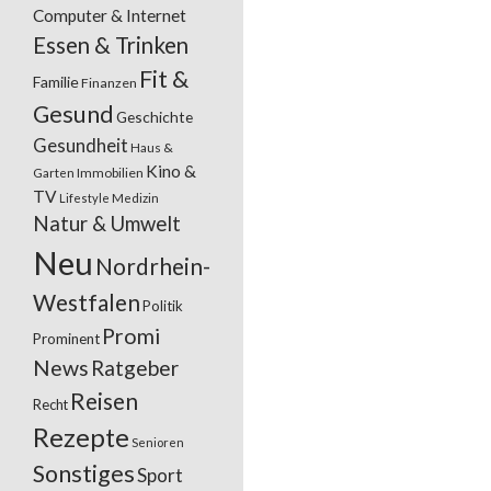
Computer & Internet
Essen & Trinken
Fit &
Familie
Finanzen
Gesund
Geschichte
Gesundheit
Haus &
Kino &
Garten
Immobilien
TV
Lifestyle
Medizin
Natur & Umwelt
Neu
Nordrhein-
Westfalen
Politik
Promi
Prominent
News
Ratgeber
Reisen
Recht
Rezepte
Senioren
Sonstiges
Sport