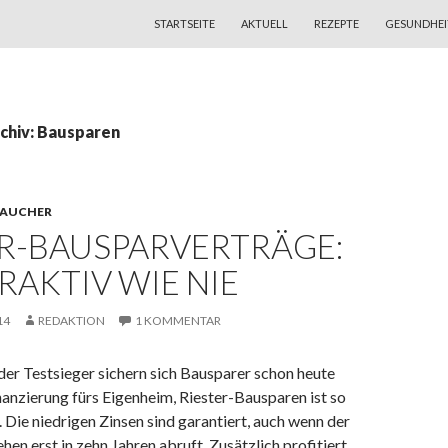
ZUM INHALT SPRINGEN
STARTSEITE
AKTUELL
REZEPTE
GESUNDHEI
chiv: Bausparen
RAUCHER
ER-BAUSPARVERTRÄGE:
RAKTIV WIE NIE
14
REDAKTION
1 KOMMENTAR
der Testsieger sichern sich Bausparer schon heute
nanzierung fürs Eigenheim, Riester-Bausparen ist so
e. Die niedrigen Zinsen sind garantiert, auch wenn der
hen erst in zehn Jahren abruft. Zusätzlich profitiert