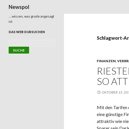
Suchen
Newspol
… wissen, was grade angesagt
ist
DAS WEB DURSUCHEN
Schlagwort-Ar
FINANZEN
,
VERB
RIEST
SO ATT
OKTOBER 15, 20
Mit den Tarifen 
eine günstige Fi
attraktiv wie ni
Sparer sein Darle