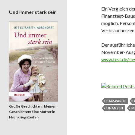
Ein Vergleich d
Und immer stark sein
Finanztest-Baus
möglich. Persön
Verbraucherzent
Der ausführliche
November-Ausgab
www.test.de/rie
BAUSPAREN
Große Geschichte in kleinen
FINANZEN
M
Geschichten: Eine Mutter in
Nachkriegszeiten