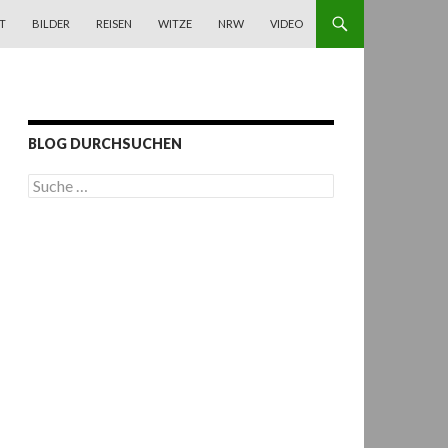
T
BILDER
REISEN
WITZE
NRW
VIDEO
BLOG DURCHSUCHEN
S
u
c
h
e
n
a
c
h
: