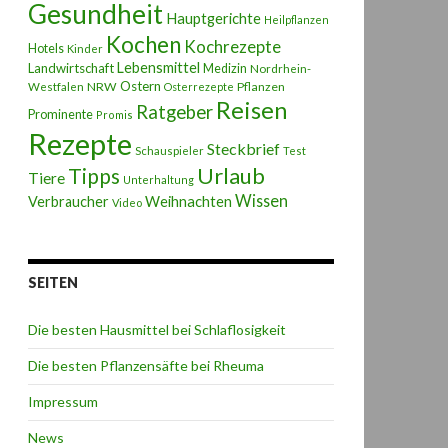
Gesundheit
Hauptgerichte
Heilpflanzen
Kochen
Kochrezepte
Hotels
Kinder
Lebensmittel
Landwirtschaft
Medizin
Nordrhein-
Ostern
NRW
Pflanzen
Westfalen
Osterrezepte
Reisen
Ratgeber
Prominente
Promis
Rezepte
Steckbrief
Schauspieler
Test
Urlaub
Tipps
Tiere
Unterhaltung
Wissen
Weihnachten
Verbraucher
Video
SEITEN
Die besten Hausmittel bei Schlaflosigkeit
Die besten Pflanzensäfte bei Rheuma
Impressum
News