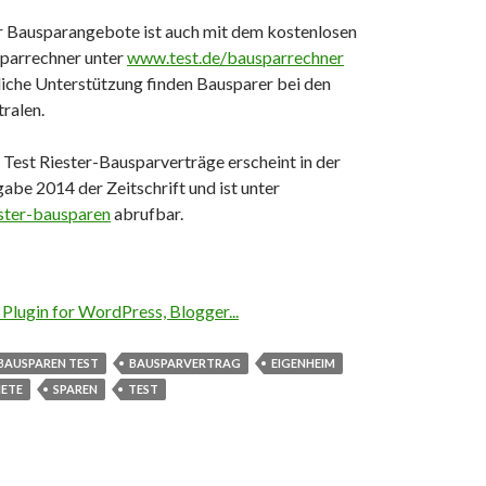
er Bausparangebote ist auch mit dem kostenlosen
parrechner unter
www.test.de/bausparrechner
liche Unterstützung finden Bausparer bei den
ralen.
 Test Riester-Bausparverträge erscheint in der
e 2014 der Zeitschrift und ist unter
ster-bausparen
abrufbar.
BAUSPAREN TEST
BAUSPARVERTRAG
EIGENHEIM
IETE
SPAREN
TEST