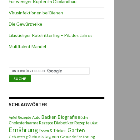
Für weniger Kupfer im Ökolandbau
Virusinfektionen bei Bienen
Die Gewürznelke
Lilastieliger Rötelritterling – Pilz des Jahres
Multitalent Mandel
SCHLAGWÖRTER
Backen
Biografie
Auto
Apfel Rezepte
Bücher
Diabetiker Rezepte
Cholesterinarme Rezepte
Diät
Ernährung
Garten
Essen & Trinken
Geburtstag von
Geburtstag
Gesunde Ernährung