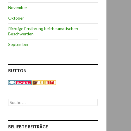
November
Oktober
Richtige Ernährung bei rheumatischen
Beschwerden
September
BUTTON
S
u
c
h
e
BELIEBTE BEITRÄGE
n