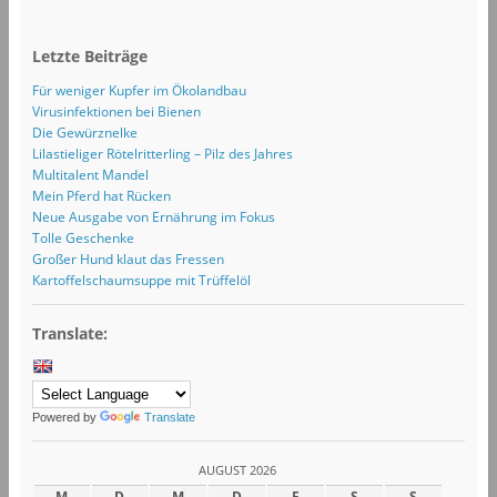
Letzte Beiträge
Für weniger Kupfer im Ökolandbau
Virusinfektionen bei Bienen
Die Gewürznelke
Lilastieliger Rötelritterling – Pilz des Jahres
Multitalent Mandel
Mein Pferd hat Rücken
Neue Ausgabe von Ernährung im Fokus
Tolle Geschenke
Großer Hund klaut das Fressen
Kartoffelschaumsuppe mit Trüffelöl
Translate:
Powered by
Translate
AUGUST 2026
M
D
M
D
F
S
S