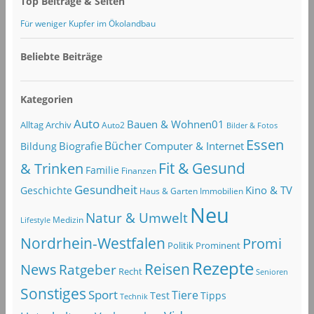
Top Beiträge & Seiten
Für weniger Kupfer im Ökolandbau
Beliebte Beiträge
Kategorien
Auto
Bauen & Wohnen01
Alltag
Archiv
Auto2
Bilder & Fotos
Essen
Bücher
Computer & Internet
Biografie
Bildung
Fit & Gesund
& Trinken
Familie
Finanzen
Gesundheit
Kino & TV
Geschichte
Haus & Garten
Immobilien
Neu
Natur & Umwelt
Lifestyle
Medizin
Nordrhein-Westfalen
Promi
Politik
Prominent
Rezepte
Reisen
News
Ratgeber
Recht
Senioren
Sonstiges
Sport
Tiere
Test
Tipps
Technik