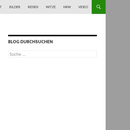
T
BILDER
REISEN
WITZE
NRW
VIDEO
BLOG DURCHSUCHEN
S
u
c
h
e
n
a
c
h
: