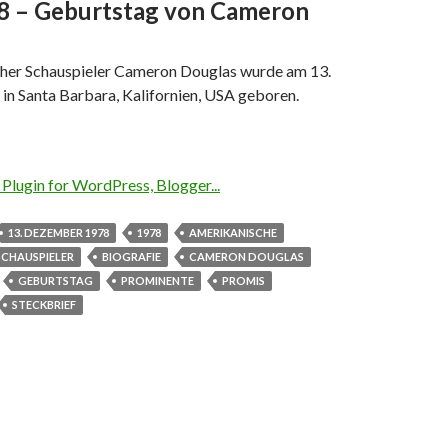
8 – Geburtstag von Cameron
her Schauspieler Cameron Douglas wurde am 13.
n Santa Barbara, Kalifornien, USA geboren.
13. DEZEMBER 1978
1978
AMERIKANISCHE
SCHAUSPIELER
BIOGRAFIE
CAMERON DOUGLAS
GEBURTSTAG
PROMINENTE
PROMIS
STECKBRIEF