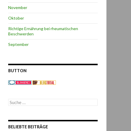
November
Oktober
Richtige Ernährung bei rheumatischen
Beschwerden
September
BUTTON
S
u
c
h
e
BELIEBTE BEITRÄGE
n