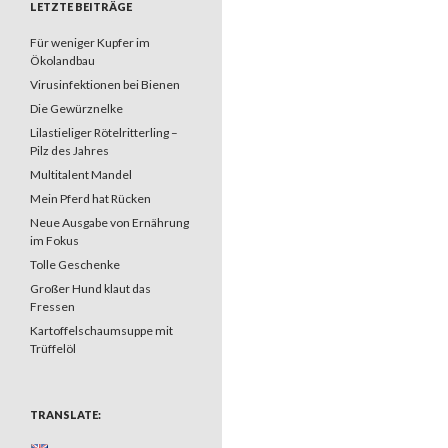
LETZTE BEITRÄGE
Für weniger Kupfer im
Ökolandbau
Virusinfektionen bei Bienen
Die Gewürznelke
Lilastieliger Rötelritterling –
Pilz des Jahres
Multitalent Mandel
Mein Pferd hat Rücken
Neue Ausgabe von Ernährung
im Fokus
Tolle Geschenke
Großer Hund klaut das
Fressen
Kartoffelschaumsuppe mit
Trüffelöl
TRANSLATE: