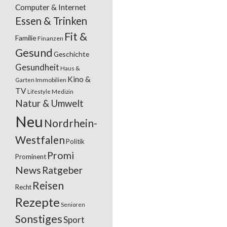
Computer & Internet
Essen & Trinken
Fit &
Familie
Finanzen
Gesund
Geschichte
Gesundheit
Haus &
Kino &
Garten
Immobilien
TV
Lifestyle
Medizin
Natur & Umwelt
Neu
Nordrhein-
Westfalen
Politik
Promi
Prominent
News
Ratgeber
Reisen
Recht
Rezepte
Senioren
Sonstiges
Sport