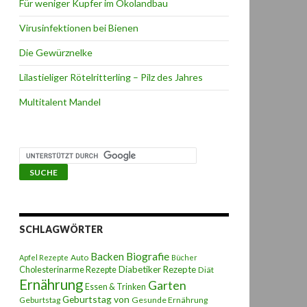
Für weniger Kupfer im Ökolandbau
Virusinfektionen bei Bienen
Die Gewürznelke
Lilastieliger Rötelritterling – Pilz des Jahres
Multitalent Mandel
SCHLAGWÖRTER
Backen
Biografie
Auto
Apfel Rezepte
Bücher
Diabetiker Rezepte
Cholesterinarme Rezepte
Diät
Ernährung
Garten
Essen & Trinken
Geburtstag von
Geburtstag
Gesunde Ernährung