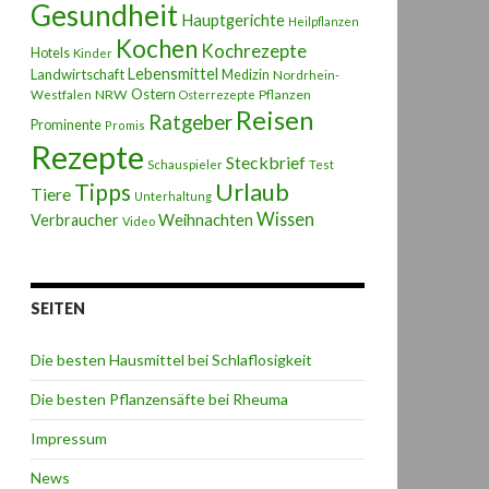
Gesundheit
Hauptgerichte
Heilpflanzen
Kochen
Kochrezepte
Hotels
Kinder
Lebensmittel
Landwirtschaft
Medizin
Nordrhein-
Ostern
NRW
Pflanzen
Westfalen
Osterrezepte
Reisen
Ratgeber
Prominente
Promis
Rezepte
Steckbrief
Schauspieler
Test
Urlaub
Tipps
Tiere
Unterhaltung
Wissen
Weihnachten
Verbraucher
Video
SEITEN
Die besten Hausmittel bei Schlaflosigkeit
Die besten Pflanzensäfte bei Rheuma
Impressum
News