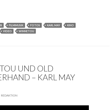
ER
FILMMUSIK
FOTOS
KARL MAY
KINO
VIDEO
WINNETOU
TOU UND OLD
ERHAND – KARL MAY
REDAKTION