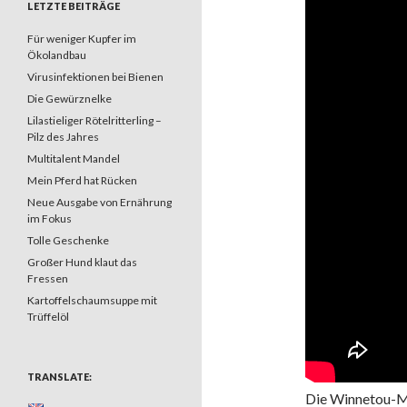
LETZTE BEITRÄGE
Für weniger Kupfer im
Ökolandbau
Virusinfektionen bei Bienen
Die Gewürznelke
Lilastieliger Rötelritterling –
Pilz des Jahres
Multitalent Mandel
Mein Pferd hat Rücken
Neue Ausgabe von Ernährung
im Fokus
Tolle Geschenke
Großer Hund klaut das
Fressen
Kartoffelschaumsuppe mit
Trüffelöl
TRANSLATE:
Die Winnetou-Me