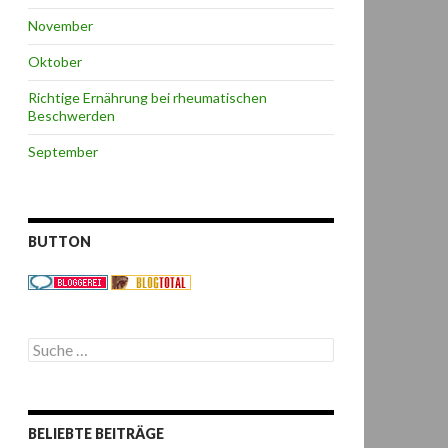
November
Oktober
Richtige Ernährung bei rheumatischen
Beschwerden
September
BUTTON
S
u
c
h
e
BELIEBTE BEITRÄGE
n