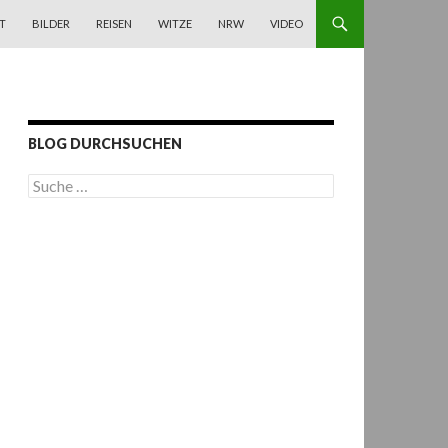
T
BILDER
REISEN
WITZE
NRW
VIDEO
BLOG DURCHSUCHEN
S
u
c
h
e
n
a
c
h
: