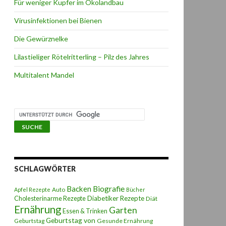
Für weniger Kupfer im Ökolandbau
Virusinfektionen bei Bienen
Die Gewürznelke
Lilastieliger Rötelritterling – Pilz des Jahres
Multitalent Mandel
SCHLAGWÖRTER
Backen
Biografie
Auto
Apfel Rezepte
Bücher
Diabetiker Rezepte
Cholesterinarme Rezepte
Diät
Ernährung
Garten
Essen & Trinken
Geburtstag von
Geburtstag
Gesunde Ernährung