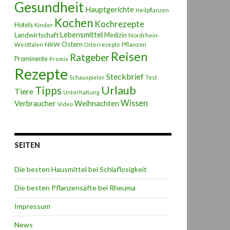
Gesundheit
Hauptgerichte
Heilpflanzen
Kochen
Kochrezepte
Hotels
Kinder
Lebensmittel
Landwirtschaft
Medizin
Nordrhein-
Ostern
NRW
Pflanzen
Westfalen
Osterrezepte
Reisen
Ratgeber
Prominente
Promis
Rezepte
Steckbrief
Schauspieler
Test
Urlaub
Tipps
Tiere
Unterhaltung
Wissen
Weihnachten
Verbraucher
Video
SEITEN
Die besten Hausmittel bei Schlaflosigkeit
Die besten Pflanzensäfte bei Rheuma
Impressum
News