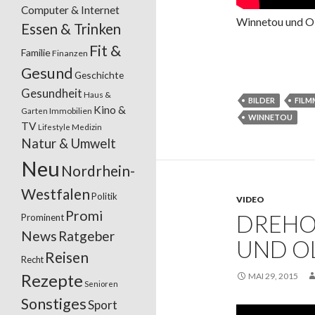
Computer & Internet
Winnetou und Ol
Essen & Trinken
Fit &
Familie
Finanzen
Gesund
Geschichte
Gesundheit
Haus &
BILDER
FILM
Kino &
Garten
Immobilien
WINNETOU
TV
Lifestyle
Medizin
Natur & Umwelt
Neu
Nordrhein-
Westfalen
Politik
VIDEO
Promi
DREHO
Prominent
News
Ratgeber
UND O
Reisen
Recht
Rezepte
MAI 29, 2015
Senioren
Sonstiges
Sport