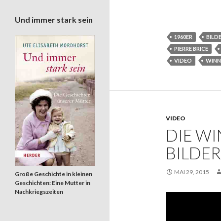
Und immer stark sein
1960ER
BILD
PIERRE BRICE
VIDEO
WIN
VIDEO
DIE W
BILDE
MAI 29, 2015
Große Geschichte in kleinen
Geschichten: Eine Mutter in
Nachkriegszeiten