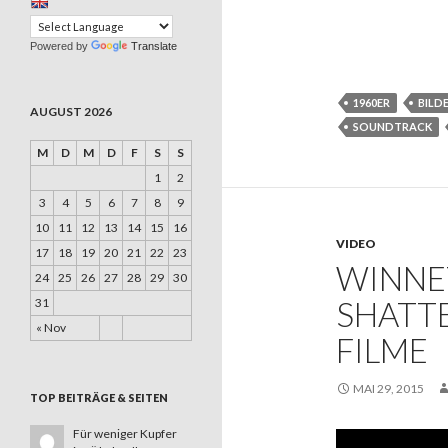
Powered by
Translate
1960ER
BILD
AUGUST 2026
SOUNDTRACK
M
D
M
D
F
S
S
1
2
3
4
5
6
7
8
9
10
11
12
13
14
15
16
VIDEO
17
18
19
20
21
22
23
WINNE
24
25
26
27
28
29
30
SHATT
31
« Nov
FILME
MAI 29, 2015
TOP BEITRÄGE & SEITEN
Für weniger Kupfer