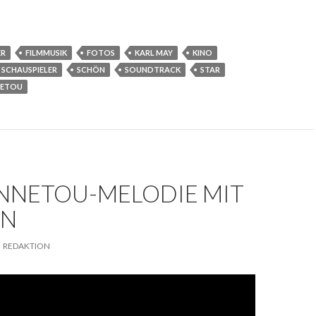
ER
FILMMUSIK
FOTOS
KARL MAY
KINO
SCHAUSPIELER
SCHÖN
SOUNDTRACK
STAR
NETOU
INNETOU-MELODIE MIT
RN
REDAKTION