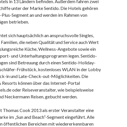
tels in 13 Ländern befinden. Außerdem fahren zwei
chiffe unter der Marke Sentido. Die Hotels gehören
e-Plus-Segment an und werden im Rahmen von
ägen betrieben.
tet sich hauptsächlich an anspruchsvolle Singles,
 Familien, die neben Qualität und Service auch Wert
slungsreiche Küche, Wellness-Angebote sowie ein
port- und Unterhaltungsprogramm legen. Sentido-
gen sind Betreuung durch einen Sentido-Holiday-
schläfer-Frühstück, kostenloses WLAN in der Lobby
ck-in und Late-Check-out-Möglichkeiten. Die
& Resorts können über das Internet-Portal
els.de
oder Reiseveranstalter, wie beispielsweise
d Neckermann Reisen, gebucht werden.
at Thomas Cook 2013 als erster Veranstalter eine
ke im „Sun and Beach“-Segment eingeführt. Alle
den öffentlichen Bereichen mit wiedererkennbaren