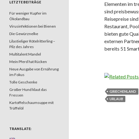
LETZTE BEITRÄGE
Elementen im tr
sind preisbewuss
Für weniger Kupfer im
Reisepreise sind
Ökolandbau
Restaurant, Poo
Virusinfektionen bei Bienen
bieten gute Qua
Die Gewürznelke
externen Partne
Lilastieliger Rötelritterling –
Pilz des Jahres
bereits 51 Smar
Multitalent Mandel
Mein Pferd hat Rücken
Neue Ausgabe von Ernährung
im Fokus
Tolle Geschenke
Großer Hund klaut das
GRIECHENLAND
Fressen
URLAUB
Kartoffelschaumsuppe mit
Trüffelöl
TRANSLATE: