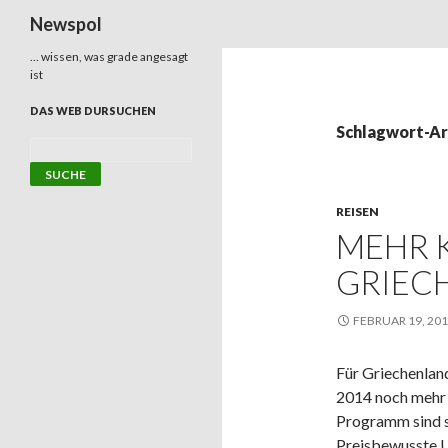
Suchen
Newspol
… wissen, was grade angesagt
ist
DAS WEB DURSUCHEN
Schlagwort-Ar
REISEN
MEHR 
GRIEC
FEBRUAR 19, 20
Für Griechenlan
2014 noch mehr 
Programm sind s
Preisbewusste U