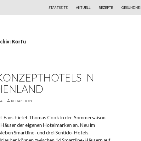
ZUM INHALT SPRINGEN
STARTSEITE
AKTUELL
REZEPTE
GESUNDHEI
chiv: Korfu
KONZEPTHOTELS IN
HENLAND
14
REDAKTION
d-Fans bietet Thomas Cook in der Sommersaison
Häuser der eigenen Hotelmarken an. Neu im
ieben Smartline- und drei Sentido-Hotels.
rlauber können zwischen 14 Smartline-Häusern auf