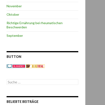
November
Oktober
Richtige Ernährung bei rheumatischen
Beschwerden
September
BUTTON
S
u
c
h
e
BELIEBTE BEITRÄGE
n