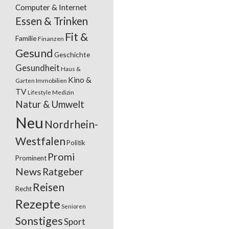
Computer & Internet
Essen & Trinken
Fit &
Familie
Finanzen
Gesund
Geschichte
Gesundheit
Haus &
Kino &
Garten
Immobilien
TV
Lifestyle
Medizin
Natur & Umwelt
Neu
Nordrhein-
Westfalen
Politik
Promi
Prominent
News
Ratgeber
Reisen
Recht
Rezepte
Senioren
Sonstiges
Sport