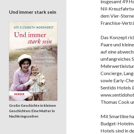
insgesamt 49 Ho
Nil-Kreuzfahrts
Und immer stark sein
dem Vier-Stern
Franchise-Vertr
Das Konzept rich
Paare und kleine
auf eine abwech
umfangreiches S
Mehrwertleistun
Concierge, Lang
sowie Early-Che
Sentido Hotels 
www.sentidohot
Thomas Cook un
Große Geschichte in kleinen
Geschichten: Eine Mutter in
Mit Smartline h
Nachkriegszeiten
Budget-Hotelmar
Hotels sind in 