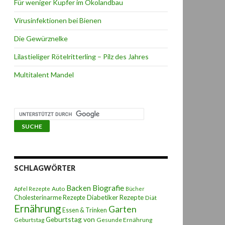
Für weniger Kupfer im Ökolandbau
Virusinfektionen bei Bienen
Die Gewürznelke
Lilastieliger Rötelritterling – Pilz des Jahres
Multitalent Mandel
SCHLAGWÖRTER
Backen
Biografie
Auto
Apfel Rezepte
Bücher
Diabetiker Rezepte
Cholesterinarme Rezepte
Diät
Ernährung
Garten
Essen & Trinken
Geburtstag von
Geburtstag
Gesunde Ernährung