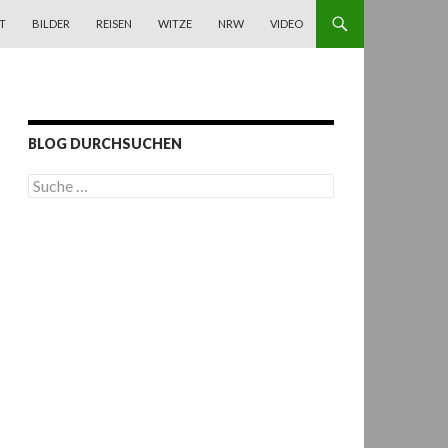
T
BILDER
REISEN
WITZE
NRW
VIDEO
BLOG DURCHSUCHEN
S
u
c
h
e
n
a
c
h
: