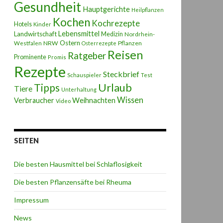
Gesundheit
Hauptgerichte
Heilpflanzen
Kochen
Kochrezepte
Hotels
Kinder
Lebensmittel
Landwirtschaft
Medizin
Nordrhein-
Ostern
NRW
Pflanzen
Westfalen
Osterrezepte
Reisen
Ratgeber
Prominente
Promis
Rezepte
Steckbrief
Schauspieler
Test
Urlaub
Tipps
Tiere
Unterhaltung
Wissen
Weihnachten
Verbraucher
Video
SEITEN
Die besten Hausmittel bei Schlaflosigkeit
Die besten Pflanzensäfte bei Rheuma
Impressum
News