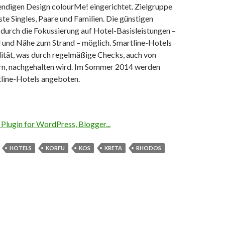
endigen Design colourMe! eingerichtet. Zielgruppe
te Singles, Paare und Familien. Die günstigen
 durch die Fokussierung auf Hotel-Basisleistungen –
l und Nähe zum Strand – möglich. Smartline-Hotels
lität, was durch regelmäßige Checks, auch von
rn, nachgehalten wird. Im Sommer 2014 werden
tline-Hotels angeboten.
HOTELS
KORFU
KOS
KRETA
RHODOS