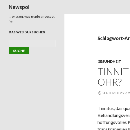
Suchen
Newspol
… wissen, was grade angesagt
ist
DAS WEB DURSUCHEN
Schlagwort-Ar
GESUNDHEIT
TINNIT
OHR?
SEPTEMBER 29, 
Tinnitus, das qu
Behandlungsvers
hoffungsvolles 
transkraniellen 