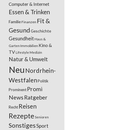
Computer & Internet
Essen & Trinken
Fit &
Familie
Finanzen
Gesund
Geschichte
Gesundheit
Haus &
Kino &
Garten
Immobilien
TV
Lifestyle
Medizin
Natur & Umwelt
Neu
Nordrhein-
Westfalen
Politik
Promi
Prominent
News
Ratgeber
Reisen
Recht
Rezepte
Senioren
Sonstiges
Sport