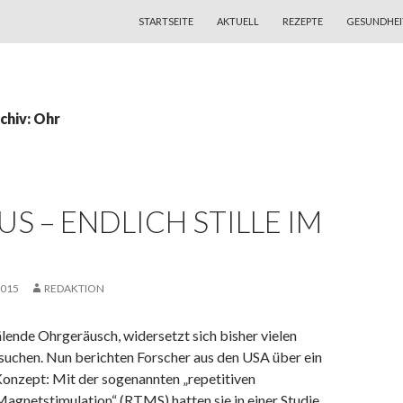
ZUM INHALT SPRINGEN
STARTSEITE
AKTUELL
REZEPTE
GESUNDHEI
chiv: Ohr
US – ENDLICH STILLE IM
2015
REDAKTION
älende Ohrgeräusch, widersetzt sich bisher vielen
uchen. Nun berichten Forscher aus den USA über ein
Konzept: Mit der sogenannten „repetitiven
Magnetstimulation“ (RTMS) hatten sie in einer Studie