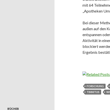
mit 64 Teilnehme
„Apotheken Ums
Bei dieser Metho
außen auf den K
entspannen oder 
Aktivität in ei
blockiert werden
Ergebnis bestät
FORSCHUNG
TINNITUS
WI
BÜCHER