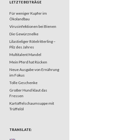
LETZTE BEITRÄGE
Für weniger Kupfer im
Ökolandbau
Virusinfektionen bei Bienen
Die Gewürznelke
Lilastieliger Rötelritterling –
Pilz des Jahres
Multitalent Mandel
Mein Pferd hat Rücken
Neue Ausgabe von Ernährung
im Fokus
Tolle Geschenke
Großer Hund klaut das
Fressen
Kartoffelschaumsuppe mit
Trüffelöl
TRANSLATE: