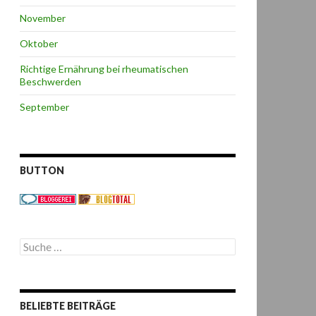
November
Oktober
Richtige Ernährung bei rheumatischen
Beschwerden
September
BUTTON
S
u
c
h
e
BELIEBTE BEITRÄGE
n