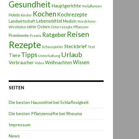
Gesundheit
Hauptgerichte
Heilpflanzen
Kochen
Kochrezepte
Hotels
Kinder
Lebensmittel
Landwirtschaft
Medizin
Nordrhein-
Ostern
NRW
Pflanzen
Westfalen
Osterrezepte
Reisen
Ratgeber
Prominente
Promis
Rezepte
Steckbrief
Schauspieler
Test
Urlaub
Tipps
Tiere
Unterhaltung
Wissen
Weihnachten
Verbraucher
Video
SEITEN
Die besten Hausmittel bei Schlaflosigkeit
Die besten Pflanzensäfte bei Rheuma
Impressum
News