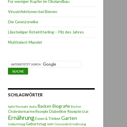
Für weniger Kupfer im Ökolandbau
Virusinfektionen bei Bienen
Die Gewürznelke
Lilastieliger Rötelritterling – Pilz des Jahres
Multitalent Mandel
SCHLAGWÖRTER
Backen
Biografie
Auto
Apfel Rezepte
Bücher
Diabetiker Rezepte
Cholesterinarme Rezepte
Diät
Ernährung
Garten
Essen & Trinken
Geburtstag von
Geburtstag
Gesunde Ernährung