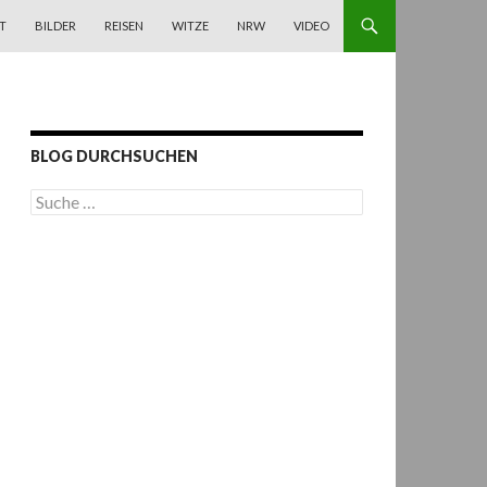
T
BILDER
REISEN
WITZE
NRW
VIDEO
BLOG DURCHSUCHEN
S
u
c
h
e
n
a
c
h
: