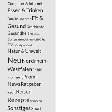
Computer & Internet
Essen & Trinken
Fit &
Familie
Finanzen
Gesund
Geschichte
Gesundheit
Haus &
Kino &
Garten
Immobilien
TV
Lifestyle
Medizin
Natur & Umwelt
Neu
Nordrhein-
Westfalen
Politik
Promi
Prominent
News
Ratgeber
Reisen
Recht
Rezepte
Senioren
Sonstiges
Sport