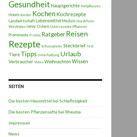
Gesundheit
Hauptgerichte
Heilpflanzen
Kochen
Kochrezepte
Hotels
Kinder
Lebensmittel
Landwirtschaft
Medizin
Nordrhein-
Ostern
NRW
Pflanzen
Westfalen
Osterrezepte
Reisen
Ratgeber
Prominente
Promis
Rezepte
Steckbrief
Schauspieler
Test
Urlaub
Tipps
Tiere
Unterhaltung
Wissen
Weihnachten
Verbraucher
Video
SEITEN
Die besten Hausmittel bei Schlaflosigkeit
Die besten Pflanzensäfte bei Rheuma
Impressum
News