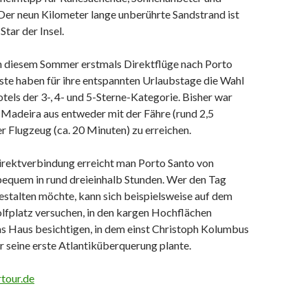
Der neun Kilometer lange unberührte Sandstrand ist
Star der Insel.
in diesem Sommer erstmals Direktflüge nach Porto
ste haben für ihre entspannten Urlaubstage die Wahl
tels der 3-, 4- und 5-Sterne-Kategorie. Bisher war
 Madeira aus entweder mit der Fähre (rund 2,5
r Flugzeug (ca. 20 Minuten) zu erreichen.
irektverbindung erreicht man Porto Santo von
bequem in rund dreieinhalb Stunden. Wer den Tag
estalten möchte, kann sich beispielsweise auf dem
lfplatz versuchen, in den kargen Hochflächen
s Haus besichtigen, in dem einst Christoph Kolumbus
r seine erste Atlantiküberquerung plante.
tour.de