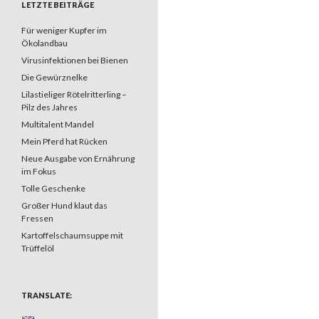
LETZTE BEITRÄGE
Für weniger Kupfer im
Ökolandbau
Virusinfektionen bei Bienen
Die Gewürznelke
Lilastieliger Rötelritterling –
Pilz des Jahres
Multitalent Mandel
Mein Pferd hat Rücken
Neue Ausgabe von Ernährung
im Fokus
Tolle Geschenke
Großer Hund klaut das
Fressen
Kartoffelschaumsuppe mit
Trüffelöl
TRANSLATE: