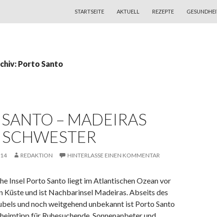
ZUM INHALT SPRINGEN
STARTSEITE
AKTUELL
REZEPTE
GESUNDHEI
chiv: Porto Santo
 SANTO – MADEIRAS
E SCHWESTER
014
REDAKTION
HINTERLASSE EINEN KOMMENTAR
he Insel Porto Santo liegt im Atlantischen Ozean vor
n Küste und ist Nachbarinsel Madeiras. Abseits des
rubels und noch weitgehend unbekannt ist Porto Santo
eheimtipp für Ruhesuchende, Sonnenanbeter und