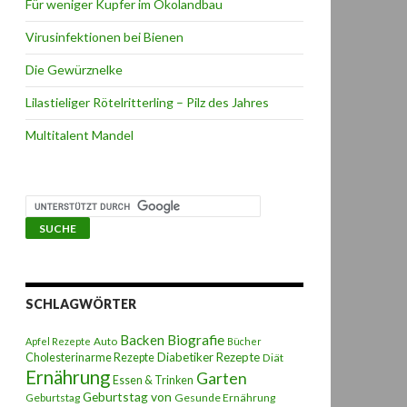
Für weniger Kupfer im Ökolandbau
Virusinfektionen bei Bienen
Die Gewürznelke
Lilastieliger Rötelritterling – Pilz des Jahres
Multitalent Mandel
SCHLAGWÖRTER
Backen
Biografie
Auto
Apfel Rezepte
Bücher
Diabetiker Rezepte
Cholesterinarme Rezepte
Diät
Ernährung
Garten
Essen & Trinken
Geburtstag von
Geburtstag
Gesunde Ernährung