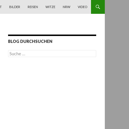
T
BILDER
REISEN
WITZE
NRW
VIDEO
BLOG DURCHSUCHEN
S
u
c
h
e
n
a
c
h
: