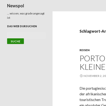
Suchen
Newspol
… wissen, was grade angesagt
ist
DAS WEB DURSUCHEN
Schlagwort-Ar
REISEN
PORTO
KLEIN
NOVEMBER 2, 2
Die portugiesisc
der afrikanische
touristischen T
ein absoluter G