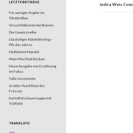
LETZTE BEITRÄGE
Indira Weis Comeb
Für weniger Kupfer im
Ökolandbau
Virusinfektionen bei Bienen
Die Gewürznelke
Lilastieliger Rötelritterling –
Pilz des Jahres
Multitalent Mandel
Mein Pferd hat Rücken
Neue Ausgabe von Ernährung
im Fokus
Tolle Geschenke
Großer Hund klaut das
Fressen
Kartoffelschaumsuppe mit
Trüffelöl
TRANSLATE: