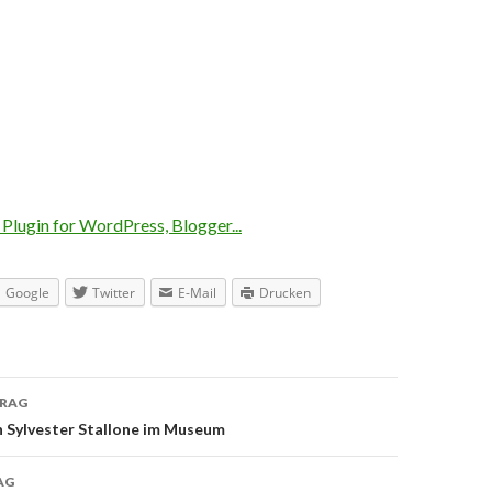
Google
Twitter
E-Mail
Drucken
TRAG
navigation
n Sylvester Stallone im Museum
AG