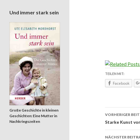
Und immer stark sein
TEILEN MIT:
Facebook
Große Geschichte in kleinen
VORHERIGER BEI
Geschichten: Eine Mutter in
Beitrags
Nachkriegszeiten
Starke Kunst vo
NÄCHSTER BEITR