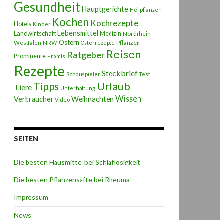
Gesundheit
Hauptgerichte
Heilpflanzen
Kochen
Kochrezepte
Hotels
Kinder
Lebensmittel
Landwirtschaft
Medizin
Nordrhein-
Ostern
NRW
Pflanzen
Westfalen
Osterrezepte
Reisen
Ratgeber
Prominente
Promis
Rezepte
Steckbrief
Schauspieler
Test
Urlaub
Tipps
Tiere
Unterhaltung
Wissen
Weihnachten
Verbraucher
Video
SEITEN
Die besten Hausmittel bei Schlaflosigkeit
Die besten Pflanzensäfte bei Rheuma
Impressum
News