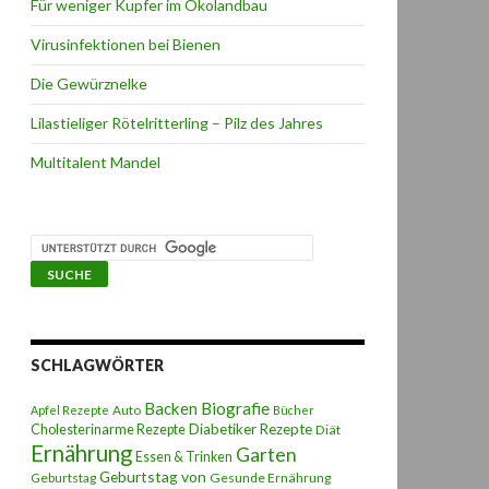
Für weniger Kupfer im Ökolandbau
Virusinfektionen bei Bienen
Die Gewürznelke
Lilastieliger Rötelritterling – Pilz des Jahres
Multitalent Mandel
SCHLAGWÖRTER
Backen
Biografie
Auto
Apfel Rezepte
Bücher
Diabetiker Rezepte
Cholesterinarme Rezepte
Diät
Ernährung
Garten
Essen & Trinken
Geburtstag von
Geburtstag
Gesunde Ernährung