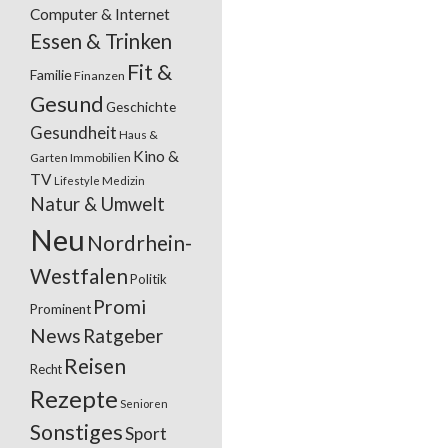
Computer & Internet
Essen & Trinken
Fit &
Familie
Finanzen
Gesund
Geschichte
Gesundheit
Haus &
Kino &
Garten
Immobilien
TV
Lifestyle
Medizin
Natur & Umwelt
Neu
Nordrhein-
Westfalen
Politik
Promi
Prominent
News
Ratgeber
Reisen
Recht
Rezepte
Senioren
Sonstiges
Sport