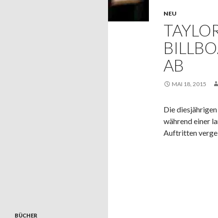
NEU
TAYLO
BILLB
AB
MAI 18, 2015
Die diesjährige
während einer l
Auftritten verge
BÜCHER