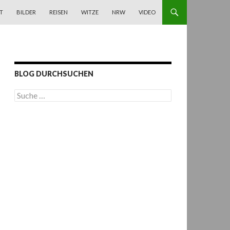
T
BILDER
REISEN
WITZE
NRW
VIDEO
BLOG DURCHSUCHEN
S
u
c
h
e
n
a
c
h
: