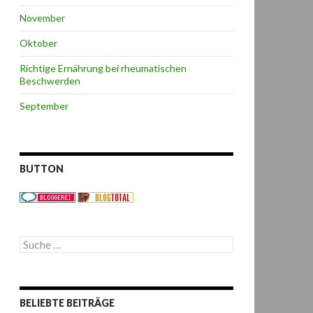
November
Oktober
Richtige Ernährung bei rheumatischen
Beschwerden
September
BUTTON
S
u
c
h
e
BELIEBTE BEITRÄGE
n