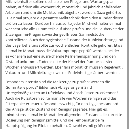
Milchviehhalter sollten deshalb einen Pflege- und Wartungsplan
haben, auf dem alle wöchentlich, monatlich und jährlich anfallenden
Arbeiten rund um die Melktechnik abgehakt werden. Dazu gehört z.
B., einmal pro Jahr die gesamte Melktechnik durch den Kundendienst
prüfen zu lassen. Darüber hinaus sollte jeder Milchviehhalter einmal
wöchentliche alle Gummiteile auf Risse prüfen und die Sauberkeit der
Zitzengummi-Kragen sowie der geöffneten Sammelstücke
kontrollieren. Auch der hygienische Zustand der Kühleinrichtung und
des Lagerbehälters sollte zur wöchentlichen Kontrolle gehören. Etwa
einmal im Monat muss die Vakuumpumpe geprüft werden, bei der
es vor allem auf eine ausreichende Keilriemenspannung und den
Ölstand ankommt. Zudem sollte der Kessel der Pumpe alle vier
Wochen entwässert werden. Ebenfalls monatlich müssen Regelventil,
Vakuum- und Milchleitung sowie die Endeinheit gesäubert werden.
Besonders intensiv sind die Melkzeuge zu prüfen: Werden die
Gummiteile porös? Bilden sich Ablagerungen? Sind
Unregelmäßigkeiten an Lufteinlass und Anschlüssen zu erkennen?
Auch die Pulsatoren sollte man alle vier Wochen reinigen und das
Filterpapier erneuern. Besonders wichtig für den Hygienestandard
der Anlage ist der Zustand der Reinigungsgeräte. Hier gilt es,
mindestens einmal im Monat den allgemeinen Zustand, die korrekte
Dosierung der Reinigungsmittel und die Temperatur beim
Hauptspülgang im Blick zu behalten. Obwohl es mit größerem