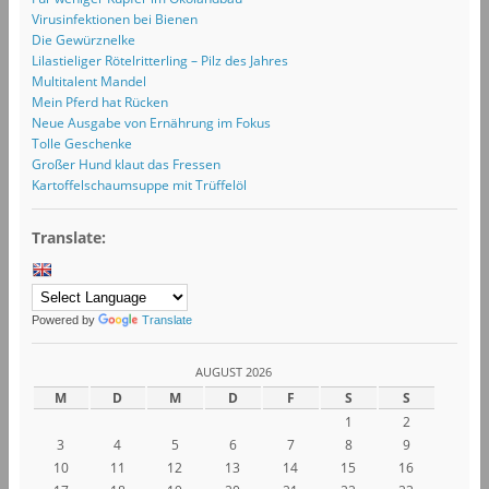
Virusinfektionen bei Bienen
Die Gewürznelke
Lilastieliger Rötelritterling – Pilz des Jahres
Multitalent Mandel
Mein Pferd hat Rücken
Neue Ausgabe von Ernährung im Fokus
Tolle Geschenke
Großer Hund klaut das Fressen
Kartoffelschaumsuppe mit Trüffelöl
Translate:
Powered by
Translate
AUGUST 2026
M
D
M
D
F
S
S
1
2
3
4
5
6
7
8
9
10
11
12
13
14
15
16