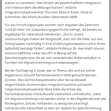
stärker zu verankern. Dies fördert die gesellschaftliche Integration
und insbesondere die Bildungschancen“, erklärte
Integrationsstaatssekretär Thorsten Klute in Essen. Klute ist
Schirmherr des interkulturellen Väternetzes NRW.
Für das Forschungsprojekt wurden nach Angaben des Zentrums
rund 60 Väter mit Zuwanderungsgeschichte befragt, die bereits an
Angeboten für Väterarbeit teilnehmen. „Durch unsere
Untersuchungen haben wir festgestellt, dass sich die Väter aus den
Vätergruppen nachhaltig in ihrer Erziehungskompetenz und in ihrem
Selbstbild bestätigt fühlen“, erklärte Professor Dr. Haci-Halil Uslucan,
wissenschaftlicher Leiter des ZfTI in Bezug auf die
Zwischenergebnisse, die ein sich veränderndes Rollenverhalten in
Familien mit Migrationshintergrund widerspiegeln.
Bei der Fachtagung in Essen war es Thema, wie und wo solche
Angebote in Zukunft flächendeckend in NRW gemacht werden
können. Dies könnte beispielsweise über die landesweit
eingerichteten Kommunalen Integrationszentren passieren.
Integrationsstaatssekretär Klute lobte die Arbeit des
Facharbeitskreises Interkulturelle Väterarbeit und betonte: „Väter
mit Migrationshintergrund werden bisher in den Regelstrukturen wie
Kindergarten, Schule, Verbänden zu wenig berücksichtigt.
Interkulturelle Väterarbeit ist aber ein Gewinn für jede Einrichtung.