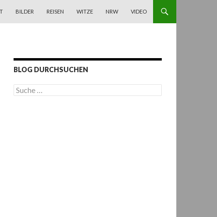
T
BILDER
REISEN
WITZE
NRW
VIDEO
BLOG DURCHSUCHEN
S
u
c
h
e
n
a
c
h
: