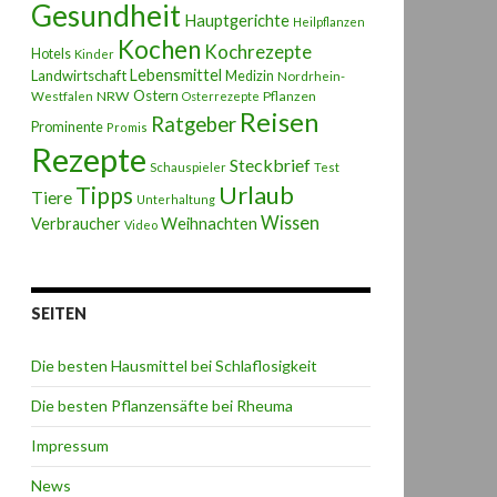
Gesundheit
Hauptgerichte
Heilpflanzen
Kochen
Kochrezepte
Hotels
Kinder
Lebensmittel
Landwirtschaft
Medizin
Nordrhein-
Ostern
NRW
Pflanzen
Westfalen
Osterrezepte
Reisen
Ratgeber
Prominente
Promis
Rezepte
Steckbrief
Schauspieler
Test
Urlaub
Tipps
Tiere
Unterhaltung
Wissen
Weihnachten
Verbraucher
Video
SEITEN
Die besten Hausmittel bei Schlaflosigkeit
Die besten Pflanzensäfte bei Rheuma
Impressum
News