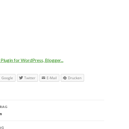
Google
Twitter
E-Mail
Drucken
TRAG
navigation
n
AG