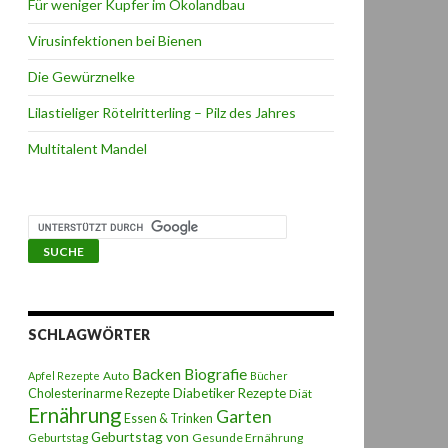
Für weniger Kupfer im Ökolandbau
Virusinfektionen bei Bienen
Die Gewürznelke
Lilastieliger Rötelritterling – Pilz des Jahres
Multitalent Mandel
SCHLAGWÖRTER
Backen
Biografie
Auto
Apfel Rezepte
Bücher
Diabetiker Rezepte
Cholesterinarme Rezepte
Diät
Ernährung
Garten
Essen & Trinken
Geburtstag von
Geburtstag
Gesunde Ernährung