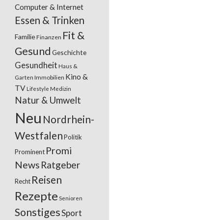
Computer & Internet
Essen & Trinken
Fit &
Familie
Finanzen
Gesund
Geschichte
Gesundheit
Haus &
Kino &
Garten
Immobilien
TV
Lifestyle
Medizin
Natur & Umwelt
Neu
Nordrhein-
Westfalen
Politik
Promi
Prominent
News
Ratgeber
Reisen
Recht
Rezepte
Senioren
Sonstiges
Sport