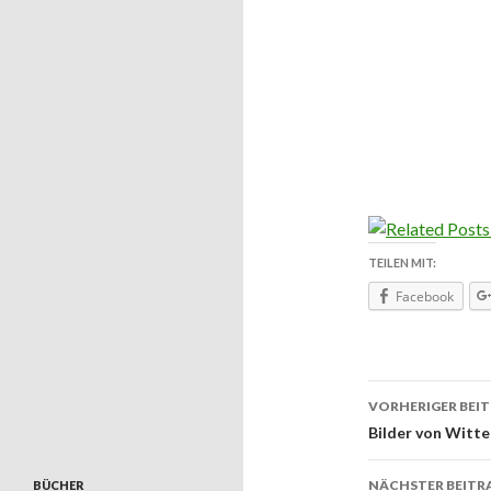
TEILEN MIT:
Facebook
VORHERIGER BEI
Beitrags
Bilder von Witte
NÄCHSTER BEITR
BÜCHER