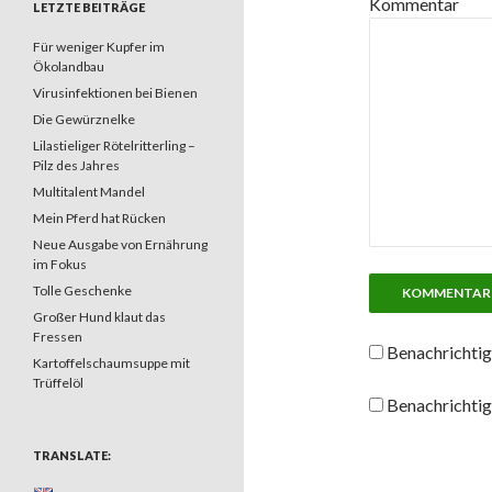
Kommentar
LETZTE BEITRÄGE
Für weniger Kupfer im
Ökolandbau
Virusinfektionen bei Bienen
Die Gewürznelke
Lilastieliger Rötelritterling –
Pilz des Jahres
Multitalent Mandel
Mein Pferd hat Rücken
Neue Ausgabe von Ernährung
im Fokus
Tolle Geschenke
Großer Hund klaut das
Fressen
Benachrichtig
Kartoffelschaumsuppe mit
Trüffelöl
Benachrichtig
TRANSLATE: