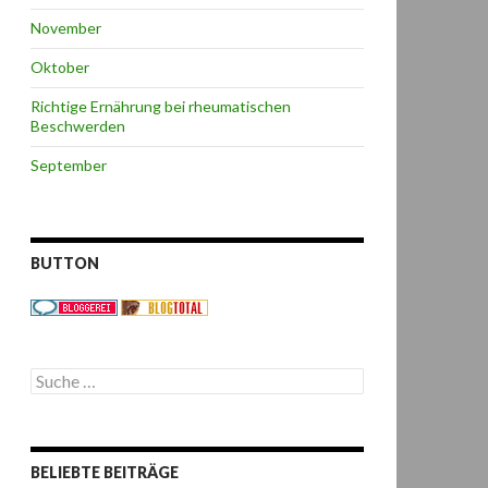
November
Oktober
Richtige Ernährung bei rheumatischen
Beschwerden
September
BUTTON
S
u
c
h
e
BELIEBTE BEITRÄGE
n