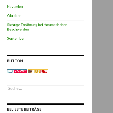
November
Oktober
Richtige Ernährung bei rheumatischen
Beschwerden
September
BUTTON
S
u
c
h
e
BELIEBTE BEITRÄGE
n