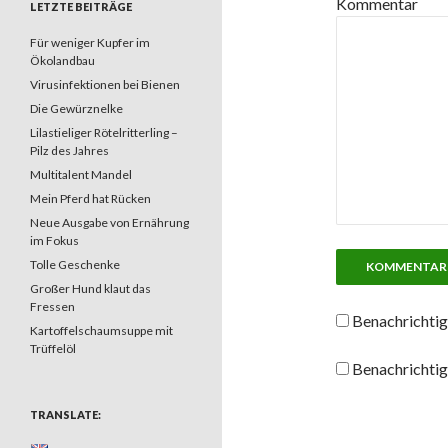
Kommentar
LETZTE BEITRÄGE
Für weniger Kupfer im
Ökolandbau
Virusinfektionen bei Bienen
Die Gewürznelke
Lilastieliger Rötelritterling –
Pilz des Jahres
Multitalent Mandel
Mein Pferd hat Rücken
Neue Ausgabe von Ernährung
im Fokus
Tolle Geschenke
Großer Hund klaut das
Fressen
Benachrichtig
Kartoffelschaumsuppe mit
Trüffelöl
Benachrichtig
TRANSLATE: