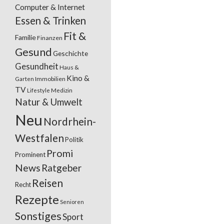
Computer & Internet
Essen & Trinken
Fit &
Familie
Finanzen
Gesund
Geschichte
Gesundheit
Haus &
Kino &
Garten
Immobilien
TV
Lifestyle
Medizin
Natur & Umwelt
Neu
Nordrhein-
Westfalen
Politik
Promi
Prominent
News
Ratgeber
Reisen
Recht
Rezepte
Senioren
Sonstiges
Sport