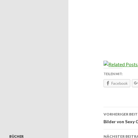
TEILEN MIT:
Facebook
VORHERIGER BEI
Beitrags
Bilder von Sexy G
NÄCHSTER BEITR
BÜCHER