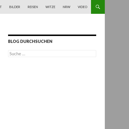
T
BILDER
REISEN
WITZE
NRW
VIDEO
BLOG DURCHSUCHEN
S
u
c
h
e
n
a
c
h
: