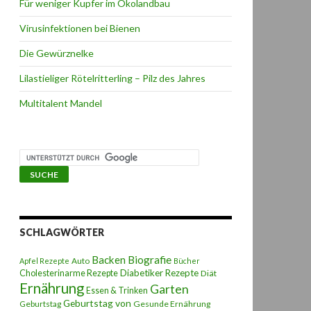
Für weniger Kupfer im Ökolandbau
Virusinfektionen bei Bienen
Die Gewürznelke
Lilastieliger Rötelritterling – Pilz des Jahres
Multitalent Mandel
SCHLAGWÖRTER
Backen
Biografie
Auto
Apfel Rezepte
Bücher
Diabetiker Rezepte
Cholesterinarme Rezepte
Diät
Ernährung
Garten
Essen & Trinken
Geburtstag von
Geburtstag
Gesunde Ernährung