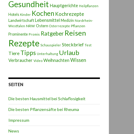
Gesundheit
Hauptgerichte
Heilpflanzen
Kochen
Kochrezepte
Hotels
Kinder
Lebensmittel
Landwirtschaft
Medizin
Nordrhein-
Ostern
NRW
Pflanzen
Westfalen
Osterrezepte
Reisen
Ratgeber
Prominente
Promis
Rezepte
Steckbrief
Schauspieler
Test
Urlaub
Tipps
Tiere
Unterhaltung
Wissen
Weihnachten
Verbraucher
Video
SEITEN
Die besten Hausmittel bei Schlaflosigkeit
Die besten Pflanzensäfte bei Rheuma
Impressum
News