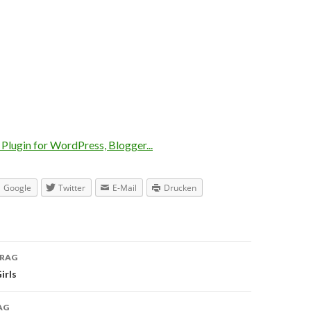
Google
Twitter
E-Mail
Drucken
TRAG
navigation
irls
AG