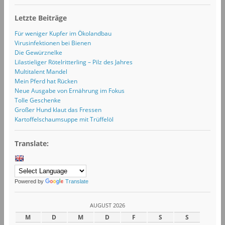
Letzte Beiträge
Für weniger Kupfer im Ökolandbau
Virusinfektionen bei Bienen
Die Gewürznelke
Lilastieliger Rötelritterling – Pilz des Jahres
Multitalent Mandel
Mein Pferd hat Rücken
Neue Ausgabe von Ernährung im Fokus
Tolle Geschenke
Großer Hund klaut das Fressen
Kartoffelschaumsuppe mit Trüffelöl
Translate:
Powered by
Translate
AUGUST 2026
M
D
M
D
F
S
S