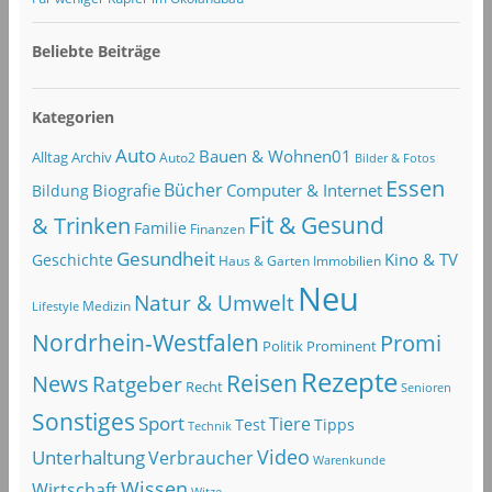
Beliebte Beiträge
Kategorien
Auto
Bauen & Wohnen01
Alltag
Archiv
Auto2
Bilder & Fotos
Essen
Bücher
Computer & Internet
Biografie
Bildung
Fit & Gesund
& Trinken
Familie
Finanzen
Gesundheit
Kino & TV
Geschichte
Haus & Garten
Immobilien
Neu
Natur & Umwelt
Lifestyle
Medizin
Nordrhein-Westfalen
Promi
Politik
Prominent
Rezepte
Reisen
News
Ratgeber
Recht
Senioren
Sonstiges
Sport
Tiere
Test
Tipps
Technik
Video
Unterhaltung
Verbraucher
Warenkunde
Wissen
Wirtschaft
Witze