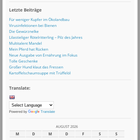
Letzte Beiträge
Für weniger Kupfer im Ökolandbau
Virusinfektionen bei Bienen
Die Gewürznelke
Lilastieliger Rötelritterling – Pilz des Jahres
Multitalent Mandel
Mein Pferd hat Rücken
Neue Ausgabe von Ernährung im Fokus
Tolle Geschenke
Großer Hund klaut das Fressen
Kartoffelschaumsuppe mit Trüffelöl
Translate:
Powered by
Translate
AUGUST 2026
M
D
M
D
F
S
S