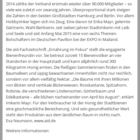
2014 zählte der Verband erstmals wieder über 90.000 Mitglieder – so
viele wie zuletzt vor zwanzig Jahren. Überproportional stark steigen
die Zahlen in den beiden Großstädten Hamburg und Berlin. Vor allem
Hobbyimker legen sich ins Zeug. Eine davon ist Erika Mayr, gelernte
Gärtnerin, Wahl-Berlinerin, seit sieben Jahren Stadtimkerin mit Leib
und Seele und seit Anfang Mai 2015 eine von sechs Themen-
Botschaftern im Deutschen Pavillon bei der EXPO in Mailand.
Die aid-Fachzeitschrift „Ernährung im Fokus“ stellt die engagierte
Bienenfreundin vor. Sie betreut zurzeit 15 Bienenvölker an vier
Standorten in der Hauptstadt und kann alljährlich rund 300
Kilogramm Honig ernten. Die fleißigen Sammlerinnen finden in den
Baumalleen und üppig bewachsenen Innenhöfen nicht nur reichlich,
sondern vor allem vielfältig Nektar. „Die Bäume mit ihren Millionen
von Blüten sind vertikale Blütenwiesen. Rosskastanie, Spitzahorn,
Robinie, die verschiedenen Lindensorten, Götterbaum und
Edelkastanie – alle blühen nacheinander von April bis August“, erklärt
Imkerin Mayr. Für den Verbraucher ist der Honig der Stadtbienen
eine geschmackliche Bereicherung. Und sein gesundheitlicher Wert
steht den Produkten aus dem ländlichen Raum in nichts nach.
Eva Neumann, www.aid.de
Weitere Informationen: