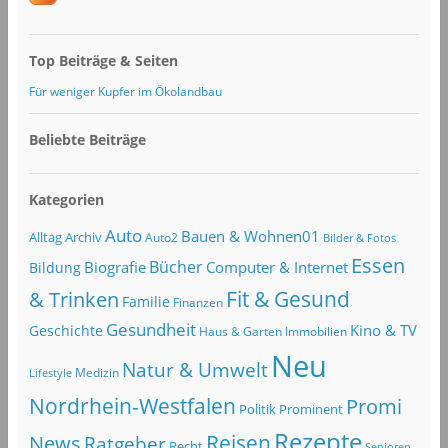
Top Beiträge & Seiten
Für weniger Kupfer im Ökolandbau
Beliebte Beiträge
Kategorien
Auto
Bauen & Wohnen01
Alltag
Archiv
Auto2
Bilder & Fotos
Essen
Bücher
Computer & Internet
Biografie
Bildung
Fit & Gesund
& Trinken
Familie
Finanzen
Gesundheit
Kino & TV
Geschichte
Haus & Garten
Immobilien
Neu
Natur & Umwelt
Lifestyle
Medizin
Nordrhein-Westfalen
Promi
Politik
Prominent
Rezepte
Reisen
News
Ratgeber
Recht
Senioren