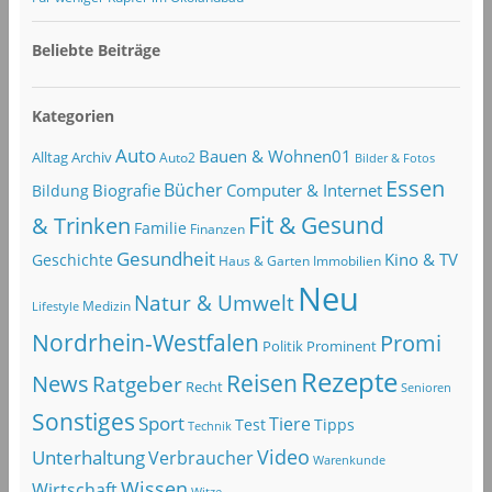
Beliebte Beiträge
Kategorien
Auto
Bauen & Wohnen01
Alltag
Archiv
Auto2
Bilder & Fotos
Essen
Bücher
Computer & Internet
Biografie
Bildung
Fit & Gesund
& Trinken
Familie
Finanzen
Gesundheit
Kino & TV
Geschichte
Haus & Garten
Immobilien
Neu
Natur & Umwelt
Lifestyle
Medizin
Nordrhein-Westfalen
Promi
Politik
Prominent
Rezepte
Reisen
News
Ratgeber
Recht
Senioren
Sonstiges
Sport
Tiere
Test
Tipps
Technik
Video
Unterhaltung
Verbraucher
Warenkunde
Wissen
Wirtschaft
Witze