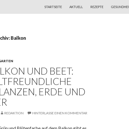
ZUM INHALT SPRINGEN
STARTSEITE
AKTUELL
REZEPTE
GESUNDHEI
chiv: Balkon
GARTEN
LKON UND BEET:
TFREUNDLICHE
LANZEN, ERDE UND
ER
REDAKTION
HINTERLASSE EINEN KOMMENTAR
 Grün und Blütenfarbe auf dem Balkon gibt es