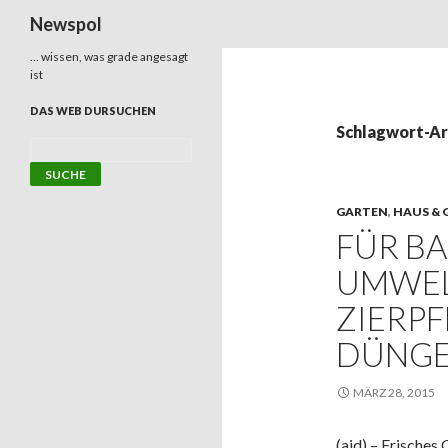
Suchen
Newspol
… wissen, was grade angesagt
ist
DAS WEB DURSUCHEN
Schlagwort-Ar
GARTEN
,
HAUS & 
FÜR BA
UMWEL
ZIERPF
DÜNG
MÄRZ 28, 2015
(aid) – Frisches