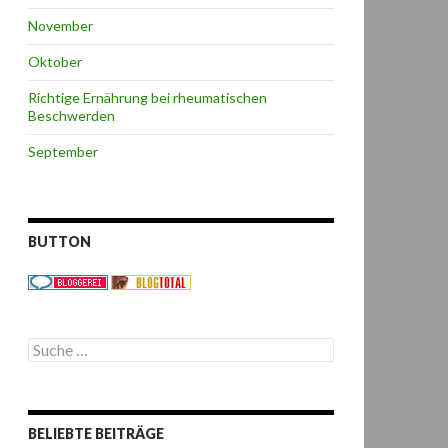
November
Oktober
Richtige Ernährung bei rheumatischen
Beschwerden
September
BUTTON
S
u
c
h
e
BELIEBTE BEITRÄGE
n