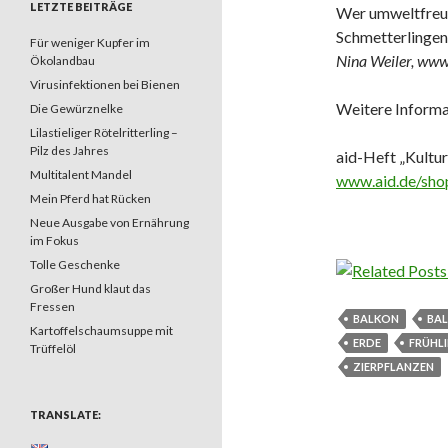
LETZTE BEITRÄGE
Wer umweltfreund
Schmetterlingen 
Für weniger Kupfer im
Nina Weiler, www
Ökolandbau
Virusinfektionen bei Bienen
Weitere Informa
Die Gewürznelke
Lilastieliger Rötelritterling –
Pilz des Jahres
aid-Heft „Kultu
Multitalent Mandel
www.aid.de/shop
Mein Pferd hat Rücken
Neue Ausgabe von Ernährung
im Fokus
Tolle Geschenke
Großer Hund klaut das
Fressen
BALKON
BA
Kartoffelschaumsuppe mit
ERDE
FRÜHL
Trüffelöl
ZIERPFLANZEN
TRANSLATE: