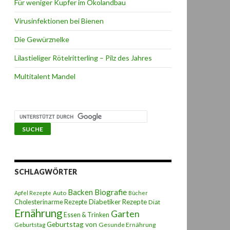
Für weniger Kupfer im Ökolandbau
Virusinfektionen bei Bienen
Die Gewürznelke
Lilastieliger Rötelritterling – Pilz des Jahres
Multitalent Mandel
SCHLAGWÖRTER
Backen
Biografie
Auto
Apfel Rezepte
Bücher
Diabetiker Rezepte
Cholesterinarme Rezepte
Diät
Ernährung
Garten
Essen & Trinken
Geburtstag von
Geburtstag
Gesunde Ernährung