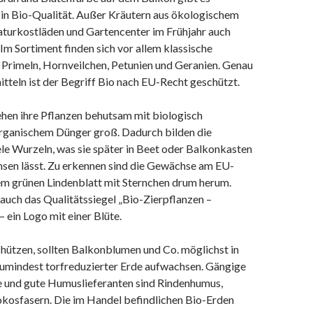
 in Bio-Qualität. Außer Kräutern aus ökologischem
turkostläden und Gartencenter im Frühjahr auch
 Im Sortiment finden sich vor allem klassische
Primeln, Hornveilchen, Petunien und Geranien. Genau
tteln ist der Begriff Bio nach EU-Recht geschützt.
hen ihre Pflanzen behutsam mit biologisch
 organischem Dünger groß. Dadurch bilden die
le Wurzeln, was sie später in Beet oder Balkonkasten
hsen lässt. Zu erkennen sind die Gewächse am EU-
nem grünen Lindenblatt mit Sternchen drum herum.
auch das Qualitätssiegel „Bio-Zierpflanzen –
– ein Logo mit einer Blüte.
ützen, sollten Balkonblumen und Co. möglichst in
 zumindest torfreduzierter Erde aufwachsen. Gängige
e und gute Humuslieferanten sind Rindenhumus,
osfasern. Die im Handel befindlichen Bio-Erden