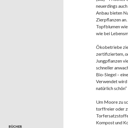
neuerdings auch
Anbau bieten Na
Zierpflanzen an.
Topfblumen wie 
wie bei Lebensmi
Ökobetriebe zie
zertifiziertem,
Jungpflanzen vie
schneller anwac
Bio-Siegel – ei
Verwendet wird 
natürlich schön“ 
Um Moore zu sch
torffreier oder
Torfersatzstoff
Kompost und Kok
BÜCHER