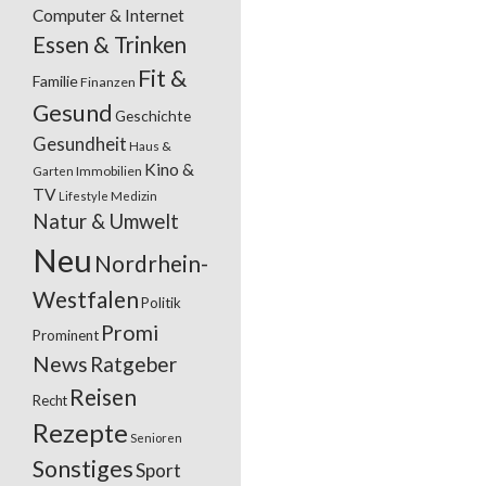
Computer & Internet
Essen & Trinken
Fit &
Familie
Finanzen
Gesund
Geschichte
Gesundheit
Haus &
Kino &
Garten
Immobilien
TV
Lifestyle
Medizin
Natur & Umwelt
Neu
Nordrhein-
Westfalen
Politik
Promi
Prominent
News
Ratgeber
Reisen
Recht
Rezepte
Senioren
Sonstiges
Sport