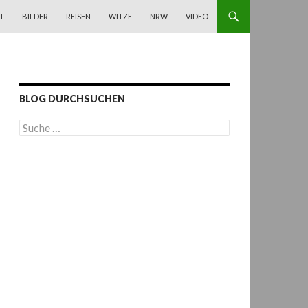
T
BILDER
REISEN
WITZE
NRW
VIDEO
BLOG DURCHSUCHEN
S
u
c
h
e
n
a
c
h
: