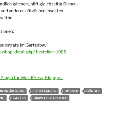
lich gärtnert, hilft gleichzeitig Bienen,
und anderen nützlichen Insekten.
.aid.de
tionen:
rsubstrate im Gartenbau“
/shop_detail.php?bestellnr=1085
LKONGÄRTNERN
BEETPFLANZEN
DÜNGEN
DÜNGER
ING
GARTEN
UMWELTFREUNDLICH