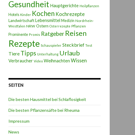
Gesundheit
Hauptgerichte
Heilpflanzen
Kochen
Kochrezepte
Hotels
Kinder
Lebensmittel
Landwirtschaft
Medizin
Nordrhein-
Ostern
NRW
Pflanzen
Westfalen
Osterrezepte
Reisen
Ratgeber
Prominente
Promis
Rezepte
Steckbrief
Schauspieler
Test
Urlaub
Tipps
Tiere
Unterhaltung
Wissen
Weihnachten
Verbraucher
Video
SEITEN
Die besten Hausmittel bei Schlaflosigkeit
Die besten Pflanzensäfte bei Rheuma
Impressum
News