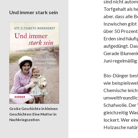
sind nicht autom
Torfgehalt als h
Und immer stark sein
aber, dass alle 
Inzwischen gibt 
über 50 Prozent
Erden sind häufi
aufgedüngt. Das 
Gerade Blumenkä
Juni regelmäßig
Bio-Dünger beste
wie beispielswe
Chemische leicht
umweltfreundlic
Schafwolle. Der 
Große Geschichte in kleinen
gleichzeitig Wa
Geschichten: Eine Mutter in
lockert. Wer ein
Nachkriegszeiten
Holzasche natürl