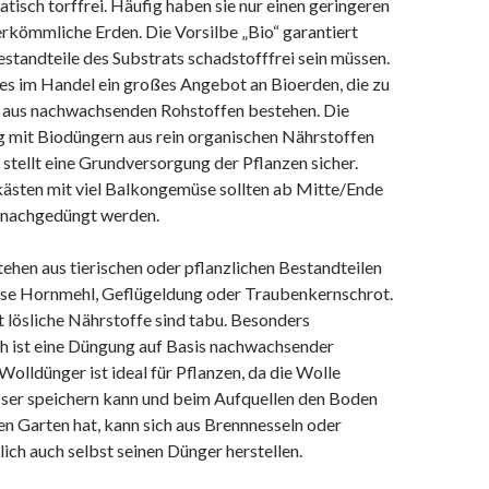
atisch torffrei. Häufig haben sie nur einen geringeren
erkömmliche Erden. Die Vorsilbe „Bio“ garantiert
Bestandteile des Substrats schadstofffrei sein müssen.
es im Handel ein großes Angebot an Bioerden, die zu
 aus nachwachsenden Rohstoffen bestehen. Die
g mit Biodüngern aus rein organischen Nährstoffen
stellt eine Grundversorgung der Pflanzen sicher.
sten mit viel Balkongemüse sollten ab Mitte/Ende
 nachgedüngt werden.
hen aus tierischen oder pflanzlichen Bestandteilen
ise Hornmehl, Geflügeldung oder Traubenkernschrot.
 lösliche Nährstoffe sind tabu. Besonders
h ist eine Düngung auf Basis nachwachsender
Wolldünger ist ideal für Pflanzen, da die Wolle
sser speichern kann und beim Aufquellen den Boden
en Garten hat, kann sich aus Brennnesseln oder
ich auch selbst seinen Dünger herstellen.