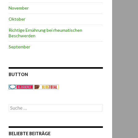
November
Oktober
Richtige Ernährung bei rheumatischen
Beschwerden
September
BUTTON
S
u
c
h
e
BELIEBTE BEITRÄGE
n