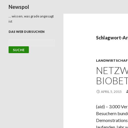
Suchen
Newspol
… wissen, was grade angesagt
ist
DAS WEB DURSUCHEN
Schlagwort-Ar
LANDWIRTSCHAF
NETZW
BIOBE
APRIL 5, 2015
(aid) – 3.000 Ve
Besuchern bunde
Demonstrationsb
laufenden Jahr w