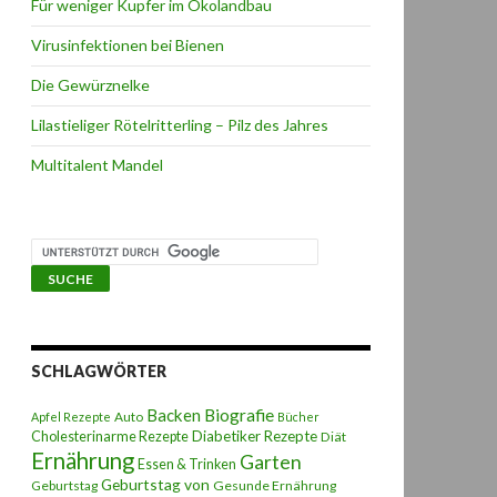
Für weniger Kupfer im Ökolandbau
Virusinfektionen bei Bienen
Die Gewürznelke
Lilastieliger Rötelritterling – Pilz des Jahres
Multitalent Mandel
SCHLAGWÖRTER
Backen
Biografie
Auto
Apfel Rezepte
Bücher
Diabetiker Rezepte
Cholesterinarme Rezepte
Diät
Ernährung
Garten
Essen & Trinken
Geburtstag von
Geburtstag
Gesunde Ernährung