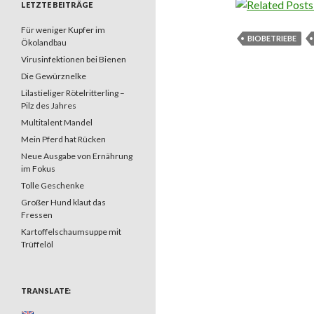
LETZTE BEITRÄGE
Für weniger Kupfer im
BIOBETRIEBE
Ökolandbau
Virusinfektionen bei Bienen
Die Gewürznelke
Lilastieliger Rötelritterling –
Pilz des Jahres
Multitalent Mandel
Mein Pferd hat Rücken
Neue Ausgabe von Ernährung
im Fokus
Tolle Geschenke
Großer Hund klaut das
Fressen
Kartoffelschaumsuppe mit
Trüffelöl
TRANSLATE: