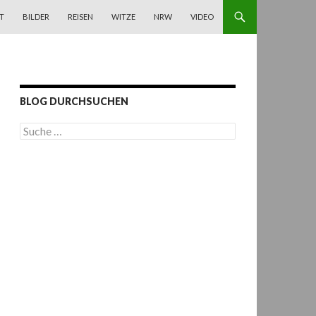
T
BILDER
REISEN
WITZE
NRW
VIDEO
BLOG DURCHSUCHEN
S
u
c
h
e
n
a
c
h
: