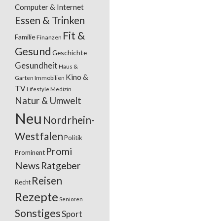
Computer & Internet
Essen & Trinken
Fit &
Familie
Finanzen
Gesund
Geschichte
Gesundheit
Haus &
Kino &
Garten
Immobilien
TV
Lifestyle
Medizin
Natur & Umwelt
Neu
Nordrhein-
Westfalen
Politik
Promi
Prominent
News
Ratgeber
Reisen
Recht
Rezepte
Senioren
Sonstiges
Sport