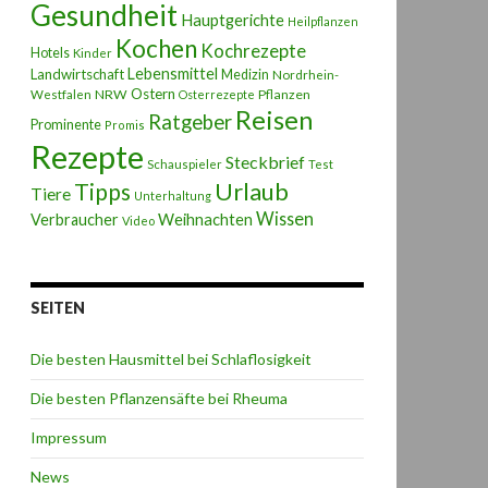
Gesundheit
Hauptgerichte
Heilpflanzen
Kochen
Kochrezepte
Hotels
Kinder
Lebensmittel
Landwirtschaft
Medizin
Nordrhein-
Ostern
NRW
Pflanzen
Westfalen
Osterrezepte
Reisen
Ratgeber
Prominente
Promis
Rezepte
Steckbrief
Schauspieler
Test
Urlaub
Tipps
Tiere
Unterhaltung
Wissen
Weihnachten
Verbraucher
Video
SEITEN
Die besten Hausmittel bei Schlaflosigkeit
Die besten Pflanzensäfte bei Rheuma
Impressum
News