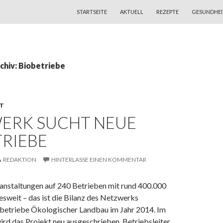
ZUM INHALT SPRINGEN
STARTSEITE
AKTUELL
REZEPTE
GESUNDHEI
chiv: Biobetriebe
T
ERK SUCHT NEUE
TRIEBE
REDAKTION
HINTERLASSE EINEN KOMMENTAR
ranstaltungen auf 240 Betrieben mit rund 400.000
sweit – das ist die Bilanz des Netzwerks
etriebe Ökologischer Landbau im Jahr 2014. Im
ird das Projekt neu ausgeschrieben. Betriebsleiter