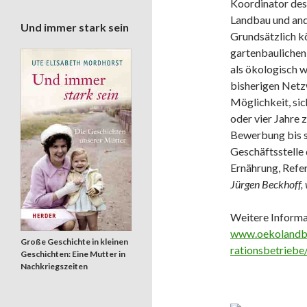
Koordinator des
Landbau und and
Und immer stark sein
Grundsätzlich kö
gartenbaulichen
als ökologisch w
bisherigen Netz
Möglichkeit, si
oder vier Jahre z
Bewerbung bis s
Geschäftsstelle
Ernährung, Refe
Jürgen Beckhoff,
Weitere Informa
www.oekolandba
Große Geschichte in kleinen
rationsbetriebe
Geschichten: Eine Mutter in
Nachkriegszeiten