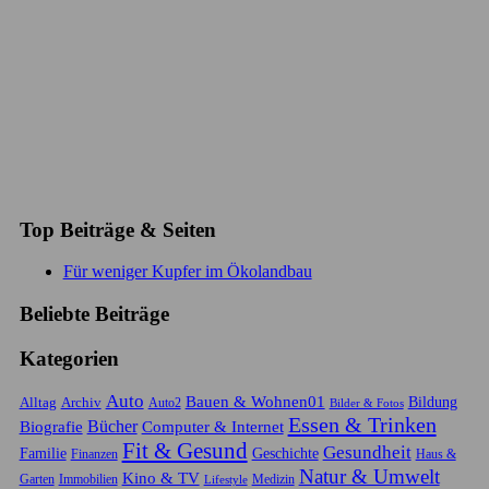
Top Beiträge & Seiten
Für weniger Kupfer im Ökolandbau
Beliebte Beiträge
Kategorien
Auto
Bauen & Wohnen01
Bildung
Alltag
Archiv
Auto2
Bilder & Fotos
Essen & Trinken
Biografie
Bücher
Computer & Internet
Fit & Gesund
Gesundheit
Familie
Geschichte
Finanzen
Haus &
Natur & Umwelt
Kino & TV
Immobilien
Garten
Lifestyle
Medizin