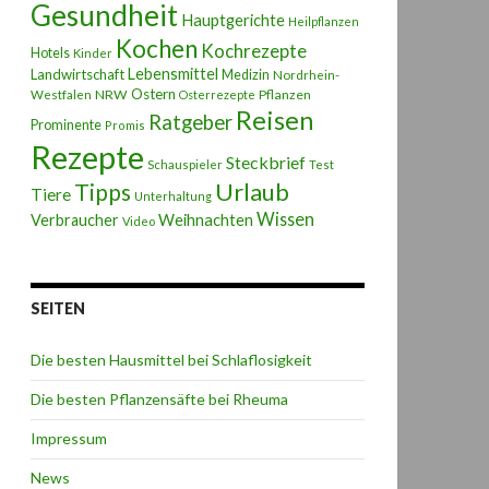
Gesundheit
Hauptgerichte
Heilpflanzen
Kochen
Kochrezepte
Hotels
Kinder
Lebensmittel
Landwirtschaft
Medizin
Nordrhein-
Ostern
NRW
Pflanzen
Westfalen
Osterrezepte
Reisen
Ratgeber
Prominente
Promis
Rezepte
Steckbrief
Schauspieler
Test
Urlaub
Tipps
Tiere
Unterhaltung
Wissen
Weihnachten
Verbraucher
Video
SEITEN
Die besten Hausmittel bei Schlaflosigkeit
Die besten Pflanzensäfte bei Rheuma
Impressum
News