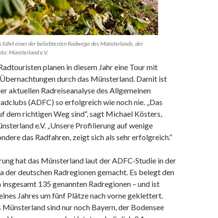
s führt einer der beliebtesten Radwege des Münsterlands, der
o: Münsterland e.V.
adtouristen planen in diesem Jahr eine Tour mit
 Übernachtungen durch das Münsterland. Damit ist
der aktuellen Radreiseanalyse des Allgemeinen
adclubs (ADFC) so erfolgreich wie noch nie. „Das
auf dem richtigen Weg sind“, sagt Michael Kösters,
sterland e.V. „Unsere Profilierung auf wenige
dere das Radfahren, zeigt sich als sehr erfolgreich.“
rung hat das Münsterland laut der ADFC-Studie in der
la der deutschen Radregionen gemacht. Es belegt den
n insgesamt 135 genannten Radregionen – und ist
eines Jahres um fünf Plätze nach vorne geklettert.
as Münsterland sind nur noch Bayern, der Bodensee