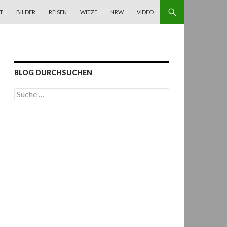
T
BILDER
REISEN
WITZE
NRW
VIDEO
BLOG DURCHSUCHEN
S
u
c
h
e
n
a
c
h
: