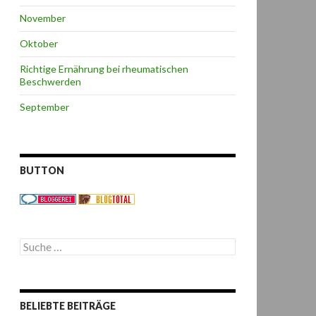
November
Oktober
Richtige Ernährung bei rheumatischen
Beschwerden
September
BUTTON
S
u
c
h
e
BELIEBTE BEITRÄGE
n