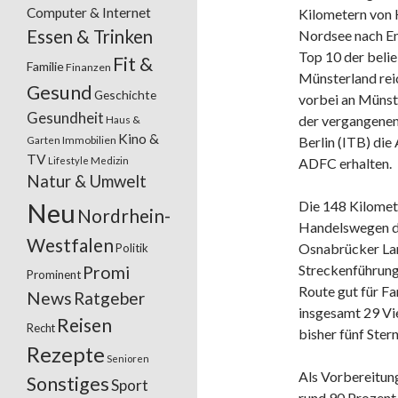
Computer & Internet
Kilometern von 
Essen & Trinken
Nordsee nach Em
Top 10 der belie
Fit &
Familie
Finanzen
Münsterland rei
Gesund
Geschichte
vorbei an Münst
Gesundheit
der vergangenen
Haus &
Kino &
Garten
Immobilien
Berlin (ITB) die
TV
Lifestyle
Medizin
ADFC erhalten.
Natur & Umwelt
Neu
Die 148 Kilomet
Nordrhein-
Handelswegen du
Westfalen
Osnabrücker Lan
Politik
Streckenführung 
Promi
Prominent
Route gut für Fa
News
Ratgeber
insgesamt 29 Vi
Reisen
Recht
bisher fünf Stern
Rezepte
Senioren
Als Vorbereitun
Sonstiges
Sport
rund 90 Prozent 