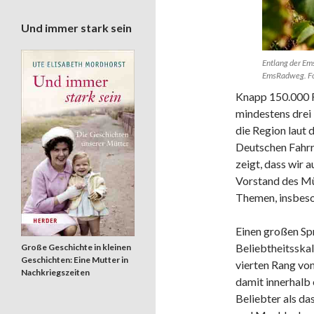
Und immer stark sein
Entlang der Em
EmsRadweg. Fot
Knapp 150.000 R
mindestens drei
die Region laut 
Deutschen Fahrr
zeigt, dass wir 
Vorstand des Mün
Themen, insbeson
Einen großen Sp
Beliebtheitsska
Große Geschichte in kleinen
Geschichten: Eine Mutter in
vierten Rang vo
Nachkriegszeiten
damit innerhalb 
Beliebter als d