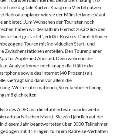
sie freie digitale Karten. Knapp ein Viertel nutzen
d Radroutenplaner wie sie der Münsterland e.V. auf
 anbietet. „Um Wünschen der Touristen noch
rechen, haben wir deshalb im Herbst zusätzlich den
nsterland gestartet“, erklärt Kösters. Damit können
nbezogene Touren mit individuellen Start- und
ie Zwischenstationen erstellen. Den Tourenplaner
 App für Apple und Android. Denn während der
 laut Analyse immer noch knapp die Hälfte der
artphone sowie das Internet (40 Prozent) als
le. Gefragt sind dann vor allem die
mung, Wetterinformationen, Streckenberechnung
ngsmöglichkeiten.
lyse des ADFC ist die etablierteste bundesweite
rradtouristischen Markt. Sie wird jährlich auf der
. In diesem Jahr beantworteten über 3000 Teilnehmer
agebogen mit 41 Fragen zu ihrem Radreise-Verhalten