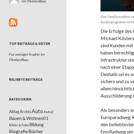
im Ökolandbau
Eine Familienradtour m
Routenprogramm im Mün
Die Erfolge des
Michael Kösters 
TOP BEITRÄGE & SEITEN
sind Kunden mit
haben berechtig
Für weniger Kupfer im
Infrastruktur u
Ökolandbau
nach einer Etap
Deshalb sei es w
BELIEBTE BEITRÄGE
sichern und zu v
allem hinsichtli
Ausschilderung 
KATEGORIEN
Als besonders e
Auto
Alltag
Archiv
Auto2
Europaradweg R1
Bauen & Wohnen01
den beliebteste
Bildung
Bilder & Fotos
Bücher
Biografie
EmsRadweg um ei