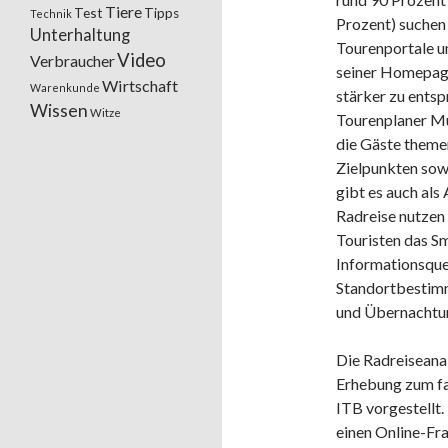
Tiere
Test
Tipps
Technik
Prozent) suchen 
Unterhaltung
Tourenportale un
Video
Verbraucher
seiner Homepage
Wirtschaft
Warenkunde
stärker zu entsp
Wissen
Witze
Tourenplaner Mü
die Gäste theme
Zielpunkten sow
gibt es auch als
Radreise nutzen
Touristen das Sm
Informationsquel
Standortbestim
und Übernachtu
Die Radreiseana
Erhebung zum fah
ITB vorgestellt
einen Online-Fr