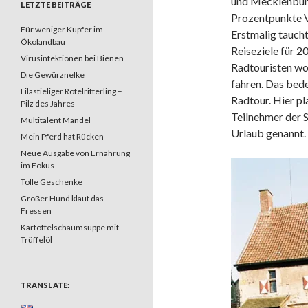
und Mecklenburg
LETZTE BEITRÄGE
Prozentpunkte 
Für weniger Kupfer im
Erstmalig taucht
Ökolandbau
Reiseziele für 
Virusinfektionen bei Bienen
Radtouristen wo
Die Gewürznelke
fahren. Das bede
Lilastieliger Rötelritterling –
Radtour. Hier pl
Pilz des Jahres
Teilnehmer der S
Multitalent Mandel
Urlaub genannt.
Mein Pferd hat Rücken
Neue Ausgabe von Ernährung
im Fokus
Tolle Geschenke
Großer Hund klaut das
Fressen
Kartoffelschaumsuppe mit
Trüffelöl
TRANSLATE: