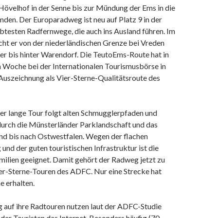
Hövelhof in der Senne bis zur Mündung der Ems in die
den. Der Europaradweg ist neu auf Platz 9 in der
btesten Radfernwege, die auch ins Ausland führen. Im
cht er von der niederländischen Grenze bei Vreden
er bis hinter Warendorf. Die TeutoEms-Route hat in
 Woche bei der Internationalen Tourismusbörse in
 Auszeichnung als Vier-Sterne-Qualitätsroute des
er lange Tour folgt alten Schmugglerpfaden und
rch die Münsterländer Parklandschaft und das
d bis nach Ostwestfalen. Wegen der flachen
und der guten touristischen Infrastruktur ist die
milien geeignet. Damit gehört der Radweg jetzt zu
er-Sterne-Touren des ADFC. Nur eine Strecke hat
e erhalten.
g auf ihre Radtouren nutzen laut der ADFC-Studie
der Touristen das Internet. Besonders häufig (70