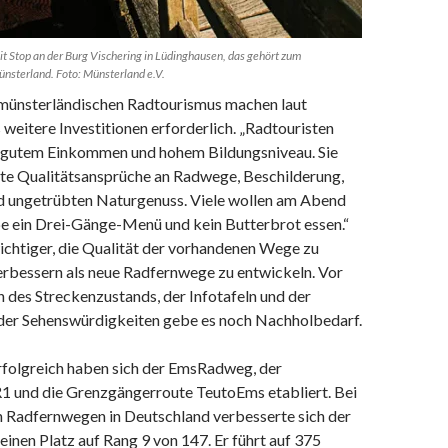
it Stop an der Burg Vischering in Lüdinghausen, das gehört zum
sterland. Foto: Münsterland e.V.
 münsterländischen Radtourismus machen laut
weitere Investitionen erforderlich. „Radtouristen
 gutem Einkommen und hohem Bildungsniveau. Sie
te Qualitätsansprüche an Radwege, Beschilderung,
nd ungetrübten Naturgenuss. Viele wollen am Abend
pe ein Drei-Gänge-Menü und kein Butterbrot essen.“
ichtiger, die Qualität der vorhandenen Wege zu
erbessern als neue Radfernwege zu entwickeln. Vor
ch des Streckenzustands, der Infotafeln und der
der Sehenswürdigkeiten gebe es noch Nachholbedarf.
rfolgreich haben sich der EmsRadweg, der
 und die Grenzgängerroute TeutoEms etabliert. Bei
n Radfernwegen in Deutschland verbesserte sich der
nen Platz auf Rang 9 von 147. Er führt auf 375