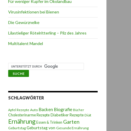
Für weniger Kupfer im Ökolandbau
Virusinfektionen bei Bienen
Die Gewürznelke
Lilastieliger Rötelritterling – Pilz des Jahres
Multitalent Mandel
SCHLAGWÖRTER
Backen
Biografie
Auto
Apfel Rezepte
Bücher
Diabetiker Rezepte
Cholesterinarme Rezepte
Diät
Ernährung
Garten
Essen & Trinken
Geburtstag von
Geburtstag
Gesunde Ernährung