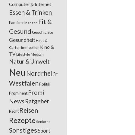
Computer & Internet
Essen & Trinken
Fit &
Familie
Finanzen
Gesund
Geschichte
Gesundheit
Haus &
Kino &
Garten
Immobilien
TV
Lifestyle
Medizin
Natur & Umwelt
Neu
Nordrhein-
Westfalen
Politik
Promi
Prominent
News
Ratgeber
Reisen
Recht
Rezepte
Senioren
Sonstiges
Sport