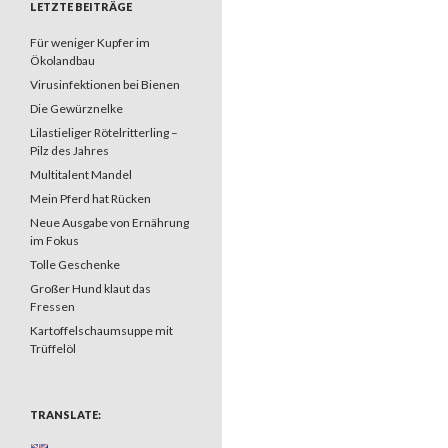
LETZTE BEITRÄGE
Für weniger Kupfer im
Ökolandbau
Virusinfektionen bei Bienen
Die Gewürznelke
Lilastieliger Rötelritterling –
Pilz des Jahres
Multitalent Mandel
Mein Pferd hat Rücken
Neue Ausgabe von Ernährung
im Fokus
Tolle Geschenke
Großer Hund klaut das
Fressen
Kartoffelschaumsuppe mit
Trüffelöl
TRANSLATE: