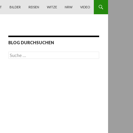
T
BILDER
REISEN
WITZE
NRW
VIDEO
BLOG DURCHSUCHEN
S
u
c
h
e
n
a
c
h
: