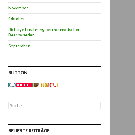
November
Oktober
Richtige Ernährung bei rheumatischen
Beschwerden
September
BUTTON
S
u
c
h
e
BELIEBTE BEITRÄGE
n