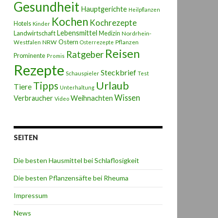
Gesundheit
Hauptgerichte
Heilpflanzen
Kochen
Kochrezepte
Hotels
Kinder
Lebensmittel
Landwirtschaft
Medizin
Nordrhein-
Ostern
NRW
Pflanzen
Westfalen
Osterrezepte
Reisen
Ratgeber
Prominente
Promis
Rezepte
Steckbrief
Schauspieler
Test
Urlaub
Tipps
Tiere
Unterhaltung
Wissen
Weihnachten
Verbraucher
Video
SEITEN
Die besten Hausmittel bei Schlaflosigkeit
Die besten Pflanzensäfte bei Rheuma
Impressum
News