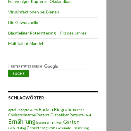
Für weniger Kupfer im Ökolandbau
Virusinfektionen bei Bienen
Die Gewürznelke
Lilastieliger Rötelritterling – Pilz des Jahres
Multitalent Mandel
SCHLAGWÖRTER
Backen
Biografie
Auto
Apfel Rezepte
Bücher
Diabetiker Rezepte
Cholesterinarme Rezepte
Diät
Ernährung
Garten
Essen & Trinken
Geburtstag von
Geburtstag
Gesunde Ernährung