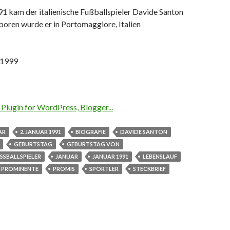
1 kam der italienische Fußballspieler Davide Santon
boren wurde er in Portomaggiore, Italien
 1999
AR
2. JANUAR 1991
BIOGRAFIE
DAVIDE SANTON
GEBURTSTAG
GEBURTSTAG VON
SSBALLSPIELER
JANUAR
JANUAR 1991
LEBENSLAUF
PROMINENTE
PROMIS
SPORTLER
STECKBRIEF