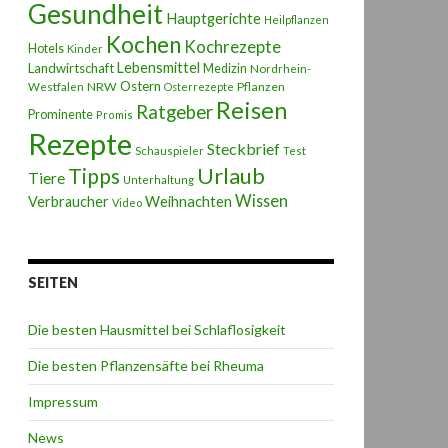
Gesundheit
Hauptgerichte
Heilpflanzen
Kochen
Kochrezepte
Hotels
Kinder
Lebensmittel
Landwirtschaft
Medizin
Nordrhein-
Ostern
NRW
Pflanzen
Westfalen
Osterrezepte
Reisen
Ratgeber
Prominente
Promis
Rezepte
Steckbrief
Schauspieler
Test
Urlaub
Tipps
Tiere
Unterhaltung
Wissen
Weihnachten
Verbraucher
Video
SEITEN
Die besten Hausmittel bei Schlaflosigkeit
Die besten Pflanzensäfte bei Rheuma
Impressum
News