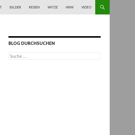
T
BILDER
REISEN
WITZE
NRW
VIDEO
BLOG DURCHSUCHEN
S
u
c
h
e
n
a
c
h
: