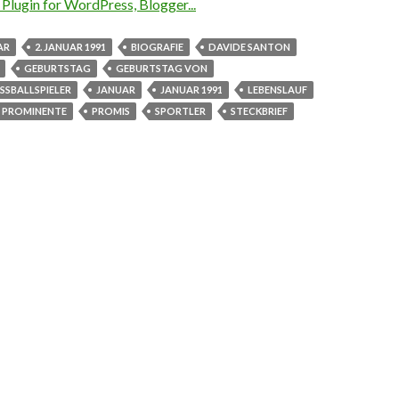
AR
2. JANUAR 1991
BIOGRAFIE
DAVIDE SANTON
GEBURTSTAG
GEBURTSTAG VON
SSBALLSPIELER
JANUAR
JANUAR 1991
LEBENSLAUF
PROMINENTE
PROMIS
SPORTLER
STECKBRIEF