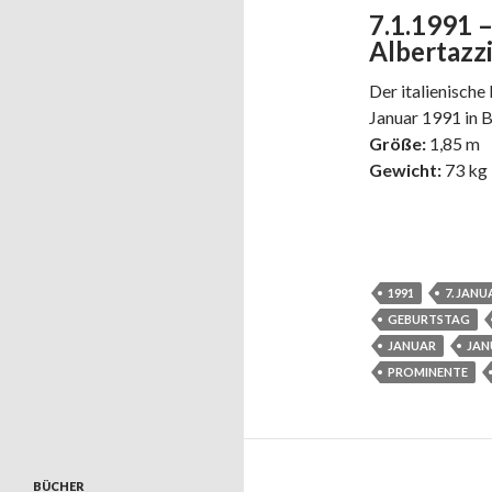
7.1.1991 
Albertazz
Der italienische
Januar 1991 in B
Größe:
1,85 m
Gewicht:
73 kg
1991
7. JANU
GEBURTSTAG
JANUAR
JAN
PROMINENTE
BÜCHER