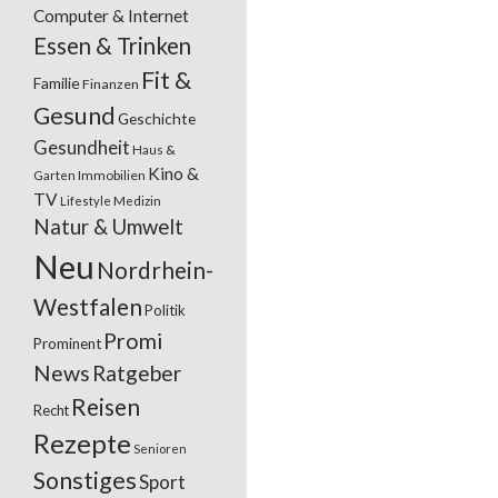
Computer & Internet
Essen & Trinken
Fit &
Familie
Finanzen
Gesund
Geschichte
Gesundheit
Haus &
Kino &
Garten
Immobilien
TV
Lifestyle
Medizin
Natur & Umwelt
Neu
Nordrhein-
Westfalen
Politik
Promi
Prominent
News
Ratgeber
Reisen
Recht
Rezepte
Senioren
Sonstiges
Sport