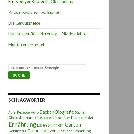
Für weniger Kupfer im Ökolandbau
Virusinfektionen bei Bienen
Die Gewürznelke
Lilastieliger Rötelritterling – Pilz des Jahres
Multitalent Mandel
SCHLAGWÖRTER
Backen
Biografie
Auto
Apfel Rezepte
Bücher
Diabetiker Rezepte
Cholesterinarme Rezepte
Diät
Ernährung
Garten
Essen & Trinken
Geburtstag von
Geburtstag
Gesunde Ernährung