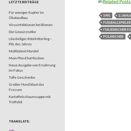
LETZTE BEITRÄGE
Für weniger Kupfer im
1991
2. JANU
Ökolandbau
FUSSBALLSPIELER
Virusinfektionen bei Bienen
ITALIENISCHER FU
Die Gewürznelke
POLNISCHER
Lilastieliger Rötelritterling –
Pilz des Jahres
Multitalent Mandel
Mein Pferd hat Rücken
Neue Ausgabe von Ernährung
im Fokus
Tolle Geschenke
Großer Hund klaut das
Fressen
Kartoffelschaumsuppe mit
Trüffelöl
TRANSLATE: