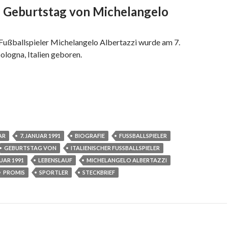
– Geburtstag von Michelangelo
i
 Fußballspieler Michelangelo Albertazzi wurde am 7.
ologna, Italien geboren.
AR
7. JANUAR 1991
BIOGRAFIE
FUSSBALLSPIELER
GEBURTSTAG VON
ITALIENISCHER FUSSBALLSPIELER
UAR 1991
LEBENSLAUF
MICHELANGELO ALBERTAZZI
PROMIS
SPORTLER
STECKBRIEF