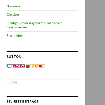
November
Oktober
Richtige Ernährung bei rheumatischen
Beschwerden
September
BUTTON
S
u
c
h
e
BELIEBTE BEITRÄGE
n