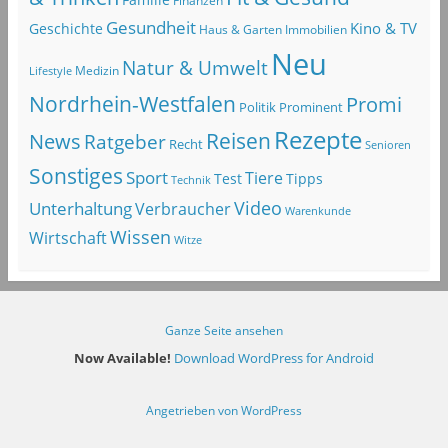
Finanzen
Gesundheit
Kino & TV
Geschichte
Haus & Garten
Immobilien
Neu
Natur & Umwelt
Lifestyle
Medizin
Nordrhein-Westfalen
Promi
Politik
Prominent
Rezepte
Reisen
News
Ratgeber
Recht
Senioren
Sonstiges
Sport
Tiere
Test
Tipps
Technik
Video
Unterhaltung
Verbraucher
Warenkunde
Wissen
Wirtschaft
Witze
Ganze Seite ansehen
Now Available!
Download WordPress for Android
Angetrieben von WordPress