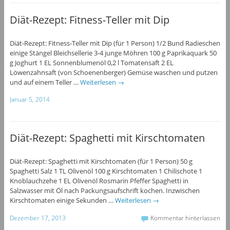
Diät-Rezept: Fitness-Teller mit Dip
Diät-Rezept: Fitness-Teller mit Dip (für 1 Person) 1/2 Bund Radieschen
einige Stängel Bleichsellerie 3-4 junge Möhren 100 g Paprikaquark 50
g Joghurt 1 EL Sonnenblumenöl 0,2 l Tomatensaft 2 EL
Löwenzahnsaft (von Schoenenberger) Gemüse waschen und putzen
und auf einem Teller …
Weiterlesen
→
Januar 5, 2014
Diät-Rezept: Spaghetti mit Kirschtomaten
Diät-Rezept: Spaghetti mit Kirschtomaten (für 1 Person) 50 g
Spaghetti Salz 1 TL Olivenöl 100 g Kirschtomaten 1 Chilischote 1
Knoblauchzehe 1 EL Olivenöl Rosmarin Pfeffer Spaghetti in
Salzwasser mit Öl nach Packungsaufschrift kochen. Inzwischen
Kirschtomaten einige Sekunden …
Weiterlesen
→
Dezember 17, 2013
Kommentar hinterlassen