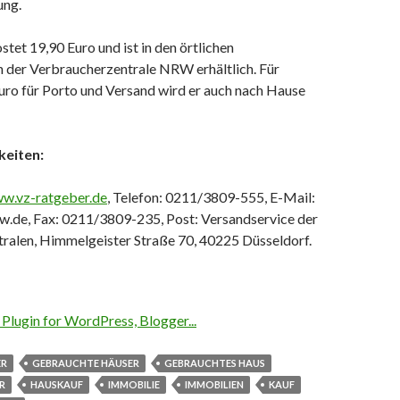
ung.
tet 19,90 Euro und ist in den örtlichen
n der Verbraucherzentrale NRW erhältlich. Für
uro für Porto und Versand wird er auch nach Hause
keiten:
w.vz-ratgeber.de
, Telefon: 0211/3809-555, E-Mail:
.de, Fax: 0211/3809-235, Post: Versandservice der
ralen, Himmelgeister Straße 70, 40225 Düsseldorf.
ER
GEBRAUCHTE HÄUSER
GEBRAUCHTES HAUS
R
HAUSKAUF
IMMOBILIE
IMMOBILIEN
KAUF