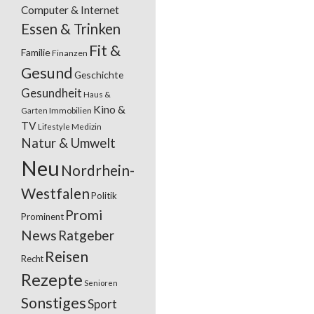
Computer & Internet
Essen & Trinken
Fit &
Familie
Finanzen
Gesund
Geschichte
Gesundheit
Haus &
Kino &
Garten
Immobilien
TV
Lifestyle
Medizin
Natur & Umwelt
Neu
Nordrhein-
Westfalen
Politik
Promi
Prominent
News
Ratgeber
Reisen
Recht
Rezepte
Senioren
Sonstiges
Sport