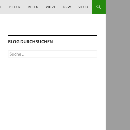
T
BILDER
REISEN
WITZE
NRW
VIDEO
BLOG DURCHSUCHEN
S
u
c
h
e
n
a
c
h
: