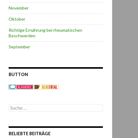
November
Oktober
Richtige Ernährung bei rheumatischen
Beschwerden
September
BUTTON
S
u
c
h
e
BELIEBTE BEITRÄGE
n