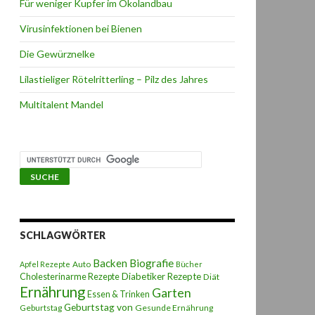
Für weniger Kupfer im Ökolandbau
Virusinfektionen bei Bienen
Die Gewürznelke
Lilastieliger Rötelritterling – Pilz des Jahres
Multitalent Mandel
SCHLAGWÖRTER
Backen
Biografie
Auto
Apfel Rezepte
Bücher
Diabetiker Rezepte
Cholesterinarme Rezepte
Diät
Ernährung
Garten
Essen & Trinken
Geburtstag von
Geburtstag
Gesunde Ernährung