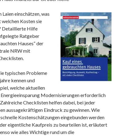
 Laien einschätzen, was
it welchen Kosten sie
Detaillierte Hilfe
aufgelegte Ratgeber
rauchten Hauses“ der
trale NRW mit
hecklisten.
die typischen Probleme
jahre kennen und
piel, welche aktuellen
r Energieeinsparung Modernisierungen erforderlich
ahlreiche Checklisten helfen dabei, bei jeder
nen aussagekräftigen Eindruck zu gewinnen. Wie
 schnelle Kostenschätzungen eingebunden werden
er eigentliche Kaufpreis zu beurteilen ist, erläutert
enso wie alles Wichtige rund um die