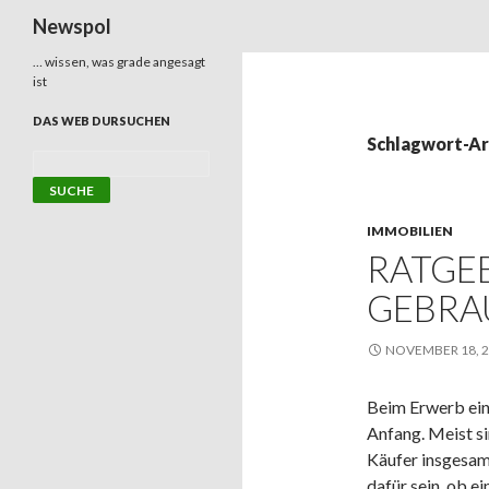
Suchen
Newspol
… wissen, was grade angesagt
ist
DAS WEB DURSUCHEN
Schlagwort-Ar
IMMOBILIEN
RATGEB
GEBRA
NOVEMBER 18, 
Beim Erwerb ein
Anfang. Meist s
Käufer insgesam
dafür sein, ob ei