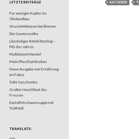
LETZTE BEITRÄGE
RATGEBER
T
Für weniger Kupfer im
Ökolandbau
Virusinfektionen bei Bienen
Die Gewürznelke
Lilastieliger Rötelritterling –
Pilz des Jahres
Multitalent Mandel
Mein Pferd hat Rücken
Neue Ausgabe von Ernährung
im Fokus
Tolle Geschenke
Großer Hund klaut das
Fressen
Kartoffelschaumsuppe mit
Trüffelöl
TRANSLATE: