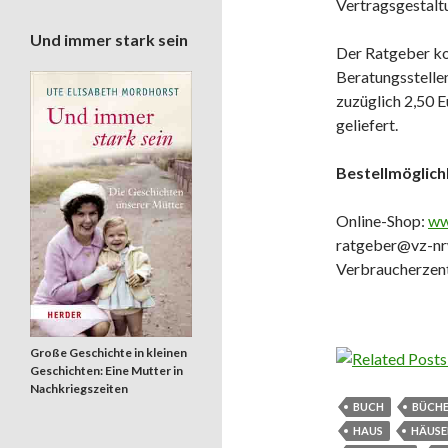
Vertragsgestalt
Und immer stark sein
Der Ratgeber kos
Beratungsstelle
zuzüglich 2,50 E
geliefert.
Bestellmöglich
Online-Shop:
ww
ratgeber@vz-nrw
Verbraucherzent
Große Geschichte in kleinen
Geschichten: Eine Mutter in
Nachkriegszeiten
BUCH
BÜCH
HAUS
HÄUSE