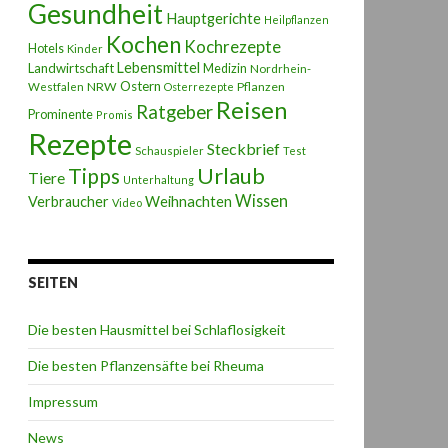
Gesundheit
Hauptgerichte
Heilpflanzen
Kochen
Kochrezepte
Hotels
Kinder
Lebensmittel
Landwirtschaft
Medizin
Nordrhein-
Ostern
NRW
Pflanzen
Westfalen
Osterrezepte
Reisen
Ratgeber
Prominente
Promis
Rezepte
Steckbrief
Schauspieler
Test
Urlaub
Tipps
Tiere
Unterhaltung
Wissen
Weihnachten
Verbraucher
Video
SEITEN
Die besten Hausmittel bei Schlaflosigkeit
Die besten Pflanzensäfte bei Rheuma
Impressum
News