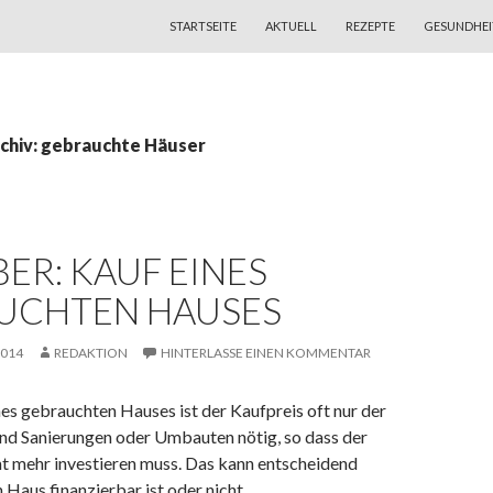
ZUM INHALT SPRINGEN
STARTSEITE
AKTUELL
REZEPTE
GESUNDHEI
chiv: gebrauchte Häuser
ER: KAUF EINES
UCHTEN HAUSES
2014
REDAKTION
HINTERLASSE EINEN KOMMENTAR
es gebrauchten Hauses ist der Kaufpreis oft nur der
ind Sanierungen oder Umbauten nötig, so dass der
t mehr investieren muss. Das kann entscheidend
n Haus finanzierbar ist oder nicht.