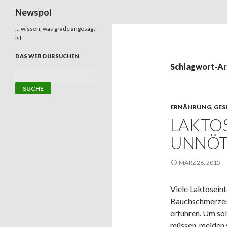
Suchen
Newspol
… wissen, was grade angesagt
ist
DAS WEB DURSUCHEN
Schlagwort-Arc
ERNÄHRUNG
,
GES
LAKTOS
UNNÖT
MÄRZ 26, 2015
Viele Laktoseinto
Bauchschmerzen 
erfuhren. Um so
müssen, meiden 