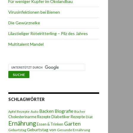
Für weniger Kupfer im Ökolandbau
Virusinfektionen bei Bienen
Die Gewürznelke
Lilastieliger Rötelritterling – Pilz des Jahres
Multitalent Mandel
SCHLAGWÖRTER
Backen
Biografie
Auto
Apfel Rezepte
Bücher
Diabetiker Rezepte
Cholesterinarme Rezepte
Diät
Ernährung
Garten
Essen & Trinken
Geburtstag von
Geburtstag
Gesunde Ernährung