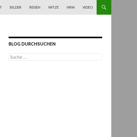
T
BILDER
REISEN
WITZE
NRW
VIDEO
BLOG DURCHSUCHEN
S
u
c
h
e
n
a
c
h
: