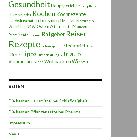
Gesundheit
Hauptgerichte
Heilpflanzen
Kochen
Kochrezepte
Hotels
Kinder
Lebensmittel
Landwirtschaft
Medizin
Nordrhein-
Ostern
NRW
Pflanzen
Westfalen
Osterrezepte
Reisen
Ratgeber
Prominente
Promis
Rezepte
Steckbrief
Schauspieler
Test
Urlaub
Tipps
Tiere
Unterhaltung
Wissen
Weihnachten
Verbraucher
Video
SEITEN
Die besten Hausmittel bei Schlaflosigkeit
Die besten Pflanzensäfte bei Rheuma
Impressum
News