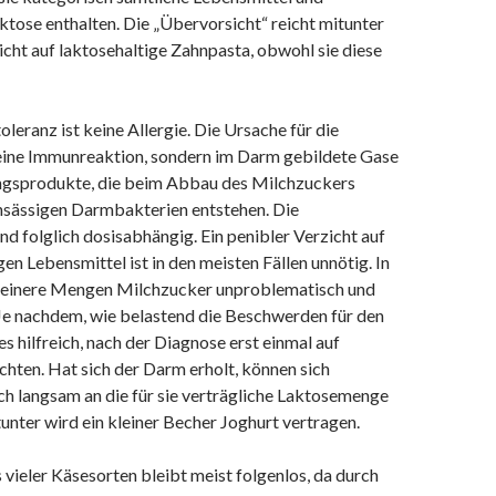
ktose enthalten. Die „Übervorsicht“ reicht mitunter
icht auf laktosehaltige Zahnpasta, obwohl sie diese
leranz ist keine Allergie. Die Ursache für die
ine Immunreaktion, sondern im Darm gebildete Gase
gsprodukte, die beim Abbau des Milchzuckers
ansässigen Darmbakterien entstehen. Die
d folglich dosisabhängig. Ein penibler Verzicht auf
gen Lebensmittel ist in den meisten Fällen unnötig. In
kleinere Mengen Milchzucker unproblematisch und
 Je nachdem, wie belastend die Beschwerden für den
es hilfreich, nach der Diagnose erst einmal auf
chten. Hat sich der Darm erholt, können sich
ch langsam an die für sie verträgliche Laktosemenge
unter wird ein kleiner Becher Joghurt vertragen.
vieler Käsesorten bleibt meist folgenlos, da durch