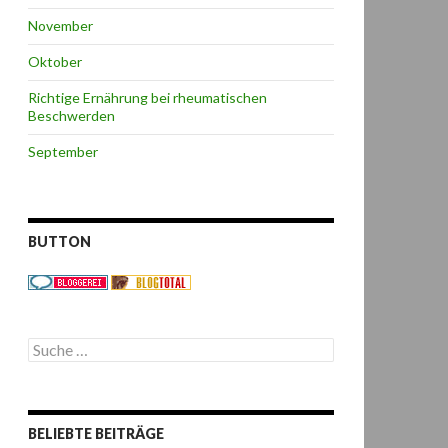
November
Oktober
Richtige Ernährung bei rheumatischen
Beschwerden
September
BUTTON
S
u
c
h
e
BELIEBTE BEITRÄGE
n