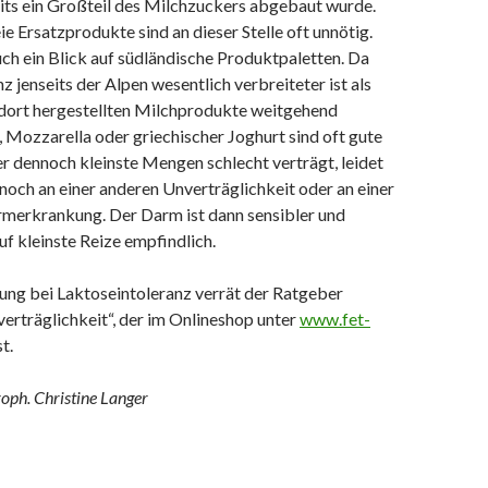
eits ein Großteil des Milchzuckers abgebaut wurde.
ie Ersatzprodukte sind an dieser Stelle oft unnötig.
auch ein Blick auf südländische Produktpaletten. Da
z jenseits der Alpen wesentlich verbreiteter ist als
e dort hergestellten Milchprodukte weitgehend
a, Mozzarella oder griechischer Joghurt sind oft gute
r dennoch kleinste Mengen schlecht verträgt, leidet
och an einer anderen Unverträglichkeit oder an einer
merkrankung. Der Darm ist dann sensibler und
auf kleinste Reize empfindlich.
ung bei Laktoseintoleranz verrät der Ratgeber
erträglichkeit“, der im Onlineshop unter
www.fet-
st.
roph. Christine Langer