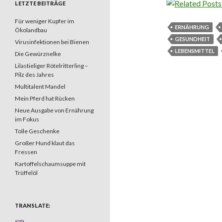
LETZTE BEITRÄGE
Für weniger Kupfer im
ERNÄHRUNG
Ökolandbau
GESUNDHEIT
Virusinfektionen bei Bienen
LEBENSMITTEL
Die Gewürznelke
Lilastieliger Rötelritterling –
Pilz des Jahres
Multitalent Mandel
Mein Pferd hat Rücken
Neue Ausgabe von Ernährung
im Fokus
Tolle Geschenke
Großer Hund klaut das
Fressen
Kartoffelschaumsuppe mit
Trüffelöl
TRANSLATE: