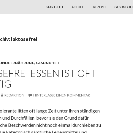
ZUM INHALT SPRINGEN
STARTSEITE
AKTUELL
REZEPTE
GESUNDHEI
hiv: laktosefrei
UNDE ERNÄHRUNG
,
GESUNDHEIT
EFREI ESSEN IST OFT
IG
REDAKTION
HINTERLASSE EINEN KOMMENTAR
lerante litten oft lange Zeit unter ihren ständigen
und Durchfällen, bevor sie den Grund dafür
lche Beschwerden nicht noch einmal durchleben zu
sie kategorisch sämtliche Lebensmittel und