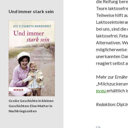
die Reifung ber
Teure laktosefre
Und immer stark sein
Teilweise hilft 
Laktoseintoleran
bei uns, sind di
laktosefrei. Fet
Alternativen. We
möglicherweise n
unerkannten Dar
reagiert selbst 
Mehr zur Ernähr
„Milchzuckerunv
ev.eu
erhältlich i
Große Geschichte in kleinen
Redaktion: Dipl.t
Geschichten: Eine Mutter in
Nachkriegszeiten