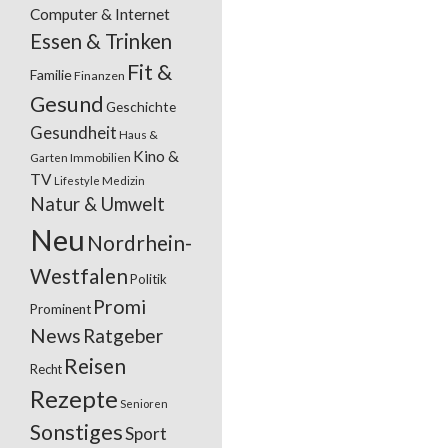
Computer & Internet
Essen & Trinken
Fit &
Familie
Finanzen
Gesund
Geschichte
Gesundheit
Haus &
Kino &
Garten
Immobilien
TV
Lifestyle
Medizin
Natur & Umwelt
Neu
Nordrhein-
Westfalen
Politik
Promi
Prominent
News
Ratgeber
Reisen
Recht
Rezepte
Senioren
Sonstiges
Sport